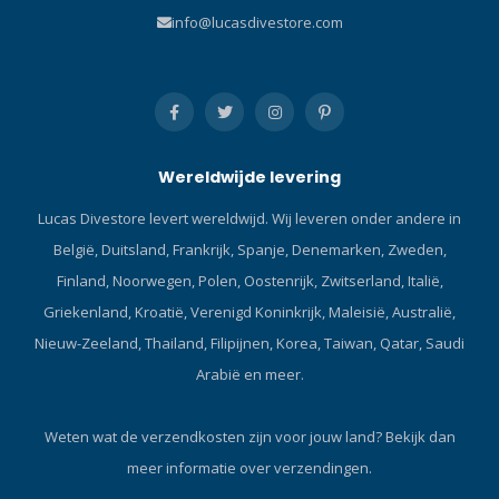
eigenschappen: Elastische
info@lucasdivestore.com
broekband met koord en
stopper. Rits sluit naar
beneden. Eventueel voor
gebruik van een Pee-valve.
Stretch zak met ritssluiting
op rechter dijbeen voor
Wereldwijde levering
sleutel of ID. Lycra
hielbanden houden de
Lucas Divestore levert wereldwijd. Wij leveren onder andere in
broekspijpen op zijn plaats.
België, Duitsland, Frankrijk, Spanje, Denemarken, Zweden,
Klik hier en lees onze Blog
over onderpakken!Exclusief
Finland, Noorwegen, Polen, Oostenrijk, Zwitserland, Italië,
ontworpen, de eerste
Griekenland, Kroatië, Verenigd Koninkrijk, Maleisië, Australië,
fleece voor gebruik onder
Nieuw-Zeeland, Thailand, Filipijnen, Korea, Taiwan, Qatar, Saudi
een droogpak.
Arabië en meer.
Weten wat de verzendkosten zijn voor jouw land?
Bekijk dan
meer informatie over verzendingen.