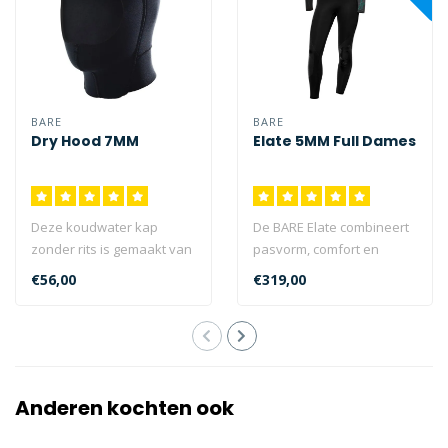
BARE
BARE
Dry Hood 7MM
Elate 5MM Full Dames
Deze koudwater kap
De BARE Elate combineert
zonder rits is gemaakt van
pasvorm, comfort en
7mm neopreen. Geschikt
flexibiliteit voor
€56,00
€319,00
voor het ge..
uitstekende mult..
Anderen kochten ook