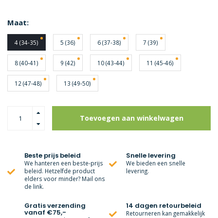
Maat:
4 (34-35)
5 (36)
6 (37-38)
7 (39)
8 (40-41)
9 (42)
10 (43-44)
11 (45-46)
12 (47-48)
13 (49-50)
Toevoegen aan winkelwagen
Beste prijs beleid
Snelle levering
We hanteren een beste-prijs
We bieden een snelle
beleid. Hetzelfde product
levering.
elders voor minder? Mail ons
de link.
Gratis verzending
14 dagen retourbeleid
vanaf €75,-
Retourneren kan gemakkelijk