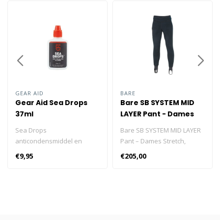
GEAR AID
BARE
Gear Aid Sea Drops
Bare SB SYSTEM MID
37ml
LAYER Pant - Dames
Sea Drops
Bare SB SYSTEM MID LAYER
anticondensmiddel en
Pant – Dames Stretch,
lensreiniger is het meest
ademend en drukvaste
€9,95
€205,00
beproefde en vertrouwde
fleece gemaakt van
anticondensmiddel in de
polyester/spandex. anti-
duikerwereld dat is
microbieel met Polartec
ontwikkeld voor een
power stretch ®-
maximale ontwaseming en
technologie. Exclusief
een snel, gemakkelijk
ontworpen, de eerste