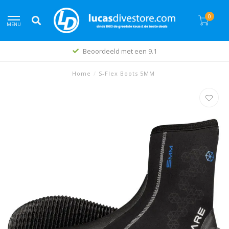
0
MENU
Beoordeeld met een 9.1
Home
/
S-Flex Boots 5MM