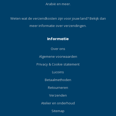
Arabië en meer.
onderpakken!Compressie
glijdt. Design zonder rits met
bestand fleece vervangt het
een geweven gedeelte
gebruik van een wolletje.
maakt aantrekken
Weten wat de verzendkosten zijn voor jouw land?
Bekijk dan
gemakkelijker. Klik hier en
meer informatie over verzendingen.
lees onze Blog over
duikschoenen! De nieuwe
Everflex 5mm is wellicht de
Informatie
meest comfortabele
Over ons
duikschoen waar u ooit uw
voet in heeft gestoken.
Algemene voorwaarden
Privacy & Cookie statement
Lucoins
Betaalmethoden
Retourneren
Verzenden
Atelier en onderhoud
Sitemap