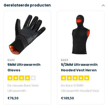
Gerelateerde producten
BARE
BARE
5MM Ultrawarmth
5/3MM Ultrawarmth
Gloves
Hooded Vest Heren
De nieuwe Bare 5mm
De Bare 5/3MM
Ultrawarmth-
Ultrawarmth Hooded Vest
handschoenen zijn
Heren brengt uw wetsuit
€76,50
€169,50
voorzien van Low Loft
systeem naar een n..
Ultrawarm..