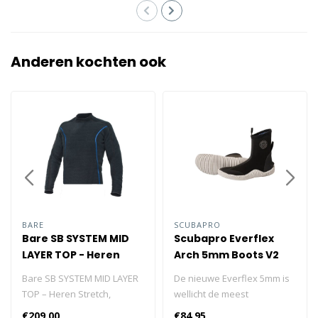
Anderen kochten ook
BARE
SCUBAPRO
Bare SB SYSTEM MID
Scubapro Everflex
LAYER TOP - Heren
Arch 5mm Boots V2
Bare SB SYSTEM MID LAYER
De nieuwe Everflex 5mm is
TOP – Heren Stretch,
wellicht de meest
ademend en drukvaste
comfortabele duikschoen
€209,00
€84,95