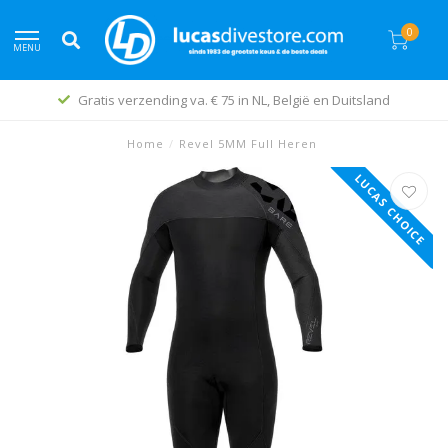
0
MENU
Gratis verzending va. € 75 in NL, België en Duitsland
Home
/
Revel 5MM Full Heren
LUCAS CHOICE