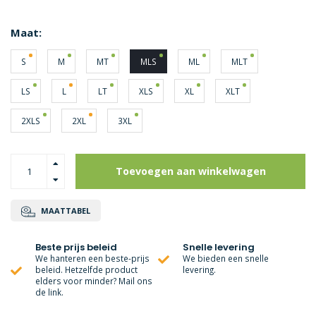
Maat:
S
M
MT
MLS
ML
MLT
LS
L
LT
XLS
XL
XLT
2XLS
2XL
3XL
Toevoegen aan winkelwagen
MAATTABEL
Beste prijs beleid
Snelle levering
We hanteren een beste-prijs
We bieden een snelle
beleid. Hetzelfde product
levering.
elders voor minder? Mail ons
de link.