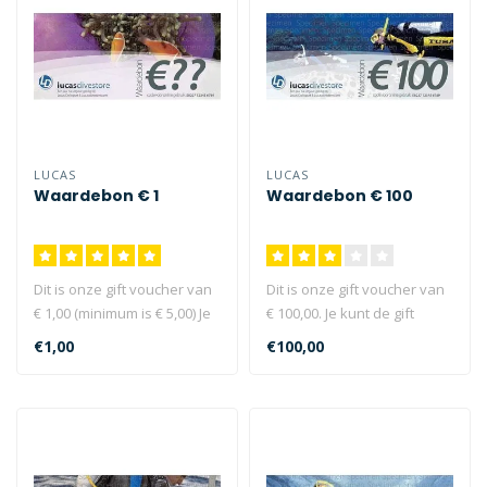
LUCAS
LUCAS
Waardebon € 1
Waardebon € 100
Dit is onze gift voucher van
Dit is onze gift voucher van
€ 1,00 (minimum is € 5,00) Je
€ 100,00. Je kunt de gift
kunt de gift vou..
voucher bestellen als k..
€1,00
€100,00