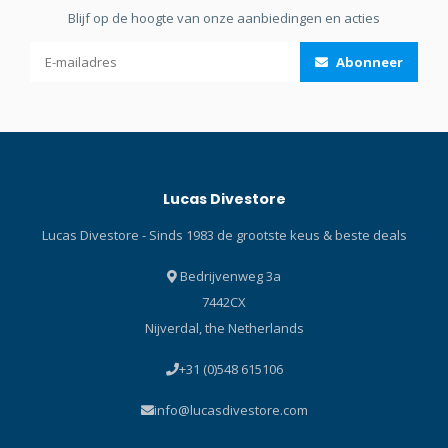
Blijf op de hoogte van onze aanbiedingen en acties
Abonneer
Lucas Divestore
Lucas Divestore - Sinds 1983 de grootste keus & beste deals
Bedrijvenweg 3a
7442CX
Nijverdal, the Netherlands
+31 (0)548 615106
info@lucasdivestore.com