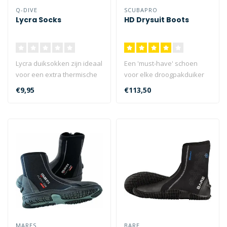
Q-DIVE
SCUBAPRO
Lycra Socks
HD Drysuit Boots
Lycra duiksokken zijn ideaal
Een 'must-have' schoen
voor een extra thermische
voor elke droogpakduiker
onderlaag in uw duikschoe..
die naar de duikplek moet
€9,95
€113,50
lopen ..
MARES
BARE