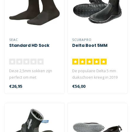
SEAC
SCUBAPRO
Standard HD Sock
Delta Boot 5MM
Deze 2,5mm sokken zijn
De populaire Delta 5 mm
perfect om met
duikschoen kreeg in 2019
duikschoenen te dragen...
een make-over. De sterke
€26,95
€56,00
en teg..