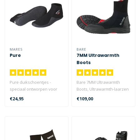
MARES
BARE
Pure
7MM Ultrawarmth
Boots
Pure duikschoentjes -
Bare 7MM Ultrawarmth
speciaal ontworpen voor
Boots, Ultrawarmth-laarzen
gebruik met de nieuwe
met Ultrawarmth Celliant®
€24,95
€109,00
Avanti Pure ..
Infra..