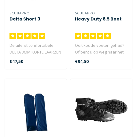
SCUBAPRO
SCUBAPRO
Delta Short 3
Heavy Duty 6.5 Boot
De uiterst comfortabele
Ooit koude voeten gehad?
DELTA 3MM KORTE LAARZEN
Of bent u op weg naar het
zijn ontworpen voor
water wel eens over
€47,50
€94,50
tropisch dui..
scherpe r..