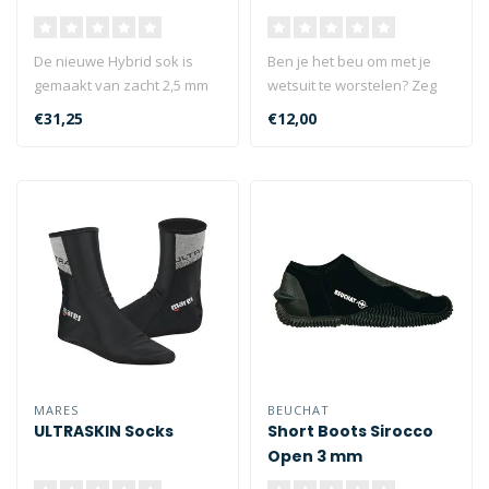
De nieuwe Hybrid sok is
Ben je het beu om met je
gemaakt van zacht 2,5 mm
wetsuit te worstelen? Zeg
dik neopreen en heeft een
vaarwel tegen dat
€31,25
€12,00
profi..
vervelende ..
MARES
BEUCHAT
ULTRASKIN Socks
Short Boots Sirocco
Open 3 mm