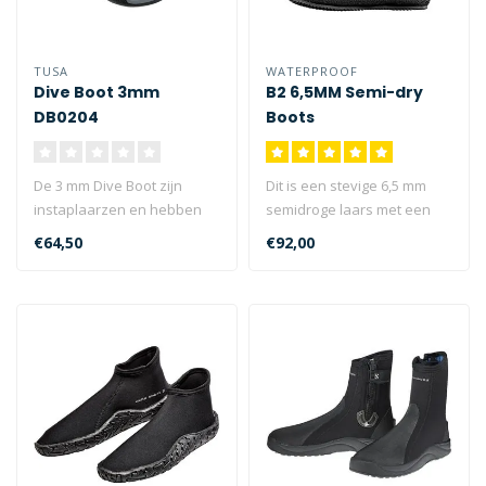
TUSA
WATERPROOF
Dive Boot 3mm
B2 6,5MM Semi-dry
DB0204
Boots
De 3 mm Dive Boot zijn
Dit is een stevige 6,5 mm
instaplaarzen en hebben
semidroge laars met een
een zool met een
extra lange rits voor
€64,50
€92,00
uitstekende grip..
gemakkel..