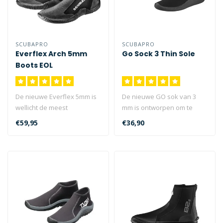
SCUBAPRO
SCUBAPRO
Everflex Arch 5mm
Go Sock 3 Thin Sole
Boots EOL
De nieuwe Everflex 5mm is
De nieuwe GO sok van 3
wellicht de meest
mm is ontworpen om te
comfortabele duikschoen
dragen met GO travel
€59,95
€36,90
waar u ooit ..
vinnen en bied..