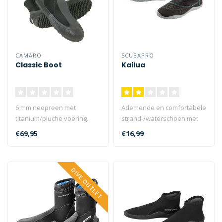
CAMARO
SCUBAPRO
Classic Boot
Kailua
6 mm neopreen met
Ademende en comfortabele
titanium/pluche voering.
strand-/waterschoen met
lichte antislipzool en
€69,95
€16,99
verstelb..
DIVE OUTLET