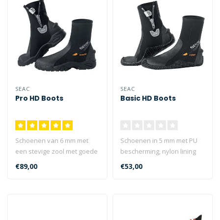
SEAC
SEAC
Pro HD Boots
Basic HD Boots
Schoenen van 6 mm met
Schoenen in 5 mm met PU
een stevige zool met goede
bescherming, nylon lining
grip en een rits om hem
en een semi-stijve zool...
€89,00
€53,00
makkeli..