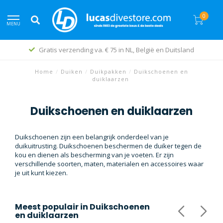
0
MENU
ë en Duitsland
Snelle levering wereld
Home
/
Duiken
/
Duikpakken
/
Duikschoenen en
duiklaarzen
Duikschoenen en duiklaarzen
Duikschoenen zijn een belangrijk onderdeel van je
duikuitrusting. Duikschoenen beschermen de duiker tegen de
kou en dienen als bescherming van je voeten. Er zijn
verschillende soorten, maten, materialen en accessoires waar
je uit kunt kiezen.
Meest populair in
Duikschoenen
en duiklaarzen