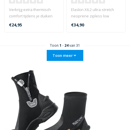
Verkrijg extra thermisch
Elaskin X6.2 ultra-stretch
comfort tijdens je duiken
neoprene zipless low
met onze Ultra Skin sokken.
booties in Eco-Friendly
€24,95
€34,90
3..
Elaskin ..
Toon
1
-
24
van 31
Toon meer