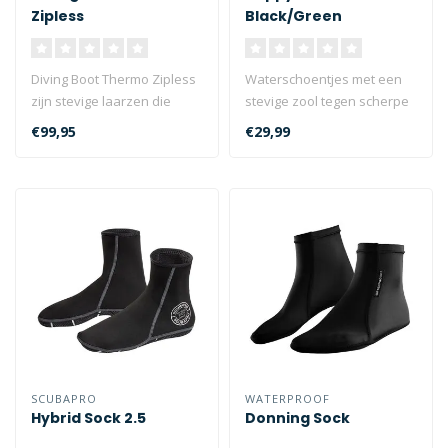
Zipless
Black/Green
Diving Boot Thermo Zipless
Waterschoentjes met een
zijn stevige laarzen die
stevige zool tegen scherpe
zacht van binnen zijn. Ze zi..
schelpen en stenen...
€99,95
€29,99
SCUBAPRO
WATERPROOF
Hybrid Sock 2.5
Donning Sock