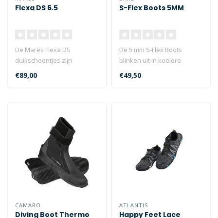
Flexa DS 6.5
S-Flex Boots 5MM
De Mares Flexa DS
De 5 mm S-Flex Boots
duikschoentjes zijn
blinken uit in koelere
gemaakt van duurzaam
watertemperaturen en zijn
€89,00
€49,50
neopreen met een hard..
gebouwd om..
CAMARO
ATLANTIS
Diving Boot Thermo
Happy Feet Lace