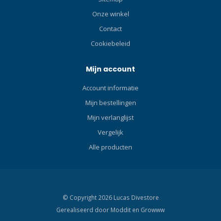
Verkrijgbaar in oranje en
geel. Geleverd in plastic
Onze winkel
vrije verpakking. Klik hier en
Contact
lees onze Blog over Surface
Cookiebeleid
Marker Buoy’s!Zorg ervoor
dat je elke keer als eerste
wordt gezien met de Apeks
Mijn account
Surface Marker Buoy.
Account informatie
Mijn bestellingen
Mijn verlanglijst
Vergelijk
Alle producten
© Copyright 2026 Lucas Divestore
Gerealiseerd door
Moddit en
Growww