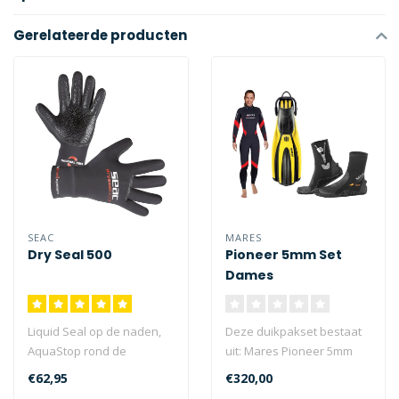
Gerelateerde producten
SEAC
MARES
Dry Seal 500
Pioneer 5mm Set
Dames
Liquid Seal op de naden,
Deze duikpakset bestaat
AquaStop rond de
uit: Mares Pioneer 5mm
ringafdichting en een
dames, Mares
€62,95
€320,00
Glideskin-binnen..
Superchannel vinnen..