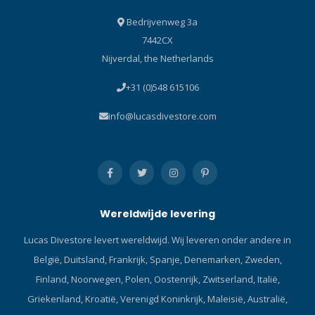
opvouwen en vastzetten in
Bedrijvenweg 3a
een drijvende lus met
7442CX
behulp van boutsluitingen.
Nijverdal, the Netherlands
Kenmerken & Voordelen
Uniek oraal opblaasventiel
+31 (0)548 615106
zorgt voor eenvoudige
bediening met één hand in
info@lucasdivestore.com
koud water. 2"
roestvrijstalen D-ring zorgt
voor eenvoudige
bevestiging aan uw haspel
of spoel. Met 2 koperen
oogjes aan de bovenkant
Wereldwijde levering
van de SMB kunt u een
zaklamp, stroboscoop of
Lucas Divestore levert wereldwijd. Wij leveren onder andere in
leisteen bevestigen, ze
België, Duitsland, Frankrijk, Spanje, Denemarken, Zweden,
maken het ook mogelijk om
de SMB op te vouwen en te
Finland, Noorwegen, Polen, Oostenrijk, Zwitserland, Italië,
gebruiken als nooddrijver.
Griekenland, Kroatië, Verenigd Koninkrijk, Maleisië, Australië,
SOLAS reflecterende tape