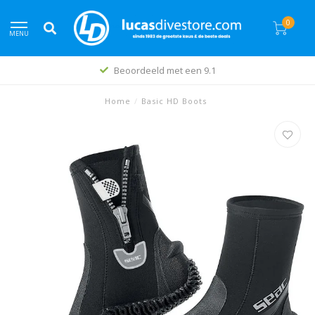
0
MENU
Beoordeeld met een 9.1
Home
/
Basic HD Boots