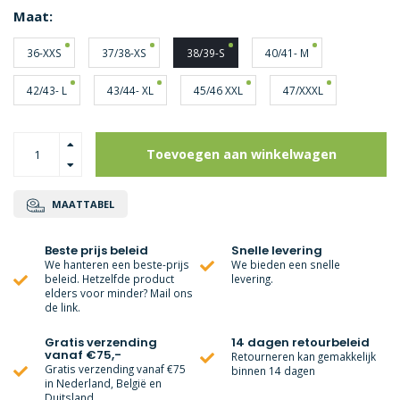
Maat:
36-XXS
37/38-XS
38/39-S
40/41- M
42/43- L
43/44- XL
45/46 XXL
47/XXXL
Toevoegen aan winkelwagen
MAATTABEL
Beste prijs beleid
Snelle levering
We hanteren een beste-prijs
We bieden een snelle
beleid. Hetzelfde product
levering.
elders voor minder? Mail ons
de link.
Gratis verzending
14 dagen retourbeleid
vanaf €75,-
Retourneren kan gemakkelijk
Gratis verzending vanaf €75
binnen 14 dagen
in Nederland, België en
Duitsland.