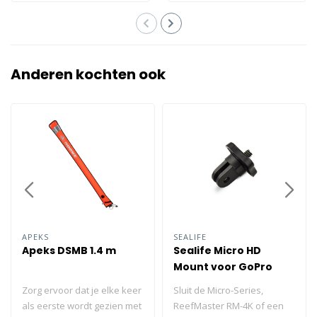
Anderen kochten ook
APEKS
SEALIFE
Apeks DSMB 1.4 m
Sealife Micro HD
Mount voor GoPro
Accessoires SL9818
Zorg ervoor dat je elke keer
Sluit de Micro-Series,
als eerste wordt gezien met
ReefMaster RM-4K of een