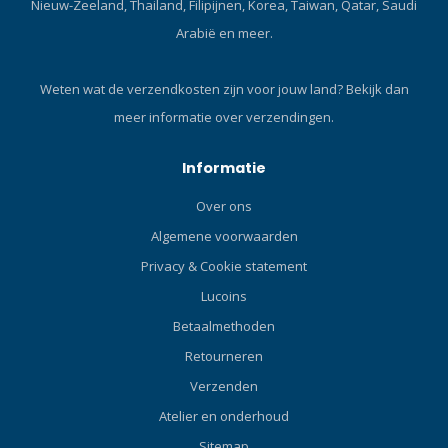
Nieuw-Zeeland, Thailand, Filipijnen, Korea, Taiwan, Qatar, Saudi
aan beide zijden zorgt voor
Arabië en meer.
maximale zichtbaarheid in
ruwe zee en duisternis.
Eenvoudig bungee-
Weten wat de verzendkosten zijn voor jouw land?
Bekijk dan
sluitsysteem met vergroot
meer informatie over verzendingen.
rubberen treklipje voor
eenvoudig opbergen en
plaatsen, zelfs met
Informatie
handschoenen aan. 1,4
Over ons
meter enkele adem orale
opblaas SMB. Volledig
Algemene voorwaarden
getapete en
Privacy & Cookie statement
hitteverzegelde randen
Lucoins
zorgen ervoor dat de SMB
extreem duurzaam is.
Betaalmethoden
Reflecterende logoprint.
Retourneren
Overdrukventiel met
trekschakelaar zorgt voor
Verzenden
gebruiksgemak, zelfs met
Atelier en onderhoud
handschoenen aan.
Sitemap