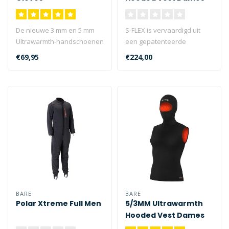
De nieuwe 3 mm en 5 mm
S-FLEX is vervaardigd uit
Ultrawarmth-handschoenen
een gepatenteerde
zijn voorzien van
melange van verschillende
€69,95
€224,00
ultrawarme OMN..
soorten ne..
BARE
BARE
Polar Xtreme Full Men
5/3MM Ultrawarmth
Hooded Vest Dames