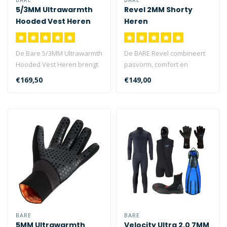
5/3MM Ultrawarmth
Revel 2MM Shorty
Hooded Vest Heren
Heren
De Bare 5/3MM Ultrawarmth
De BARE Revel combineert
Hooded Vest Heren brengt
pasvorm, comfort en
uw wetsuit systeem naar
flexibiliteit voor uitstekende
€169,50
€149,00
een n..
mul..
BARE
BARE
5MM Ultrawarmth
Velocity Ultra 2.0 7MM