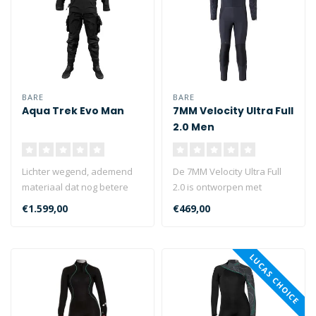
BARE
BARE
Aqua Trek Evo Man
7MM Velocity Ultra Full
2.0 Men
Lichter wegend, ademend
De 7MM Velocity Ultra Full
materiaal dat nog betere
2.0 is ontworpen met
flexibiliteit biedt dan de
Ultrawarmth OMNIRED®
€1.599,00
€469,00
huid..
infraroodt..
LUCAS CHOICE