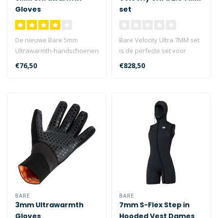
Gloves
set
De nieuwe Bare 5mm
Bare Velocity Ultra 7MM set
Ultrawarmth-handschoenen
is de perfecte set voor
zijn voorzien van Low Loft
diegene die in koudere
€76,50
€828,50
Ultrawarm..
water..
BARE
BARE
3mm Ultrawarmth
7mm S-Flex Step in
Gloves
Hooded Vest Dames