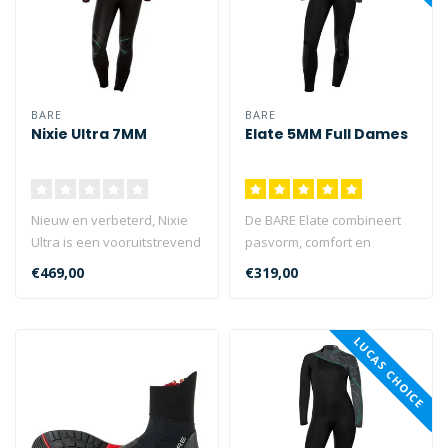
BARE
BARE
Nixie Ultra 7MM
Elate 5MM Full Dames
Nieuw en verbeterd, Nixie
De BARE Elate combineert
Ultra is een vooruitstrevend
pasvorm, comfort en
ontwerp dat de natuurlijk..
flexibiliteit voor uitstekende
€469,00
€319,00
mult..
LUCAS CHOICE