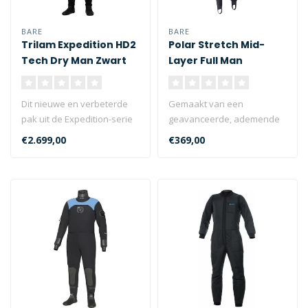
BARE
BARE
Trilam Expedition HD2
Polar Stretch Mid-
Tech Dry Man Zwart
Layer Full Man
Dit nieuwe en verbeterde
Gemaakt van een
pak uit de Expedition-serie
geavanceerde, ademende
is gemaakt van onze meest
en compressiebestendige
€2.699,00
€369,00
d..
stretchfleece, bi..