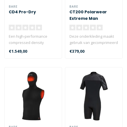
BARE
BARE
CD4 Pro-Dry
CT200 Polarwear
Extreme Man
Een high-performance
Deze onderkleding maakt
compressed density
gebruik van gecomprimeerd
neopreen droogpak, de CD4
Thinsulate>™. Dit zorgt
€1.549,00
€379,00
biedt een perf..
voor..
BARE
BARE