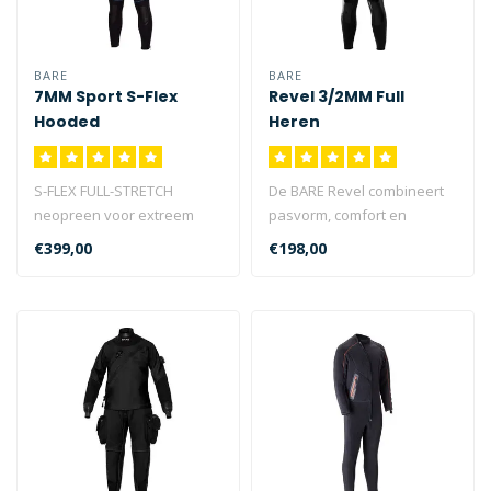
BARE
BARE
7MM Sport S-Flex
Revel 3/2MM Full
Hooded
Heren
S-FLEX FULL-STRETCH
De BARE Revel combineert
neopreen voor extreem
pasvorm, comfort en
comfort en mobiliteit...
flexibiliteit voor uitstekende
€399,00
€198,00
mult..