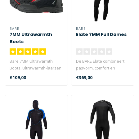
BARE
BARE
7MM Ultrawarmth
Elate 7MM Full Dames
Boots
Bare 7MM Ultrawarmth
De BARE Elate combineert
Boots, Ultrawarmth-laarzen
pasvorm, comfort en
met Ultrawarmth Celliant®
flexibiliteit voor uitstekende
€109,00
€369,00
Infra..
mult..