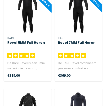
BARE
BARE
Revel 5MM Full Heren
Revel 7MM Full Heren
De Bare Revel is een 5mm
De BARE Revel combineert
wetsuit die pasvorm,
pasvorm, comfort en
comfort en flexibiliteit
flexibiliteit voor uitstekende
€319,00
€369,00
combineer..
mult..