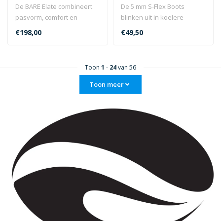
De BARE Elate combineert
De 5 mm S-Flex Boots
pasvorm, comfort en
blinken uit in koelere
flexibiliteit voor uitstekende
watertemperaturen en zijn
€198,00
€49,50
mult..
gebouwd om..
Toon
1
-
24
van 56
Toon meer