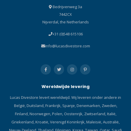
dat hij is opgerold, kan hij
Bedrijvenweg 3a
makkelijk worden
7442CX
opgeborgen en ideaal om
Nijverdal, the Netherlands
overal mee te nemen!
+31 (0)548 615106
info@lucasdivestore.com
Wereldwijde levering
Lucas Divestore levert wereldwijd. Wij leveren onder andere in
België, Duitsland, Frankrijk, Spanje, Denemarken, Zweden,
Finland, Noorwegen, Polen, Oostenrijk, Zwitserland, Italië,
Griekenland, Kroatië, Verenigd Koninkrijk, Maleisië, Australië,
Nieuw-Zeeland, Thailand, Filipijnen, Korea, Taiwan, Qatar, Saudi