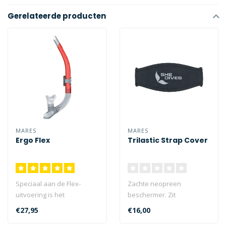
Gerelateerde producten
MARES
MARES
Ergo Flex
Trilastic Strap Cover
Speciaal aan de Flex-
Zachte neopreen
uitvoering is het
beschermer. Zit
geribbelde tussenstuk, dat
comfortabel en houdt de
€27,95
€16,00
is gemaakt van..
maskerband op zijn plaat..