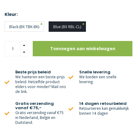
Kleur:
Black (BX TBK-BK)
Blue (BX RBL-CL)
Toevoegen aan winkelwagen
Beste prijs beleid
Snelle levering
We hanteren een beste-prijs
We bieden een snelle
beleid. Hetzelfde product
levering.
elders voor minder? Mail ons
de link.
Gratis verzending
14 dagen retourbeleid
vanaf €75,-
Retourneren kan gemakkelijk
Gratis verzending vanaf €75
binnen 14 dagen
in Nederland, België en
Duitsland.