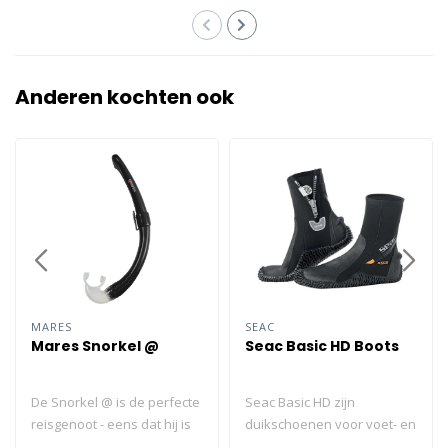
Anderen kochten ook
MARES
SEAC
Mares Snorkel @
Seac Basic HD Boots
De Snorkel @ is de perfecte
Seac Basic HD zijn
reisgenoot - eens dat hij is
duikschoenen voor voet- en
opgerold, kan hij makkelijk
enkelbescherming, met