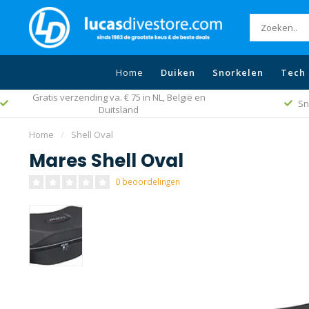
Home
Duiken
Snorkelen
Tech 
Gratis verzending va. € 75 in NL, België en
Sn
Duitsland
Home
/
Shell Oval
Mares Shell Oval
0 beoordelingen