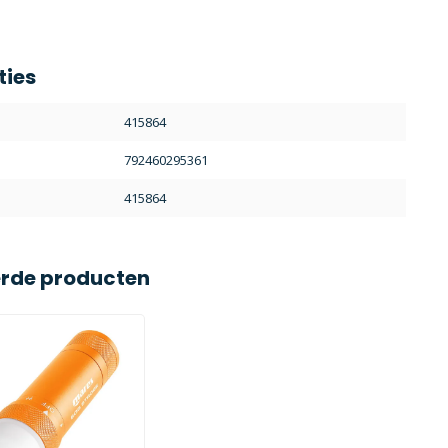
ties
415864
792460295361
415864
erde producten