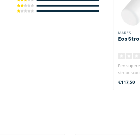
MARES
Eos Str
Een superef
stroboscoo
zichtbaarhe
€117,50