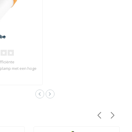
obe
ficiënte
plamp met een hoge
id die uren stroom ..