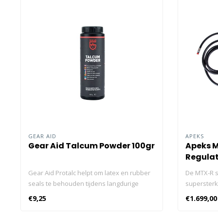
GEAR AID
APEKS
Gear Aid Talcum Powder 100gr
Apeks 
Regulat
Gear Aid Protalc helpt om latex en rubber
De MTX-R s
seals te behouden tijdens langdurige
supersterk
opslag van je wetsuit of droogpak. Een
overal mee
€9,25
€1.699,00
dun laagje zal ook helpen bij het
regelaarco
aantrekken, het vereenvoudigt de
te voldoen