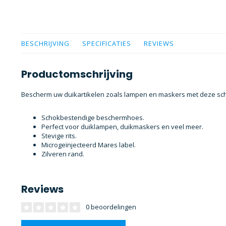
BESCHRIJVING
SPECIFICATIES
REVIEWS
Productomschrijving
Bescherm uw duikartikelen zoals lampen en maskers met deze s
Schokbestendige beschermhoes.
Perfect voor duiklampen, duikmaskers en veel meer.
Stevige rits.
Microgeïnjecteerd Mares label.
Zilveren rand.
Reviews
0 beoordelingen