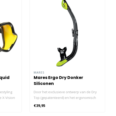
MARES
iquid
Mares Ergo Dry Donker
Siliconen
estyling
Door het exclusieve ontwerp van de Dry
e X-Vision
Top (gepatenteerd) en het ergonomisch
iconen
gevormde mondstuk is dit een ideale
€39,95
htsveld. 8
snorkel voor duiken en lange
es met
snorkelsessies. De combinatie van de