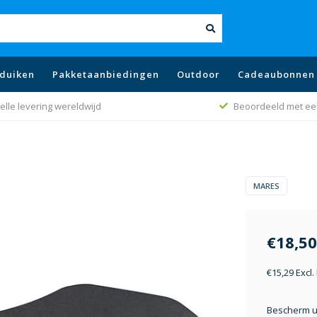
duiken
Pakketaanbiedingen
Outdoor
Cadeaubonnen
elle levering wereldwijd
Beoordeeld met ee
MARES
€18,50
€15,29 Excl
Bescherm u