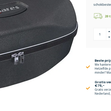
schokbeste
20 
Beste prij
We hanteren
Hetzelfde p
minder? Mai
Gratis v
€75,-
Gratis verz
Nederland, 