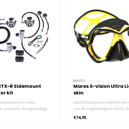
MARES
MTX-R Sidemount
Mares X-vision Ultra L
or kit
skin
idemount-set is een
Een technische en esthetische r
e, robuuste, hoogwaardige,
van de ongelooflijke X-Vision. D
 naartoe te nemen sidemount-
Ultra is een hoogwaardig bi-sil
€74,95
nfiguratie die is ontworpen om
duikmasker met een groot gezic
 aan de ontberingen van koud
aantrekkelijke kleuren, 2 versi