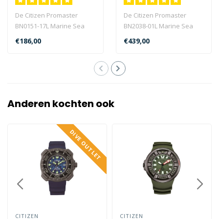
De Citizen Promaster
De Citizen Promaster
BN0151-17L Marine Sea
BN2038-01L Marine Sea
heeft een geschroefde
heeft een gangreserve
€186,00
€439,00
kastbodem, eenz..
van 330 dagen, ..
Anderen kochten ook
DIVE OUTLET
CITIZEN
CITIZEN