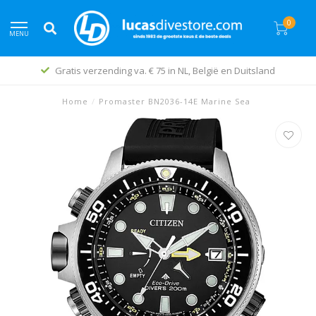
0
MENU
Gratis verzending va. € 75 in NL, België en Duitsland
Home
/
Promaster BN2036-14E Marine Sea