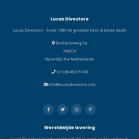
Datumaanduiding: Datum
Datum Waterdichtheid: 30
Waterdichtheid: 20 bar
bar Horlogeband: Rubber
Lucas Divestore
Horlogeband: Rubber
Sluiting: Gespsluiting Let op:
Sluiting: Gespsluiting Let op:
dit horloge wordt geleverd
Lucas Divestore - Sinds 1983 de grootste keus & beste deals
dit horloge wordt geleverd
in een duikfles-vormige
in een duikfles-vormige
verpakking.De Citizen
Bedrijvenweg 3a
verpakking.De Citizen
Promaster BJ8057-17X
7442CX
Promaster BN0227-09L
Marine Sea is een B873
Nijverdal, the Netherlands
Marine Sea heeft een
kaliber horloge met 108
gangreserve van 180
dagen gangreserve, Eco-
+31 (0)548 615106
dagen, een titanium kast,
Drive uurwerk en een
Eco-Drive uurwerk en een
gespsluiting.
info@lucasdivestore.com
geschroefde kastbodem.
Wereldwijde levering