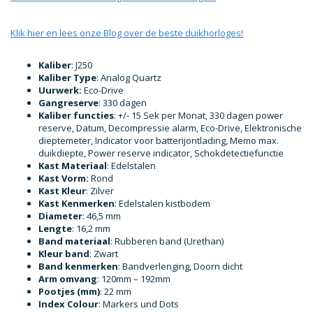
Klik hier en lees onze Blog over de beste duikhorloges!
Kaliber
: J250
Kaliber Type
: Analog Quartz
Uurwerk:
Eco-Drive
Gangreserve
: 330 dagen
Kaliber functies
: +/- 15 Sek per Monat, 330 dagen power
reserve, Datum, Decompressie alarm, Eco-Drive, Elektronische
dieptemeter, Indicator voor batterijontlading, Memo max.
duikdiepte, Power reserve indicator, Schokdetectiefunctie
Kast Materiaal
: Edelstalen
Kast Vorm:
Rond
Kast Kleur
: Zilver
Kast Kenmerken
: Edelstalen kistbodem
Diameter
: 46,5 mm
Lengte
: 16,2 mm
Band materiaal
: Rubberen band (Urethan)
Kleur band
: Zwart
Band kenmerken
: Bandverlenging, Doorn dicht
Arm omvang
: 120mm – 192mm
Pootjes (mm)
: 22 mm
Index Colour
: Markers und Dots