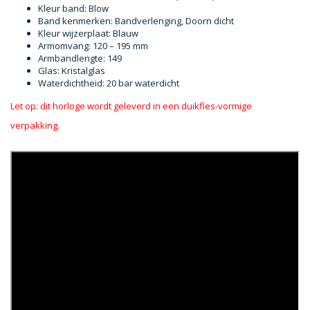
Kleur band: Blow
Band kenmerken: Bandverlenging, Doorn dicht
Kleur wijzerplaat: Blauw
Armomvang: 120 – 195 mm
Armbandlengte: 149
Glas: Kristalglas
Waterdichtheid: 20 bar waterdicht
Let op: dit horloge wordt geleverd in een duikfles-vormige
verpakking.