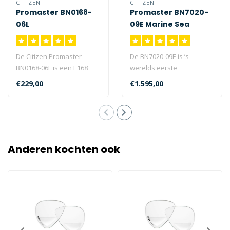
CITIZEN
CITIZEN
Promaster BN0168-
Promaster BN7020-
06L
09E Marine Sea
De Citizen Promaster
De BN7020-09E is ’s
BN0168-06L is een E168
werelds eerste
kaliber horloge met
lichtbediende duikhorloge
€229,00
€1.595,00
mineraal glas, E..
geschikt voor ver..
Anderen kochten ook