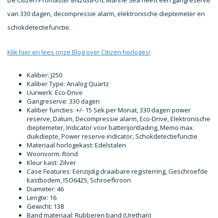
De Citizen Promaster BN2038-01L Marine Sea heeft een gangreserve
van 330 dagen, decompressie alarm, elektronische dieptemeter en
schokdetectiefunctie.
Klik hier en lees onze Blog over Citizen horloges!
Kaliber: J250
Kaliber Type: Analog Quartz
Uurwerk: Eco-Drive
Gangreserve: 330 dagen
Kaliber functies: +/- 15 Sek per Monat, 330 dagen power
reserve, Datum, Decompressie alarm, Eco-Drive, Elektronische
dieptemeter, Indicator voor batterijontlading, Memo max.
duikdiepte, Power reserve indicator, Schokdetectiefunctie
Materiaal horlogekast: Edelstalen
Woonvorm: Rond
Kleur kast: Zilver
Case Features: Eenzijdig draaibare registerring, Geschroefde
kastbodem, ISO6425, Schroefkroon
Diameter: 46
Lengte: 16
Gewicht: 138
Band materiaal: Rubberen band (Urethan)