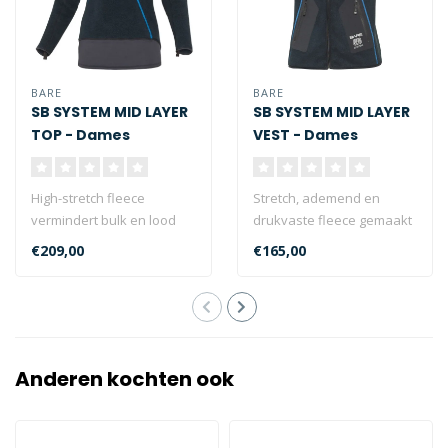
BARE
BARE
SB SYSTEM MID LAYER
SB SYSTEM MID LAYER
TOP - Dames
VEST - Dames
High-stretch fleece
Stretch, ademend en
vermindert bulk en lood
drukvaste fleece gemaakt
eisen.
van polyester/spandex...
€209,00
€165,00
Anderen kochten ook