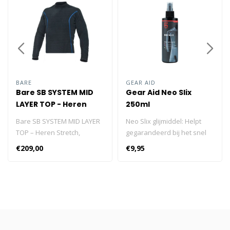
BARE
GEAR AID
Bare SB SYSTEM MID
Gear Aid Neo Slix
LAYER TOP - Heren
250ml
Bare SB SYSTEM MID LAYER
Neo Slix glijmiddel: Helpt
TOP – Heren Stretch,
gegarandeerd bij het snel
ademend en drukvaste
aan- en uittrekken van het
€209,00
€9,95
fleece gemaakt van
neopreen nat- of droogpak.
polyester/spandex. Anti-
Voorkomt tevens
microbieel met Polartec
ongemakken zoals het
power stretch ®-
schuren van de huid,
technologie. Exclusief
veroorzaakt door
ontworpen, de eerste
wrijvingspunten van het
fleece voor gebruik onder
pak. Regelmatig gebruik