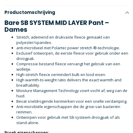
Productomschrijving
Bare SB SYSTEM MID LAYER Pant –
Dames
Stretch, ademend en drukvaste fleece gemaakt van
polyester/spandex.
anti-microbieel met Polartec power stretch ®-technologie.
Exclusief ontworpen, de eerste fleece voor gebruik onder een
droogpak.
Compressie bestand fleece vervangt het gebruik van een
wolletje.
High-stretch fleece vermindert bulk en lood eisen.
High warmth-to-weight ratio delivers the exact warmth and
breathability.
Moisture Management Technology voert vocht af, weg van de
huid.
Bevat sneldrogende kenmerken voor een snelle verdamping.
Anti-microbiële eigenschappen die de groei van bacteriën
remmen.
Ontworpen voor gebruik met SB-systeem droogpak of als
stand-alone.
Broek eigenschappen: