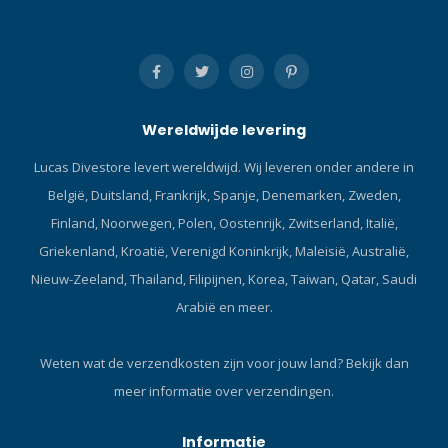
bewegingsvrijheid beperkt.
Passende kraag geeft extra
warmte en voorkomt
opstropen. Stretch zak met
ritssluiting op de rechter
Wereldwijde levering
bovenarm voor sleutel of ID.
Duimlussen
Lucas Divestore levert wereldwijd. Wij leveren onder andere in
vergemakkelijken het
België, Duitsland, Frankrijk, Spanje, Denemarken, Zweden,
aantrekken. Onderkant is
dunner zodat er minder
Finland, Noorwegen, Polen, Oostenrijk, Zwitserland, Italië,
bulk ontstaat bij
Griekenland, Kroatië, Verenigd Koninkrijk, Maleisië, Australië,
overlapping. Klik hier en
Nieuw-Zeeland, Thailand, Filipijnen, Korea, Taiwan, Qatar, Saudi
lees onze Blog over
Arabië en meer.
onderpakken!Compressie
bestand fleece vervangt het
gebruik van een wolletje.
Weten wat de verzendkosten zijn voor jouw land?
Bekijk dan
meer informatie over verzendingen.
Informatie