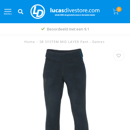
0
MENU
Beoordeeld met een 9.1
Home
/
SB SYSTEM MID LAYER Pant - Dames