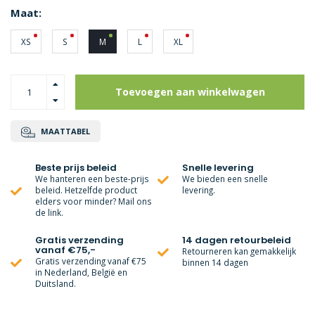
Maat:
XS
S
M
L
XL
Toevoegen aan winkelwagen
MAATTABEL
Beste prijs beleid
Snelle levering
We hanteren een beste-prijs
We bieden een snelle
beleid. Hetzelfde product
levering.
elders voor minder? Mail ons
de link.
Gratis verzending
14 dagen retourbeleid
vanaf €75,-
Retourneren kan gemakkelijk
Gratis verzending vanaf €75
binnen 14 dagen
in Nederland, België en
Duitsland.