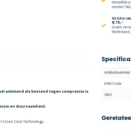
Hetzelfde p
minder? Mai
Gratis v
€75,-
Gratis verz
Nederland, 
Specifica
Artikelnummer
EAN Code
el ademend als bestand tegen compressie is.
SKU
ressie en duurzaamheid.
Gerelate
en Cross Core Technology.