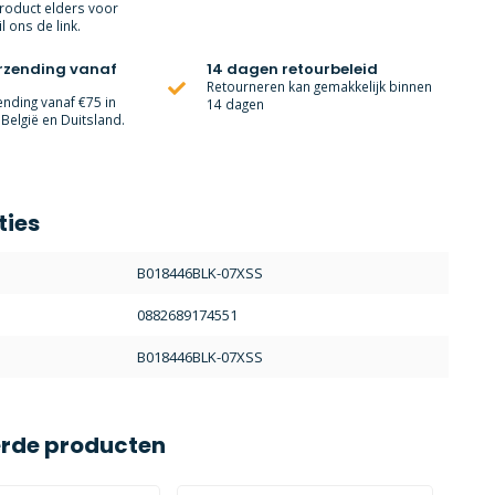
roduct elders voor
l ons de link.
erzending vanaf
14 dagen retourbeleid
Retourneren kan gemakkelijk binnen
ending vanaf €75 in
14 dagen
België en Duitsland.
ties
B018446BLK-07XSS
0882689174551
B018446BLK-07XSS
erde producten