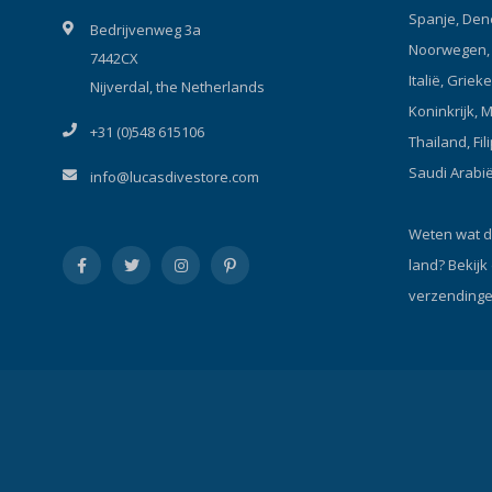
AVATAR No
Spanje, Den
Bedrijvenweg 3a
SHERPA-fle
Noorwegen, P
7442CX
afwerking 
Italië, Griek
gewicht va
Nijverdal, the Netherlands
100% gerecy
Koninkrijk, 
+31 (0)548 615106
product te 
Thailand, Fil
beschermin
Saudi Arabi
info@lucasdivestore.com
belangrijk
Details va
SHERPA-fl
Weten wat d
gerecyclede
land?
Bekijk
g/m² gewich
verzendinge
van duiken
6 tot 18 g
en droogwa
isolerende
Dubbelzijdi
Gelamineer
duimlusse
mouwen om