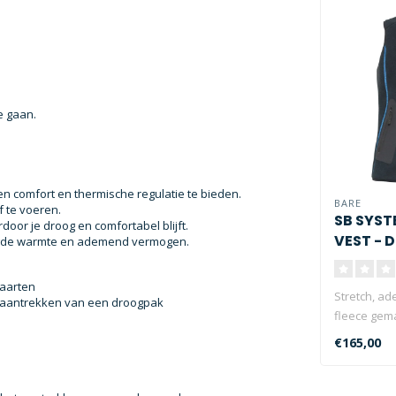
te gaan.
en comfort en thermische regulatie te bieden.
BARE
f te voeren.
SB SYST
or je droog en comfortabel blijft.
VEST - 
digde warmte en ademend vermogen.
 kaarten
Stretch, a
t aantrekken van een droogpak
fleece gem
polyester/s
€165,00