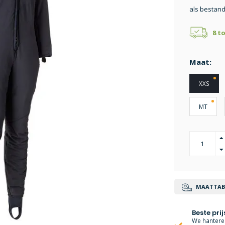
als bestand
8 t
Maat:
XXS
MT
MAATTAB
Beste prij
We hanteren