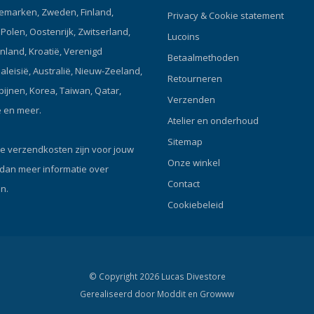
.901 is gemaakt van moderne
emarken, Zweden, Finland,
Privacy & Cookie statement
ecestof met een wolachtige
olen, Oostenrijk, Zwitserland,
Lucoins
aan de binnenkant met een
enland, Kroatië, Verenigd
n 450 g/m2 geproduceerd uit
Betaalmethoden
clede plastic flessen. Door dit
Maleisië, Australië, Nieuw-Zeeland,
Retourneren
kopen, draagt ​​u bij aan de
ipijnen, Korea, Taiwan, Qatar,
Verzenden
g van het milieu, wat zo
ë en meer.
 is voor onze duikgemeenschap!
Atelier en onderhoud
n het model: Gemaakt van
Sitemap
eece gemaakt van 100%
e verzendkosten zijn voor jouw
 plastic flessen. Gewicht 450
Onze winkel
 dan meer informatie over
t: ca. 0,7 kg. Geschat comfort
Contact
n.
 bij een watertemperatuur van
Cookiebeleid
raden Celsius. Gemakkelijke was-
scycli zorgen voor betere
 eigenschappen. 2 zijzakken.
ge spatwaterdichte ritssluiting.
de manchetten met elastische
© Copyright 2026 Lucas Divestore
n om te voorkomen dat de
Gerealiseerd door
Moddit en
Growww
hoog komen. Breed rubber