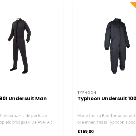
TYPHOON
901 Undersuit Man
Typhoon Undersuit 10
-onderpak is de perfecte
Made from a Ree-Tec outer with
 op elk droogpak! De AVATAR
pile inner, this is Typhoon's pop
UIT is ontworpen als
undersuit, the TOG rating of 3 m
€169,00
le en functionele isolatie onder
ideal for most UK diving situatio