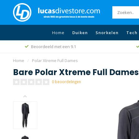
Home
Duiken
Snorkelen
Tech 
Beoordeeld met een 9.1
Home
/
Polar Xtreme Full Dames
Bare Polar Xtreme Full Dames
0 beoordelingen