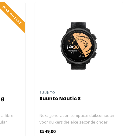
DIVE OUTLET
SUUNTO
0g
Suunto Nautic S
 a fibre
Next-generation compacte duikcomputer
ular
voor duikers die elke seconde onder
eans it is
water waarderen Heldere AMOLED-display
€549,00
ns.
Tot 60 uur op één lading Draadloze