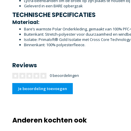
Lycra-beenbanden om de broek op zijn plaats te houden bi
Geleverd in een BARE opbergzak
TECHNISCHE SPECIFICATIES
Materiaal:
Bare’s warmste Polar Onderkleding, gemaakt van 100% PFC-v
Buitenkant: Stretch-polyester voor duurzaamheid en windb
Isolatie: Primaloft® Gold Isolatie met Cross Core Technology
Binnenkant: 100% polyesterfleece.
Reviews
0 beoordelingen
Je beoordeling toevoegen
Anderen kochten ook