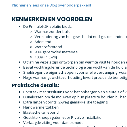
Klik hier en lees onze Blog over onderpakken!
KENMERKEN EN VOORDELEN
De Primaloft® Isolatie biedt:
Warmte zonder bulk
Vermindering van het gewicht dat nodig is om onder 
Ademend
Waterafstotend
90% gerecycled materiaal
100% PFC-vrij
Ultrafijne vezels zijn ontworpen om warmte vast te houden 
Bevat vochtregulerende technologie om vocht van de huid a
Sneldrogende eigenschappen voor snelle verdamping, waardo
Hoge warmte-gewichtsverhouding levert precies de beno
Praktische details:
Borstzak met ritssluiting voor het opbergen van sleutels of
Duimlussen om de mouwen op hun plaats te houden bij he
Extra lange voorrits (2-weg gemakkelijke toegang)
Handwarmerzakken
Elastische tailleband
Gestikte knoopsgaten voor P-valve installatie
Verlaagde zitting voor damesmodel