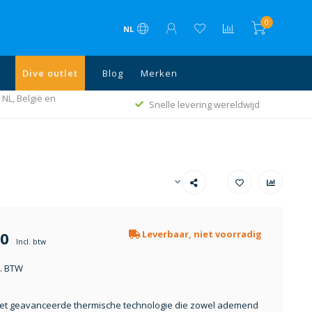
0
NL
Dive outlet
Blog
Merken
 NL, België en
Snelle levering wereldwijd
00
Leverbaar, niet voorradig
Incl. btw
l. BTW
t geavanceerde thermische technologie die zowel ademend