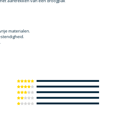
j het aantrekken van een droogpak
rije materialen.
estendigheid.
.