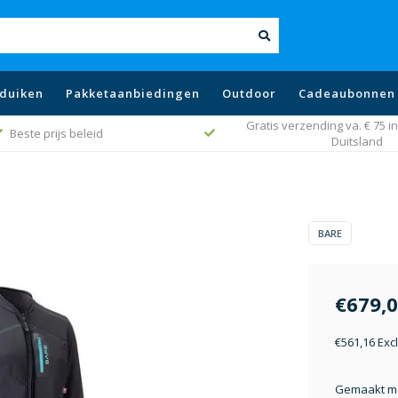
duiken
Pakketaanbiedingen
Outdoor
Cadeaubonnen
Gratis verzending va. € 75 in
Beste prijs beleid
Duitsland
BARE
€679,
€561,16 Exc
Gemaakt me