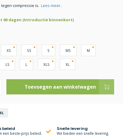
 tegen compressie is.
Lees meer..
ot 60 dagen (Introductie binnenkort)
XS
SS
S
MS
M
LS
L
XLS
XL
Toevoegen aan winkelwagen
EL
s beleid
Snelle levering
 een beste-prijs beleid.
We bieden een snelle levering.