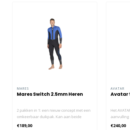
MARES
AVATAR
Mares Switch 2.5mm Heren
Avatar 
2 pakken in 1: een nieuw concept met een
Het AVATAR
omkeerbaar duikpak. Kan aan beide
aanvulling
kanten worden gedragen: kies uit een
901 UNDERS
€189,00
€240,00
eenvoudig, klassiek zwart ontwerp of een
comfortabe