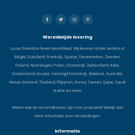
een herbruikbare
beschermhoes met rits.
Ontworpen en
geproduceerd in Italië. Klik
hier en lees onze Blog over
Wereldwijde levering
de ABC-set!De nieuwe VX1
is het ultieme
Lucas Divestore levert wereldwijd. Wij leveren onder andere in
duikmaskercomfort.
België, Duitsland, Frankrijk, Spanje, Denemarken, Zweden,
Lichtgewicht, frameloos en
met een Pure Clear-lens
Finland, Noorwegen, Polen, Oostenrijk, Zwitserland, Italië,
voor maximale optische
Griekenland, Kroatië, Verenigd Koninkrijk, Maleisië, Australië,
helderheid.
Nieuw-Zeeland, Thailand, Filipijnen, Korea, Taiwan, Qatar, Saudi
Arabië en meer.
Weten wat de verzendkosten zijn voor jouw land?
Bekijk dan
meer informatie over verzendingen.
Informatie