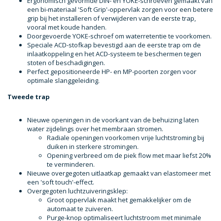
Ergonomisch gevormde DIN- en YOKE-schroeven gemaakt van
een bi-materiaal 'Soft Grip'-oppervlak zorgen voor een betere
grip bij het installeren of verwijderen van de eerste trap,
vooral met koude handen.
Doorgevoerde YOKE-schroef om waterretentie te voorkomen.
Speciale ACD-stofkap bevestigd aan de eerste trap om de
inlaatkoppeling en het ACD-systeem te beschermen tegen
stoten of beschadigingen.
Perfect gepositioneerde HP- en MP-poorten zorgen voor
optimale slanggeleiding.
Tweede trap
Nieuwe openingen in de voorkant van de behuizing laten
water zijdelings over het membraan stromen.
Radiale openingen voorkomen vrije luchtstroming bij
duiken in sterkere stromingen.
Opening verbreed om de piek flow met maar liefst 20%
te verminderen.
Nieuwe overgegoten uitlaatkap gemaakt van elastomeer met
een 'soft touch'-effect.
Overgegoten luchtzuiveringsklep:
Groot oppervlak maakt het gemakkelijker om de
automaat te zuiveren.
Purge-knop optimaliseert luchtstroom met minimale