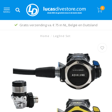
0
MENU
Gratis verzending va. € 75 in NL, België en Duitsland
Home
/
Leg3nd Set