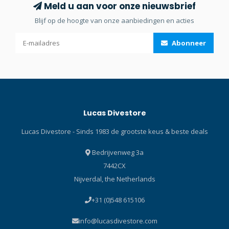
te verwijderen en te
Meld u aan voor onze nieuwsbrief
egaliseren is. Pure Clear-
Blijf op de hoogte van onze aanbiedingen en acties
lens biedt maximale
optische helderheid zonder
Abonneer
vervorming. Snelsluitingen
zorgen voor een
gemakkelijke aanpassing
voor de beste pasvorm,
zelfs met droge
handschoenen. Matte en
Lucas Divestore
glanzende delen op de
siliconen rok zorgen voor
Lucas Divestore - Sinds 1983 de grootste keus & beste deals
een betere afdichting en
verbeteren de pasvorm en
Bedrijvenweg 3a
het comfort. Eersteklas,
7442CX
solide zwarte of effen witte
Nijverdal, the Netherlands
siliconen van chirurgische
kwaliteit. Geleverd met een
+31 (0)548 615106
comfortabele siliconen
maskerband en een extra
info@lucasdivestore.com
neopreenband, allemaal in