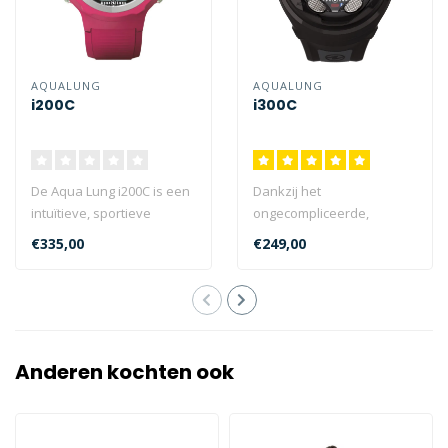
AQUALUNG
AQUALUNG
i200C
i300C
De Aqua Lung i200C is een
Dankzij het
intuïtieve, sportieve
ongecompliceerde,
duikcomputer met
intuïtieve en robuuste
€335,00
€249,00
veelzijdige fu..
ontwerp van de Aqua Lung
i..
Anderen kochten ook