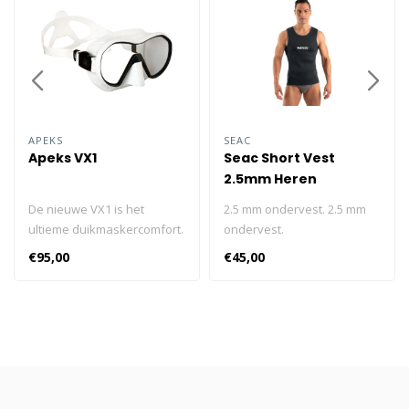
APEKS
SEAC
Apeks VX1
Seac Short Vest
2.5mm Heren
De nieuwe VX1 is het
2.5 mm ondervest. 2.5 mm
ultieme duikmaskercomfort.
ondervest.
Lichtgewicht, frameloos en
€95,00
€45,00
met een Pure Clear-lens
voor maximale optische
helderheid. De VX1 -
Duidelijk Apeks. Frameloze
constructie zorgt voor een
lichtgewicht masker met een
laag volume dat gemakkelijk