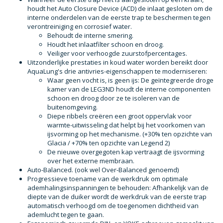
houdt het Auto Closure Device (ACD) de inlaat gesloten om de
interne onderdelen van de eerste trap te beschermen tegen
verontreiniging en corrosief water.
Behoudt de interne smering.
Houdt het inlaatfilter schoon en droog.
Veiliger voor verhoogde zuurstofpercentages.
Uitzonderlijke prestaties in koud water worden bereikt door
AquaLung's drie antivries-eigenschappen te moderniseren:
Waar geen vocht is, is geen ijs: De geïntegreerde droge
kamer van de LEG3ND houdt de interne componenten
schoon en droog door ze te isoleren van de
buitenomgeving.
Diepe ribbels creëren een groot oppervlak voor
warmte-uitwisseling dat helpt bij het voorkomen van
ijsvorming op het mechanisme. (+30% ten opzichte van
Glacia / +70% ten opzichte van Legend 2)
De nieuwe overgegoten kap vertraagt de ijsvorming
over het externe membraan.
Auto-Balanced. (ook wel Over-Balanced genoemd)
Progressieve toename van de werkdruk om optimale
ademhalingsinspanningen te behouden: Afhankelijk van de
diepte van de duiker wordt de werkdruk van de eerste trap
automatisch verhoogd om de toegenomen dichtheid van
ademlucht tegen te gaan.