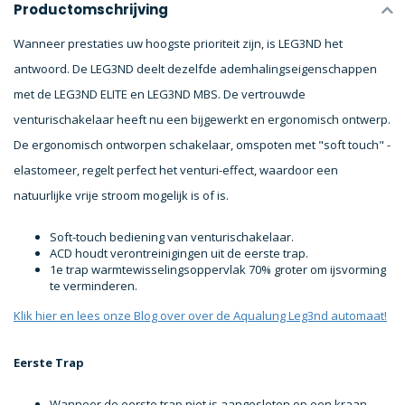
Productomschrijving
Wanneer prestaties uw hoogste prioriteit zijn, is LEG3ND het
antwoord. De LEG3ND deelt dezelfde ademhalingseigenschappen
met de LEG3ND ELITE en LEG3ND MBS. De vertrouwde
venturischakelaar heeft nu een bijgewerkt en ergonomisch ontwerp.
De ergonomisch ontworpen schakelaar, omspoten met "soft touch" -
elastomeer, regelt perfect het venturi-effect, waardoor een
natuurlijke vrije stroom mogelijk is of is.
Soft-touch bediening van venturischakelaar.
ACD houdt verontreinigingen uit de eerste trap.
1e trap warmtewisselingsoppervlak 70% groter om ijsvorming
te verminderen.
Klik hier en lees onze Blog over over de Aqualung Leg3nd automaat!
Eerste Trap
Wanneer de eerste trap niet is aangesloten op een kraan,