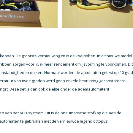
 kennen. De grootste vernieuwing zit in de koelribben. In dit nieuwe model
koelribben zorgen voor 75% meer rendement om ijsvorming te voorkomen. Dit 
 omstandigheden duiken. Normaal worden de automaten getest op 10 grad
mperatuur van twee graden werd geen enkele bevriezing geconstateerd.
ngst. Deze set is dan ook de elite onder de ademautomaten!
zien van het ACD-systeem. Dit is de pneumatische stofkap die aan de
uwe automaten te gebruiken met de vernieuwde legend octopus.