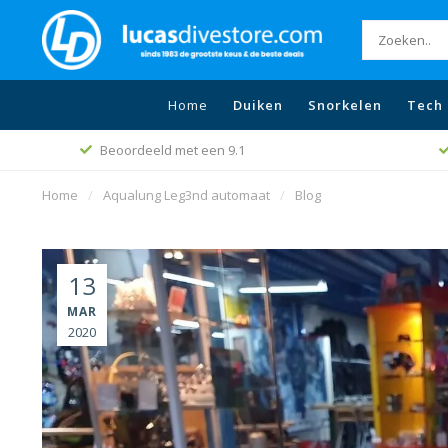
Home
Duiken
Snorkelen
Tech 
Gratis ver
Beste prijs beleid
Home
/
Aqualung Leg3nd automaat
/
Blog
13
MAR
2020