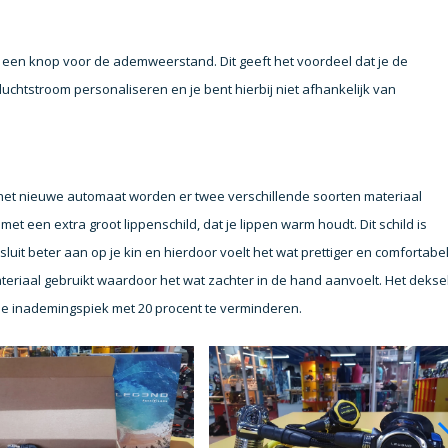
s een knop voor de ademweerstand. Dit geeft het voordeel dat je de
luchtstroom personaliseren en je bent hierbij niet afhankelijk van
j het nieuwe automaat worden er twee verschillende soorten materiaal
t een extra groot lippenschild, dat je lippen warm houdt. Dit schild is
it beter aan op je kin en hierdoor voelt het wat prettiger en comfortabe
materiaal gebruikt waardoor het wat zachter in de hand aanvoelt. Het dekse
de inademingspiek met 20 procent te verminderen.