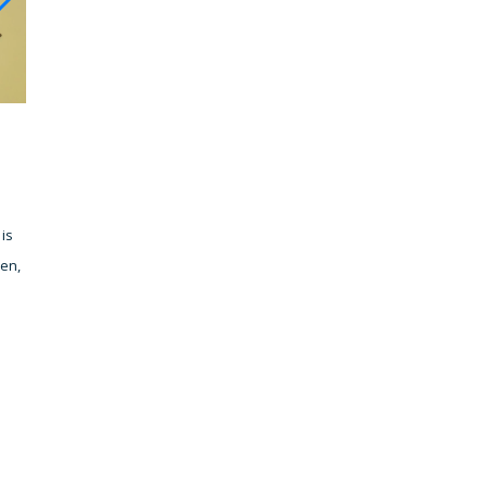
is
en,