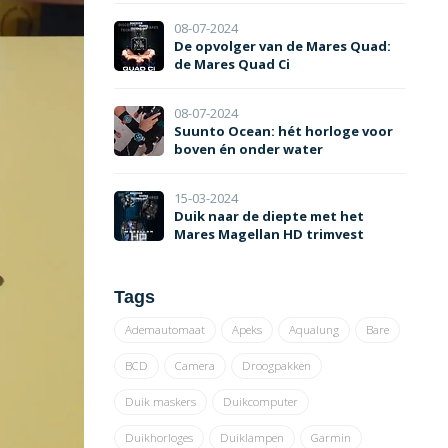
08-07-2024
De opvolger van de Mares Quad:
de Mares Quad Ci
08-07-2024
Suunto Ocean: hét horloge voor
boven én onder water
15-03-2024
Duik naar de diepte met het
Mares Magellan HD trimvest
Tags
Ademautomaat
Apeks
Aqualung
Bare
BCD
Camera
Droogpakken
Duik maskers
Duikcomputer
Duikhorloges
Duiklampen
Garmin