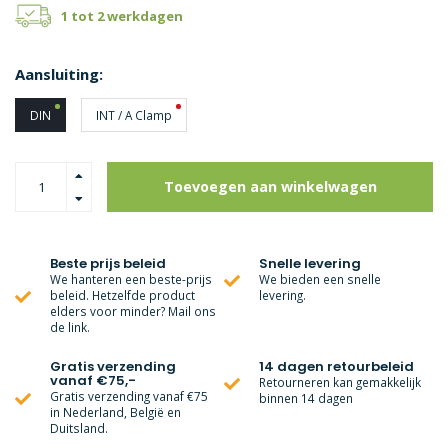
1 tot 2 werkdagen
Aansluiting:
DIN
INT / A Clamp
Toevoegen aan winkelwagen
Beste prijs beleid
Snelle levering
We hanteren een beste-prijs
We bieden een snelle
beleid. Hetzelfde product
levering.
elders voor minder? Mail ons
de link.
Gratis verzending
14 dagen retourbeleid
vanaf €75,-
Retourneren kan gemakkelijk
Gratis verzending vanaf €75
binnen 14 dagen
in Nederland, België en
Duitsland.