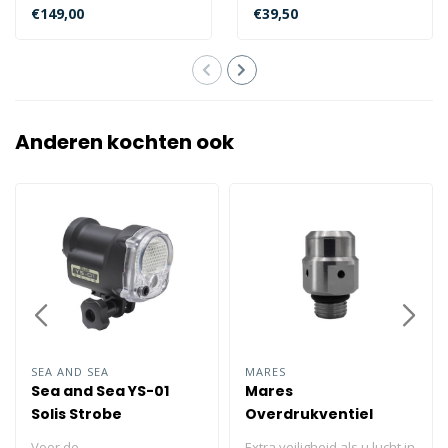
vinnen. De RK3 HD is
je voeten en je pak te
€149,00
€39,50
gemaakt v..
beschermen..
Anderen kochten ook
SEA AND SEA
MARES
Sea and Sea YS-01
Mares
Solis Strobe
Overdrukventiel
Voor de
Extra veiligheid als u lucht in