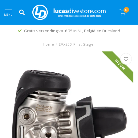
0
MENU
Gratis verzending va. € 75 in NL, België en Duitsland
Home
/
EVX200 First Stage
NIEUW