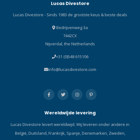
Lucas Divestore
onderwerp en de flitskracht
van de interne flitser van de
Lucas Divestore - Sinds 1983 de grootste keus & beste deals
camera. Op deze wijze kan
de onderwaterfotograaf de
Bedrijvenweg 3a
volledige aandacht houden
7442CX
op de omgeving, het
Nijverdal, the Netherlands
onderwerp en de
compositie. Het tweede
+31 (0)548 615106
programma is een volledig
manueel programma. De
info@lucasdivestore.com
onderwaterfotograaf
bepaald zelf handmatig,
middels de instelknop op de
achterzijde van de flitser, in
10 stappen, het
flitsvermogen van de flitser.
Wereldwijde levering
Om te bepalen of de flitser
goed is uitgericht, of om de
Lucas Divestore levert wereldwijd. Wij leveren onder andere in
camera te helpen met
België, Duitsland, Frankrijk, Spanje, Denemarken, Zweden,
focussen, in