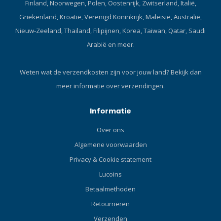
omstandigheden met een
Finland, Noorwegen, Polen, Oostenrijk, Zwitserland, Italië,
beperkte hoeveelheid
Griekenland, Kroatië, Verenigd Koninkrijk, Maleisië, Australië,
omgevingslicht, kan gebruik
Nieuw-Zeeland, Thailand, Filipijnen, Korea, Taiwan, Qatar, Saudi
worden gemaakt van het
Arabië en meer.
ingebouwde focus/richt
lamp. Deze led lamp is met
een knop achter op de
Weten wat de verzendkosten zijn voor jouw land?
Bekijk dan
flitser eenvoudig aan en uit
meer informatie over verzendingen.
te schakelen. De Solis
flitsers van Sea & Sea zijn
Informatie
gemaakt met ultra moderne
elektronische componenten
Over ons
en voorzien van de laatste
technologische
Algemene voorwaarden
ontwikkelingen. De flitsers
Privacy & Cookie statement
zijn daardoor snel,
Lucoins
intelligent en betrouwbaar.
De nieuw ontworpen
Betaalmethoden
behuizing is sterk en
Retourneren
robuust van uitvoering,
Verzenden
maar blijft compact van