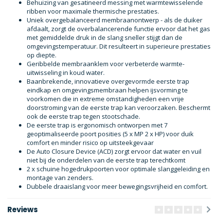
Behuizing van gesatineerd messing met warmtewisselende
ribben voor maximale thermische prestaties.
Uniek overgebalanceerd membraanontwerp - als de duiker
afdaalt, zorgt de overbalancerende functie ervoor dat het gas
met gemiddelde druk in de slang sneller stijgt dan de
omgevingstemperatuur. Dit resulteert in superieure prestaties
op diepte.
Geribbelde membraanklem voor verbeterde warmte-
uitwisseling in koud water.
Baanbrekende, innovatieve overgevormde eerste trap
eindkap en omgevingsmembraan helpen ijsvorming te
voorkomen die in extreme omstandigheden een vrije
doorstroming van de eerste trap kan veroorzaken. Beschermt
ook de eerste trap tegen stootschade.
De eerste trap is ergonomisch ontworpen met 7
geoptimaliseerde poort posities (5 x MP 2 x HP) voor duik
comfort en minder risico op uitsteekgevaar
De Auto Closure Device (ACD) zorgt ervoor dat water en vuil
niet bij de onderdelen van de eerste trap terechtkomt
2 x schuine hogedrukpoorten voor optimale slanggeleiding en
montage van zenders.
Dubbele draaislang voor meer bewegingsvrijheid en comfort.
Reviews