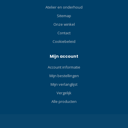
formaat en licht van
Atelier en onderhoud
gewicht. De YS-01 Solis
Sitemap
wordt standaard als losse
flitser geleverd met een Sea
Onze winkel
& Sea YS-aansluiting.
Contact
Specificaties: Richtgetal: 20
Cookiebeleid
Flitshoek: 100° x 100°. Met
diffuser: 105° x 105°.
Programma: D-TTL met led
Mijn account
indicatie, handmatig met
Account informatie
voorflits en handmatig.
Instelling: Handmatig
Mijn bestellingen
flitsvermogen Richtlamp /
Mijn verlanglijst
focuslamp: Ja.
Vergelijk
Kleurtemperatuur:
5600Kelvin met volle flits.
Alle producten
5250 Kelvin in combinatie
met de diffuser.
Energievoorziening: 4x AA
batterij (penlite) – Bij