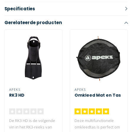
Specificaties
Gerelateerde producten
APEKS
APEKS
RK3 HD
Omkleed Mat en Tas
De RK3 HD is de volgende
Deze multifunctionele
vin in het RK3-reeks van
omkleedtas is perfect om