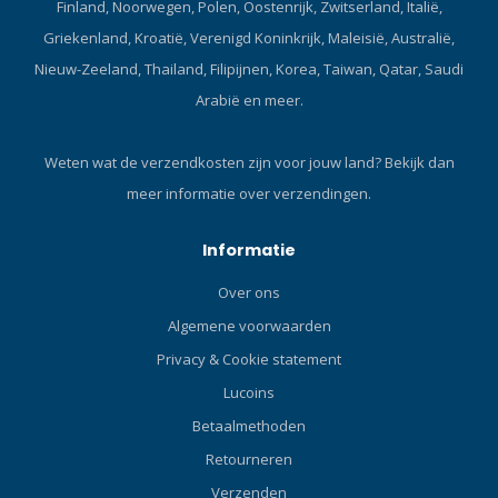
omstandigheden met een
Finland, Noorwegen, Polen, Oostenrijk, Zwitserland, Italië,
beperkte hoeveelheid
Griekenland, Kroatië, Verenigd Koninkrijk, Maleisië, Australië,
omgevingslicht, kan gebruik
Nieuw-Zeeland, Thailand, Filipijnen, Korea, Taiwan, Qatar, Saudi
worden gemaakt van het
Arabië en meer.
ingebouwde focus/richt
lamp. Deze led lamp is met
een knop achter op de
Weten wat de verzendkosten zijn voor jouw land?
Bekijk dan
flitser eenvoudig aan en uit
meer informatie over verzendingen.
te schakelen. De Solis
flitsers van Sea & Sea zijn
Informatie
gemaakt met ultra moderne
elektronische componenten
Over ons
en voorzien van de laatste
technologische
Algemene voorwaarden
ontwikkelingen. De flitsers
Privacy & Cookie statement
zijn daardoor snel,
Lucoins
intelligent en betrouwbaar.
De nieuw ontworpen
Betaalmethoden
behuizing is sterk en
Retourneren
robuust van uitvoering,
Verzenden
maar blijft compact van