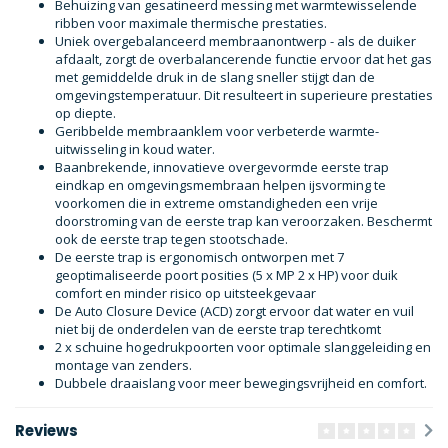
Behuizing van gesatineerd messing met warmtewisselende
ribben voor maximale thermische prestaties.
Uniek overgebalanceerd membraanontwerp - als de duiker
afdaalt, zorgt de overbalancerende functie ervoor dat het gas
met gemiddelde druk in de slang sneller stijgt dan de
omgevingstemperatuur. Dit resulteert in superieure prestaties
op diepte.
Geribbelde membraanklem voor verbeterde warmte-
uitwisseling in koud water.
Baanbrekende, innovatieve overgevormde eerste trap
eindkap en omgevingsmembraan helpen ijsvorming te
voorkomen die in extreme omstandigheden een vrije
doorstroming van de eerste trap kan veroorzaken. Beschermt
ook de eerste trap tegen stootschade.
De eerste trap is ergonomisch ontworpen met 7
geoptimaliseerde poort posities (5 x MP 2 x HP) voor duik
comfort en minder risico op uitsteekgevaar
De Auto Closure Device (ACD) zorgt ervoor dat water en vuil
niet bij de onderdelen van de eerste trap terechtkomt
2 x schuine hogedrukpoorten voor optimale slanggeleiding en
montage van zenders.
Dubbele draaislang voor meer bewegingsvrijheid en comfort.
Reviews