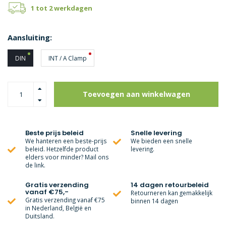
1 tot 2 werkdagen
Aansluiting:
DIN
INT / A Clamp
Toevoegen aan winkelwagen
Beste prijs beleid
Snelle levering
We hanteren een beste-prijs
We bieden een snelle
beleid. Hetzelfde product
levering.
elders voor minder? Mail ons
de link.
Gratis verzending
14 dagen retourbeleid
vanaf €75,-
Retourneren kan gemakkelijk
Gratis verzending vanaf €75
binnen 14 dagen
in Nederland, België en
Duitsland.