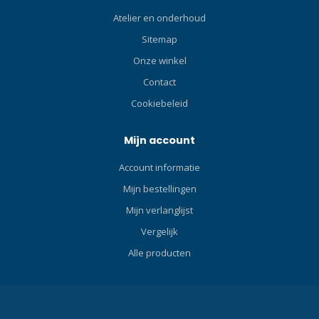
formaat en licht van
Atelier en onderhoud
gewicht. De YS-01 Solis
Sitemap
wordt standaard als losse
flitser geleverd met een Sea
Onze winkel
& Sea YS-aansluiting.
Contact
Specificaties: Richtgetal: 20
Cookiebeleid
Flitshoek: 100° x 100°. Met
diffuser: 105° x 105°.
Programma: D-TTL met led
Mijn account
indicatie, handmatig met
Account informatie
voorflits en handmatig.
Instelling: Handmatig
Mijn bestellingen
flitsvermogen Richtlamp /
Mijn verlanglijst
focuslamp: Ja.
Vergelijk
Kleurtemperatuur:
5600Kelvin met volle flits.
Alle producten
5250 Kelvin in combinatie
met de diffuser.
Energievoorziening: 4x AA
batterij (penlite) – Bij