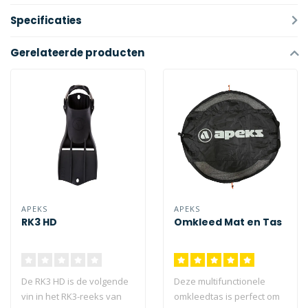
Specificaties
Gerelateerde producten
APEKS
APEKS
RK3 HD
Omkleed Mat en Tas
De RK3 HD is de volgende
Deze multifunctionele
vin in het RK3-reeks van
omkleedtas is perfect om