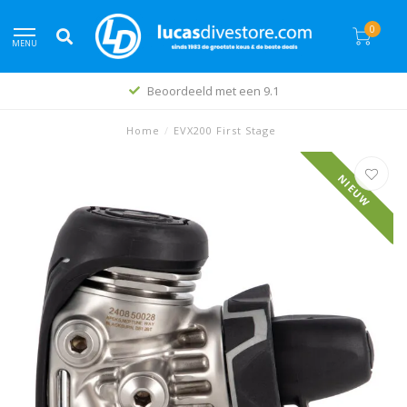
0
MENU
Beoordeeld met een 9.1
Home
/
EVX200 First Stage
NIEUW