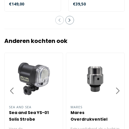
vinnen. De RK3 HD is
je voeten en je pak te
€149,00
€39,50
gemaakt v..
beschermen..
Anderen kochten ook
SEA AND SEA
MARES
Sea and Sea YS-01
Mares
Solis Strobe
Overdrukventiel
Voor de
Extra veiligheid als u lucht in