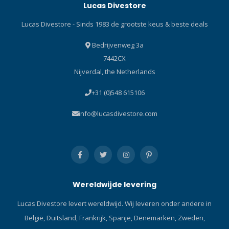
Lucas Divestore
onderwerp en de flitskracht
van de interne flitser van de
Lucas Divestore - Sinds 1983 de grootste keus & beste deals
camera. Op deze wijze kan
de onderwaterfotograaf de
Bedrijvenweg 3a
volledige aandacht houden
7442CX
op de omgeving, het
Nijverdal, the Netherlands
onderwerp en de
compositie. Het tweede
+31 (0)548 615106
programma is een volledig
manueel programma. De
info@lucasdivestore.com
onderwaterfotograaf
bepaald zelf handmatig,
middels de instelknop op de
achterzijde van de flitser, in
10 stappen, het
flitsvermogen van de flitser.
Wereldwijde levering
Om te bepalen of de flitser
goed is uitgericht, of om de
Lucas Divestore levert wereldwijd. Wij leveren onder andere in
camera te helpen met
België, Duitsland, Frankrijk, Spanje, Denemarken, Zweden,
focussen, in