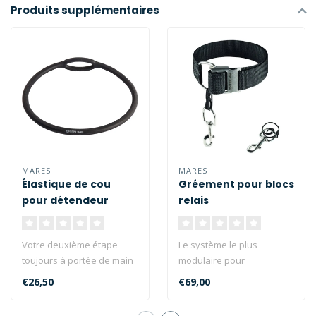
Produits supplémentaires
MARES
MARES
Élastique de cou
Gréement pour blocs
pour détendeur
relais
Votre deuxième étape
Le système le plus
toujours à portée de main
modulaire pour
avec l'élastique en
transporter des bouteilles
€26,50
€69,00
silicone..
de décompression,..