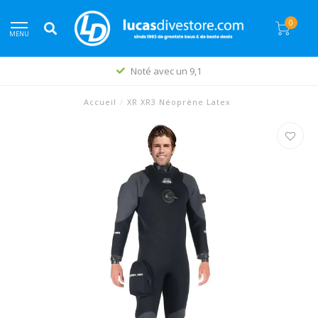
0
MENU
Noté avec un 9,1
Accueil
/
XR XR3 Néoprène Latex