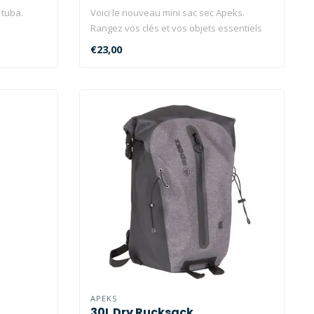
 tuba.
Voici le nouveau mini sac sec Apeks.
Rangez vos clés et vos objets essentiels
d..
€23,00
APEKS
30L Dry Rucksack