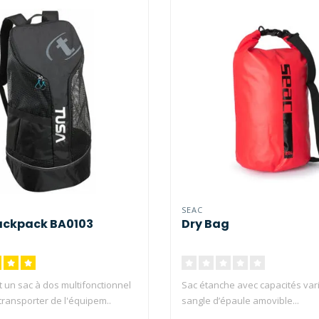
SEAC
ackpack BA0103
Dry Bag
 un sac à dos multifonctionnel
Sac étanche avec capacités var
transporter de l'équipem..
sangle d’épaule amovible...