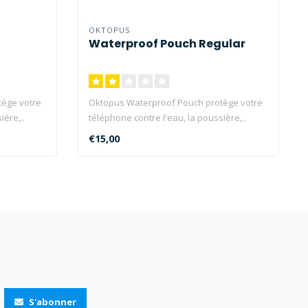
OKTOPUS
Waterproof Pouch Regular
tège votre
Oktopus Waterproof Pouch protège votre
ière,..
téléphone contre l'eau, la poussière,..
€15,00
S'abonner