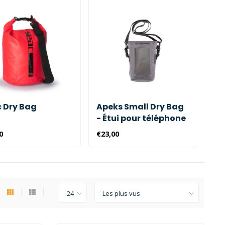
 Dry Bag
Apeks Small Dry Bag
Ap
- Étui pour téléphone
Ru
0
€23,00
€99