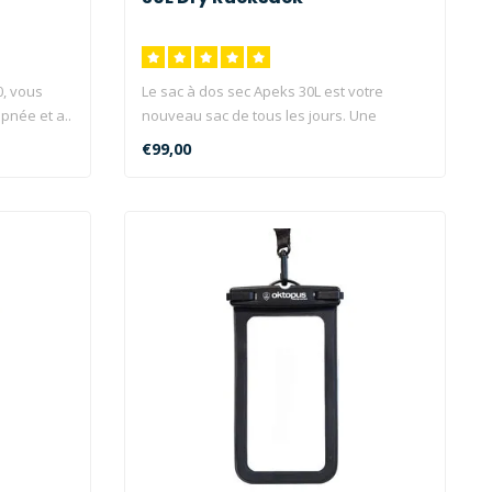
0, vous
Le sac à dos sec Apeks 30L est votre
pnée et a..
nouveau sac de tous les jours. Une
fermetu..
€99,00