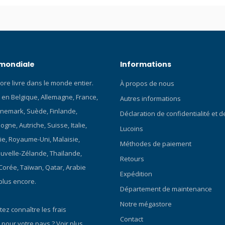
 mondiale
Informations
ore livre dans le monde entier.
À propos de nous
 en Belgique, Allemagne, France,
Autres informations
nemark, Suède, Finlande,
Déclaration de confidentialité et 
gne, Autriche, Suisse, Italie,
Lucoins
ie, Royaume-Uni, Malaisie,
Méthodes de paiement
ouvelle-Zélande, Thaïlande,
Retours
 Corée, Taïwan, Qatar, Arabie
Expédition
plus encore.
Département de maintenance
Notre mégastore
ez connaître les frais
Contact
 pour votre pays ?
Voir plus