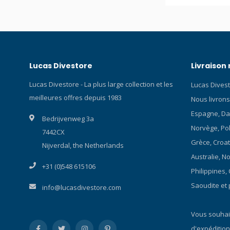
Lucas Divestore
Livraison
Lucas Divestore - La plus large collection et les
Lucas Divest
meilleures offres depuis 1983
Nous livrons
Espagne, Da
Bedrijvenweg 3a
Norvège, Polo
7442CX
Grèce, Croat
Nijverdal, the Netherlands
Australie, N
+31 (0)548 615106
Philippines,
Saoudite et 
info@lucasdivestore.com
Vous souhait
d'expédition