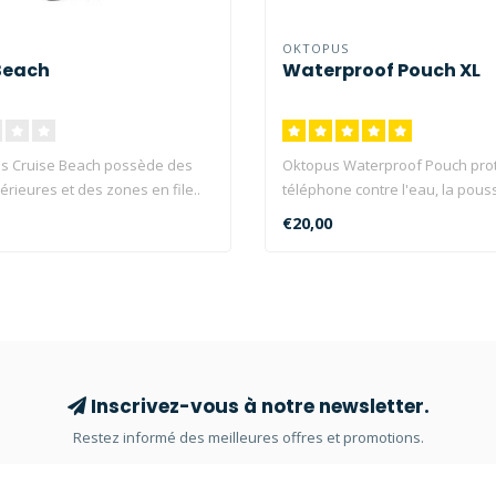
OKTOPUS
Beach
Waterproof Pouch XL
os Cruise Beach possède des
Oktopus Waterproof Pouch pro
rieures et des zones en file..
téléphone contre l'eau, la pouss
€20,00
Inscrivez-vous à notre newsletter.
Restez informé des meilleures offres et promotions.