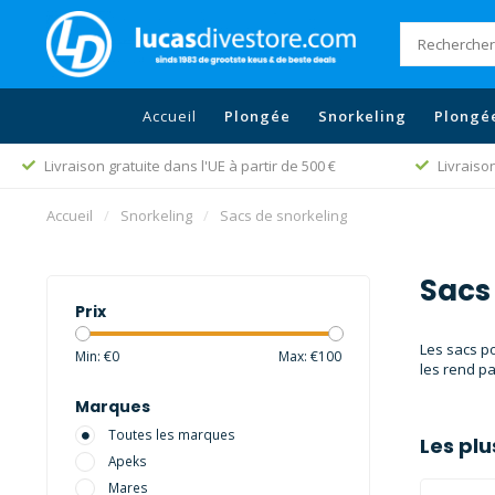
Accueil
Plongée
Snorkeling
Plongé
Livraison gratuite dans l'UE à partir de 500 €
Livraiso
Accueil
/
Snorkeling
/
Sacs de snorkeling
Sacs
Prix
Les sacs po
Min: €
0
Max: €
100
les rend pa
Marques
Toutes les marques
Les pl
Apeks
Mares