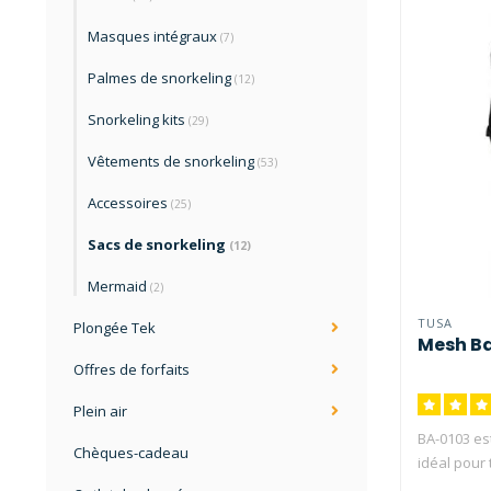
Masques intégraux
(7)
Palmes de snorkeling
(12)
Snorkeling kits
(29)
Vêtements de snorkeling
(53)
Accessoires
(25)
Sacs de snorkeling
(12)
Mermaid
(2)
TUSA
Plongée Tek
Mesh B
Offres de forfaits
Plein air
BA-0103 est
Chèques-cadeau
idéal pour 