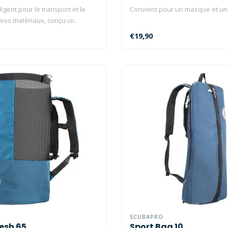
ligent pour le transport et le
Convient pour un masque et un
vos matériaux, conçu co..
€19,90
SCUBAPRO
esh 65
Sport Bag 10