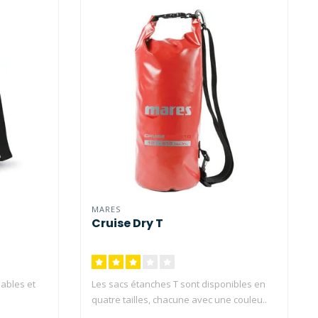
MARES
Cruise Dry T
iables et
Les sacs étanches T sont disponibles en
quatre tailles, chacune avec une couleu..