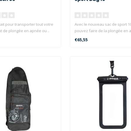
ait pour transporter tout votre
Avec le nouveau sac de sport 1
 de plongée en apnée ou ..
pouvez faire de la plongée en a
€65,55