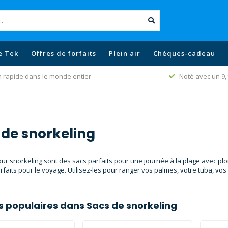
e Tek
Offres de forfaits
Plein air
Chèques-cadeau
n rapide dans le monde entier
Noté avec un 9,
 de snorkeling
ur snorkeling sont des sacs parfaits pour une journée à la plage avec plon
rfaits pour le voyage. Utilisez-les pour ranger vos palmes, votre tuba, v
us populaires dans
Sacs de snorkeling