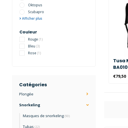
Oktopus
Scubapro
Afficher plus
Couleur
Rouge
(1)
Bleu
(3)
Rose
(1)
Tusa 
BA010
€79,50
Catégories
Plongée
Snorkeling
Masques de snorkeling
(90)
Tubas
(22)