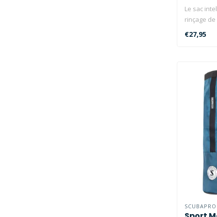
Le sac intel
rinçage de 
€27,95
SCUBAPRO
Sport M