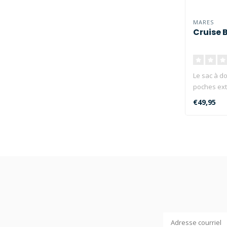
MARES
Cruise 
Le sac à d
poches exté
€49,95