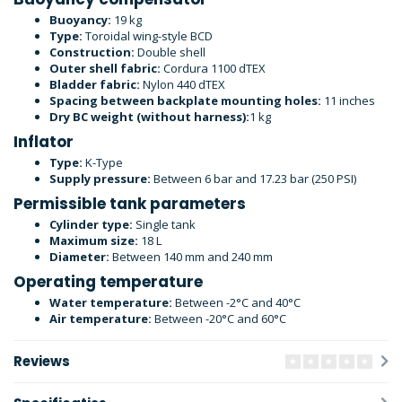
Buoyancy:
19 kg
Type:
Toroidal wing-style BCD
Construction:
Double shell
Outer shell fabric:
Cordura 1100 dTEX
Bladder fabric:
Nylon 440 dTEX
Spacing between backplate mounting holes:
11 inches
Dry BC weight (without harness):
1 kg
Inflator
Type:
K-Type
Supply pressure:
Between 6 bar and 17.23 bar (250 PSI)
Permissible tank parameters
Cylinder type:
Single tank
Maximum size:
18 L
Diameter:
Between 140 mm and 240 mm
Operating temperature
Water temperature:
Between -2°C and 40°C
Air temperature:
Between -20°C and 60°C
Reviews