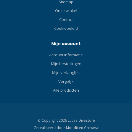
Sitemap
gewicht. Stevige en stabiele
bevestiging Er is
Onze winkel
waarschijnlijk niets erger
Contact
tijdens het duiken dan een
Cookiebeleid
onstabiel gewicht dat
tijdens de duik beweegt en
tegen je lichaam stoot. De
Mijn account
XDEEP-gewichtszakken
Account informatie
worden aan de heupriem
van het harnas bevestigd
Mijn bestellingen
en aan de rugplaat
Mijn verlanglijst
vastgeschroefd. Dit zorgt
Vergelijk
ervoor dat niets naar de
zijkanten beweegt en dat
Alle producten
het gewicht tijdens de hele
duik op zijn plaats blijft,
zelfs als je op je zij rolt of
ondersteboven blijft
hangen. Versterkte
© Copyright 2026 Lucas Divestore
voorkant Aan de voorkant
Gerealiseerd door
Moddit en
Growww