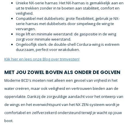
Unieke NX-serie harnas: Het NX-harnas is gemakkelijk aan en
uit te trekken zonder in te boeten aan stabiliteit, comfort en
veiligheid.
Compatibel met dubbelsets: grote flexibiliteit, gebruik je NX-
serie harnas met dubbelsets door simpelweg de wing te
vervangen.
Hoge lift en minimale weerstand: de gaspositie in de wing
zorgt voor minimale weerstand.
Ongelooflijk sterk: de double-shell Cordura-wing is extreem
duurzaam, perfect voor wrakduiken.
Klik hier en lees onze Blog over trimvesten!
MET JOU ZOWEL BOVEN ALS ONDER DE GOLVEN
Moderne BCD's moeten niet alleen een gevoel van vrijheid in het
water creëren, maar ook veiligheid en vertrouwen bieden aan de
oppervlakte. Dankzij de zorgvuldige aandacht voor het ontwerp van
de wings en het evenwichtspunt van het NX ZEN-systeem wordt je
comfortabel en zelfverzekerd ondersteund terwijl je wacht op jouw
boot.