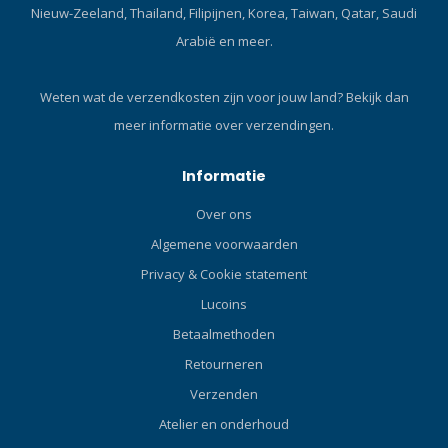
Nieuw-Zeeland, Thailand, Filipijnen, Korea, Taiwan, Qatar, Saudi
zijn bedekt met loodoxide –
Arabië en meer.
een kankerverwekkende
stof die de neiging heeft
zich op te hopen in het
Weten wat de verzendkosten zijn voor jouw land?
Bekijk dan
menselijk lichaam. Wanneer
meer informatie over verzendingen.
u het na de duik met blote
handen vastpakt, blijven de
looddeeltjes aan uw huid
Informatie
kleven. Wanneer u
Over ons
onbedekte massieve
gewichten in uw auto
Algemene voorwaarden
vervoert, kan het
Privacy & Cookie statement
kankerverwekkende
Lucoins
loodoxide in uw omgeving
terechtkomen. De interne
Betaalmethoden
houders van XDEEP-zakken
Retourneren
bieden uitstekende
Verzenden
bescherming tegen
loodoxide tijdens het
Atelier en onderhoud
gebruik en vervoer van het