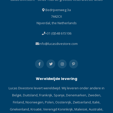
tijdens het duiken kan tot
ongelukken leiden. De
Bedrijvenweg 3a
XDEEP-gewichtszakken zijn
7442CX
uitgerust met zeer sterke en
Nijverdal, the Netherlands
duurzame ITW NEXUS®-
gespen, gemaakt van
+31 (0)548 615106
polyacetaal – een zeer
duurzaam materiaal dat
info@lucasdivestore.com
bestand is tegen zout water
en extreme temperaturen.
Hun duurzaamheid en het
“klik”-geluid dat ze maken
bij het vastmaken, geven je
de zekerheid dat jouw
Wereldwijde levering
gewicht veilig is bevestigd.
Door de grote omvang van
Lucas Divestore levert wereldwijd. Wij leveren onder andere in
de gesp is het gewicht in
België, Duitsland, Frankrijk, Spanje, Denemarken, Zweden,
geval van nood gemakkelijk
te laten vallen. Bescherming
Finland, Noorwegen, Polen, Oostenrijk, Zwitserland, Italië,
tegen loodverbindingen
Griekenland, Kroatië, Verenigd Koninkrijk, Maleisië, Australië,
Loodgewichtjes voor riemen