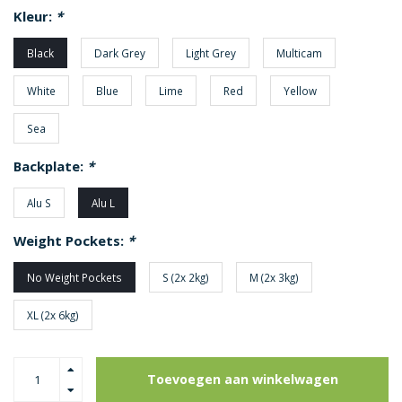
Kleur:
*
Black
Dark Grey
Light Grey
Multicam
White
Blue
Lime
Red
Yellow
Sea
Backplate:
*
Alu S
Alu L
Weight Pockets:
*
No Weight Pockets
S (2x 2kg)
M (2x 3kg)
XL (2x 6kg)
Toevoegen aan winkelwagen