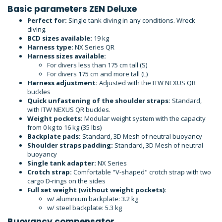
Basic parameters ZEN Deluxe
Perfect for:
Single tank diving in any conditions. Wreck
diving.
BCD sizes available:
19 kg
Harness type:
NX Series QR
Harness sizes available:
For divers less than 175 cm tall (S)
For divers 175 cm and more tall (L)
Harness adjustment:
Adjusted with the ITW NEXUS QR
buckles
Quick unfastening of the shoulder straps:
Standard,
with ITW NEXUS QR buckles.
Weight pockets:
Modular weight system with the capacity
from 0 kg to 16 kg (35 lbs)
Backplate pads:
Standard, 3D Mesh of neutral buoyancy
Shoulder straps padding:
Standard, 3D Mesh of neutral
buoyancy
Single tank adapter:
NX Series
Crotch strap:
Comfortable "V-shaped" crotch strap with two
cargo D-rings on the sides
Full set weight (without weight pockets):
w/ aluminium backplate: 3.2 kg
w/ steel backplate: 5.3 kg
Buoyancy compensator