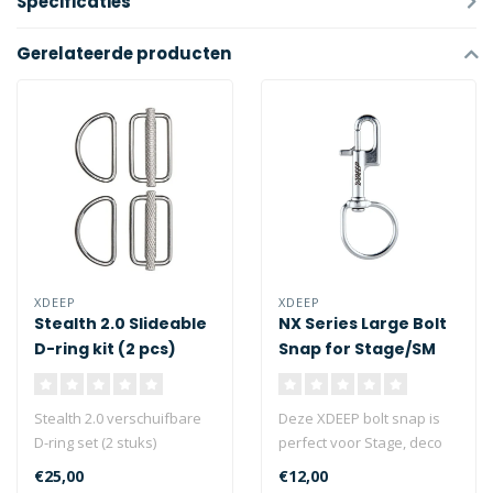
Specificaties
Gerelateerde producten
XDEEP
XDEEP
Stealth 2.0 Slideable
NX Series Large Bolt
D-ring kit (2 pcs)
Snap for Stage/SM
Stealth 2.0 verschuifbare
Deze XDEEP bolt snap is
D-ring set (2 stuks)
perfect voor Stage, deco
en sidemount cilinders.
€25,00
€12,00
Laat zi..