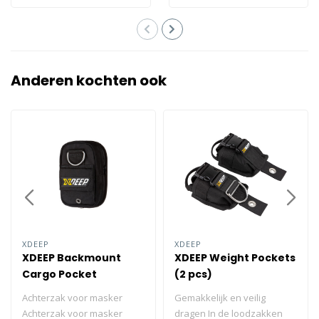
Anderen kochten ook
XDEEP
XDEEP
XDEEP Backmount
XDEEP Weight Pockets
Cargo Pocket
(2 pcs)
Achterzak voor masker
Gemakkelijk en veilig
Achterzak voor masker
dragen In de loodzakken