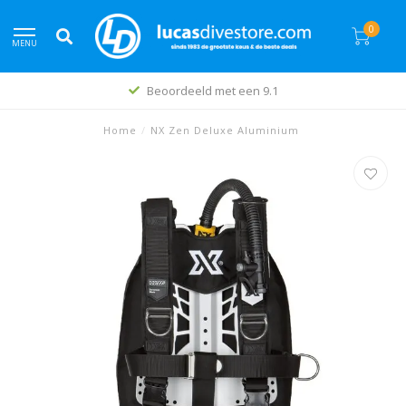
0
MENU
Beoordeeld met een 9.1
Home
/
NX Zen Deluxe Aluminium