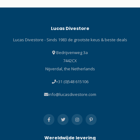
hier en lees onze Blog over
onderpakken!Met de
Ultrawarmth Base Layers
van Bare zorg je voor extra
Lucas Divestore
warmte dankzij het
Ultrawarmth Omnired™
Lucas Divestore - Sinds 1983 de grootste keus & beste deals
Infrared-stof.
Bedrijvenweg 3a
7442CX
Nijverdal, the Netherlands
+31 (0)548 615106
info@lucasdivestore.com
Wereldwijde levering