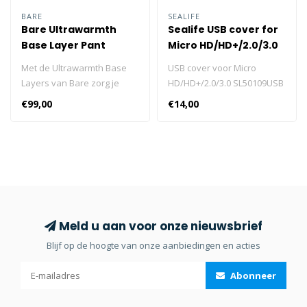
BARE
SEALIFE
Bare Ultrawarmth
Sealife USB cover for
Base Layer Pant
Micro HD/HD+/2.0/3.0
Heren
SL50109
Met de Ultrawarmth Base
USB cover voor Micro
Layers van Bare zorg je
HD/HD+/2.0/3.0 SL50109USB
voor extra warmte dankzij
cover voor Micro
€99,00
€14,00
het Ultrawarmth Omnired™
HD/HD+/2.0/3.0 SL50109
Infrared-stof. De stretch-
ademende stof zorgt ervoor
dat vocht zoals zweet
weggevoerd wordt en
sneller verdampt, terwijl de
beschermende Ultrawarmth
Base Layers warmte vast
Meld u aan voor onze nieuwsbrief
houden. Hiermee blijf je
Blijf op de hoogte van onze aanbiedingen en acties
langer warm en
comfortabel. Met Flatlock
Abonneer
naden tegen schuren en
elastische tailleband. Klik