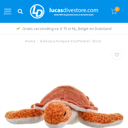
0
MENU
Gratis verzending va. € 75 in NL, België en Duitsland
Home
/
Dikkopschildpad knuffeldier 30cm