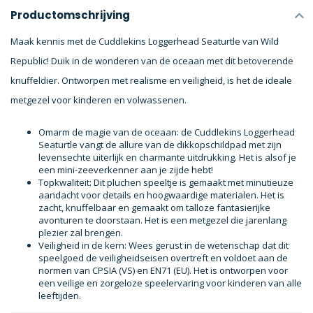
Productomschrijving
Maak kennis met de Cuddlekins Loggerhead Seaturtle van Wild
Republic! Duik in de wonderen van de oceaan met dit betoverende
knuffeldier. Ontworpen met realisme en veiligheid, is het de ideale
metgezel voor kinderen en volwassenen.
Omarm de magie van de oceaan: de Cuddlekins Loggerhead
Seaturtle vangt de allure van de dikkopschildpad met zijn
levensechte uiterlijk en charmante uitdrukking. Het is alsof je
een mini-zeeverkenner aan je zijde hebt!
Topkwaliteit: Dit pluchen speeltje is gemaakt met minutieuze
aandacht voor details en hoogwaardige materialen. Het is
zacht, knuffelbaar en gemaakt om talloze fantasierijke
avonturen te doorstaan. Het is een metgezel die jarenlang
plezier zal brengen.
Veiligheid in de kern: Wees gerust in de wetenschap dat dit
speelgoed de veiligheidseisen overtreft en voldoet aan de
normen van CPSIA (VS) en EN71 (EU). Het is ontworpen voor
een veilige en zorgeloze speelervaring voor kinderen van alle
leeftijden.