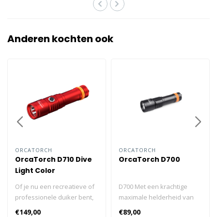
Anderen kochten ook
ORCATORCH
ORCATORCH
OrcaTorch D710 Dive
OrcaTorch D700
Light Color
Of je nu een recreatieve of
D700 Met een krachtige
professionele duiker bent,
maximale helderheid van
je zult de ORCATORCH D710
1700 lumen, zal de
€149,00
€89,00