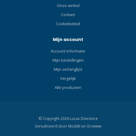
je zult de ORCATORCH D710
zal de OrcaTorch D700
Onze winkel
duiklamp handig vinden bij
duiklamp je
je onderwateractiviteiten.
onderwateravonturen
Contact
verlichten die een heldere
Cookiebeleid
straal, eenvoudige
bediening en een lange
Mijn account
looptijd vereisen.
Account informatie
Mijn bestellingen
Mijn verlanglijst
Vergelijk
Alle producten
© Copyright 2026 Lucas Divestore
Gerealiseerd door
Moddit en
Growww