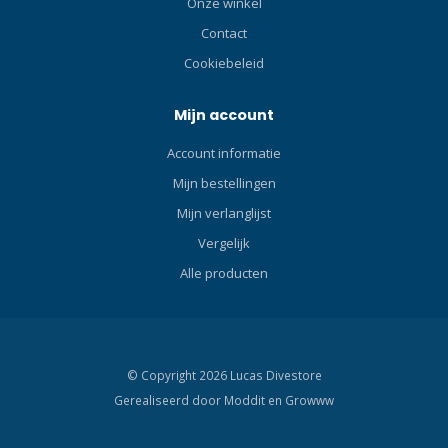
uitstekende
Onze winkel
driedimensionale pasvorm
Contact
door het hele pak. Klik hier
Cookiebeleid
en lees onze Blog over
natpakken! Klik hier en lees
onze Blog over de Bare
Mijn account
Revel en Elate! Klik hier en
Account informatie
lees onze Blog over de
beste wetsuits!De BARE
Mijn bestellingen
Elate combineert pasvorm,
Mijn verlanglijst
comfort en flexibiliteit voor
uitstekende
Vergelijk
multisportprestaties.
Alle producten
© Copyright 2026 Lucas Divestore
Gerealiseerd door
Moddit en
Growww