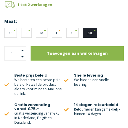
1 tot 2 werkdagen
Maat:
XS
S
M
L
XL
2XL
Toevoegen aan winkelwagen
Beste prijs beleid
Snelle levering
We hanteren een beste-prijs
We bieden een snelle
beleid. Hetzelfde product
levering.
elders voor minder? Mail ons
de link.
Gratis verzending
14 dagen retourbeleid
vanaf €75,-
Retourneren kan gemakkelijk
Gratis verzending vanaf €75
binnen 14 dagen
in Nederland, België en
Duitsland.