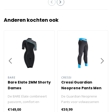
Anderen kochten ook
BARE
CRESSI
Bare Elate 2MM Shorty
Cressi Guardian
Dames
Neoprene Pants Men
2mm
De BARE Elate combineert
De Guardian Neoprene
pasvorm, comfort en
Pants voor volwassenen
flexibiliteit voor uitstekende
zijn gemaakt van
€149,00
€59,99