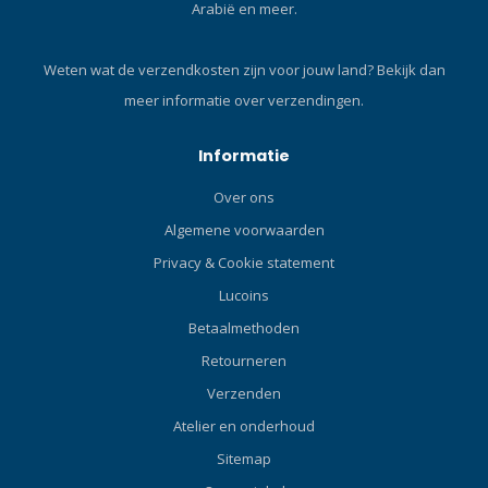
Arabië en meer.
Kenmerken en voordelen
Laag profiel kraag met
klittenband voor minder
Weten wat de verzendkosten zijn voor jouw land?
Bekijk dan
massa en meer comfort.
meer informatie over verzendingen.
Geïntegreerde
pakbeschermer die je pak
beschermt tegen de
Informatie
klittenband die aan je
Over ons
wetsuit blijft haken. Extra
lange heavy-duty rits aan
Algemene voorwaarden
de achterkant voor
Privacy & Cookie statement
gemakkelijk aan- en
Lucoins
uittrekken. Technische
specificaties Materiaal:
Betaalmethoden
High-Stretch Neopreen
Retourneren
Blend genereert extreme
niveaus van stretch,
Verzenden
comfort en mobiliteit.
Atelier en onderhoud
Innovatie: Anatomisch
Sitemap
correct patroon voor een