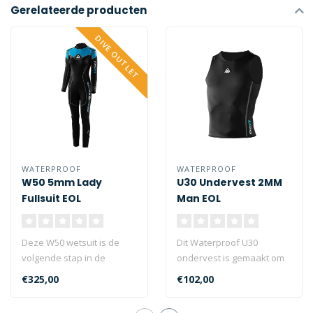
Gerelateerde producten
DIVE OUTLET
WATERPROOF
WATERPROOF
W50 5mm Lady
U30 Undervest 2MM
Fullsuit EOL
Man EOL
Deze W50 wetsuit is de
Dit Waterproof U30
volgende stap in de
ondervest is gemaakt om
Waterproof Sports Series.
gecombineerd te worden
€325,00
€102,00
Deze serie ..
met de W30 ful..