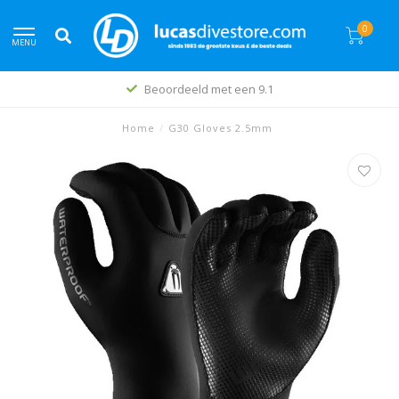
0
MENU
Beoordeeld met een 9.1
Home
/
G30 Gloves 2.5mm