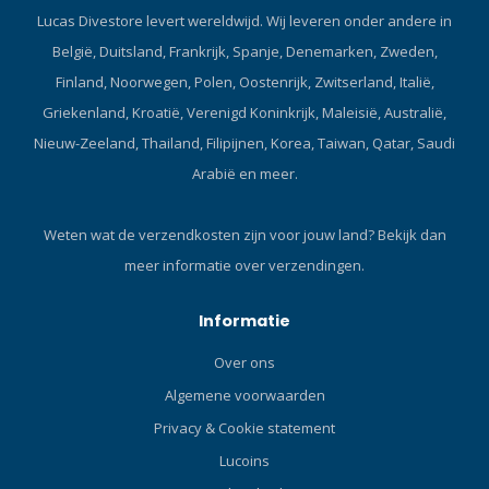
snorkel kan draaien en in
Lucas Divestore levert wereldwijd. Wij leveren onder andere in
een horizontale positie kan
België, Duitsland, Frankrijk, Spanje, Denemarken, Zweden,
worden bevestigd. HIGH
FLOW PURGEHet High Flow
Finland, Noorwegen, Polen, Oostenrijk, Zwitserland, Italië,
Purge-ontwerp dat wordt
Griekenland, Kroatië, Verenigd Koninkrijk, Maleisië, Australië,
gebruikt bij TUSA-snorkels
Nieuw-Zeeland, Thailand, Filipijnen, Korea, Taiwan, Qatar, Saudi
biedt een afgedekte, breed-
Arabië en meer.
diameter afvoerklep voor
eenvoudig en snel klaren,
waardoor de hoeveelheid
Weten wat de verzendkosten zijn voor jouw land?
Bekijk dan
water die in het mondstuk
meer informatie over verzendingen.
achterblijft direct wordt
verminderd. HYPERDRY
ELITE DRY TOPEen verfijnde
Informatie
en gestroomlijnde versie
Over ons
van de Hyperdry MAX, de
Hyperdry Elite behoudt
Algemene voorwaarden
dezelfde uitstekende
Privacy & Cookie statement
droogprestaties en houdt
Lucoins
de snorkel volledig vrij van
water door de afdichting