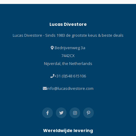
duikschoenen! Schoenen in
ontwerp van het
5 mm met PU bescherming,
spoelkamer voor efficiënt
nylon lining en een semi-
en gemakkelijk klaren
Lucas Divestore
stijve zool.
Kleuren: Black (BK), Cobalt
Blue (CBL), Energy Orange
Lucas Divestore - Sinds 1983 de grootste keus & beste deals
(EO), Fishtail Blue (FB), Flash
Yellow (FY), Light Blue (LB),
Bedrijvenweg 3a
Moon Gold (MG), Ocean
7442CX
Green (OG), Pearlescent
Nijverdal, the Netherlands
Pink (PP), Translucent (T) Wit
siliconen: White/White (QW-
+31 (0)548 615106
W) Indigo siliconen:
Indigo/Indigo (QID-ID)
info@lucasdivestore.com
TECHNOLOGY COMFORT
SWIVELDe Comfort Swivel-
adapter maakt het mogelijk
om de maskerband zonder
gedoe in de sleuf te steken.
De tweedelige constructie
Wereldwijde levering
maakt het mogelijk dat de