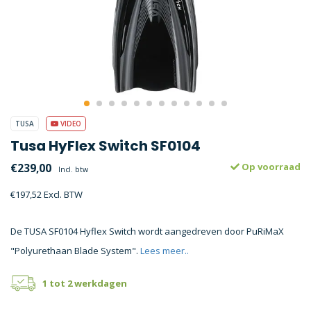
TUSA
VIDEO
Tusa HyFlex Switch SF0104
€239,00
Op voorraad
Incl. btw
€197,52 Excl. BTW
De TUSA SF0104 Hyflex Switch wordt aangedreven door PuRiMaX
"Polyurethaan Blade System".
Lees meer..
1 tot 2 werkdagen