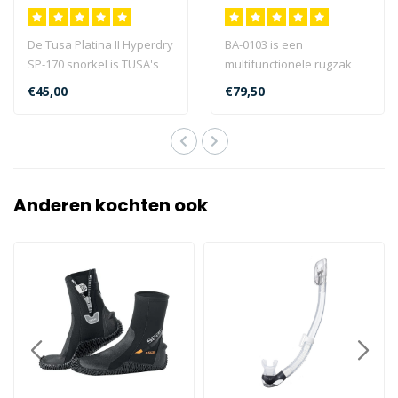
Siliconen
De Tusa Platina II Hyperdry
BA-0103 is een
SP-170 snorkel is TUSA's
multifunctionele rugzak
eerste semi-droge snorkel
die ideaal is voor het
€45,00
€79,50
m..
dragen van snorkel..
Anderen kochten ook