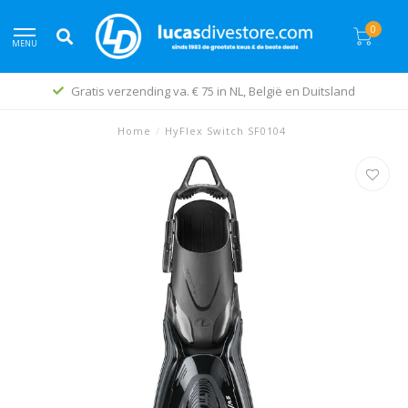
0
MENU
Gratis verzending va. € 75 in NL, België en Duitsland
Home
/
HyFlex Switch SF0104