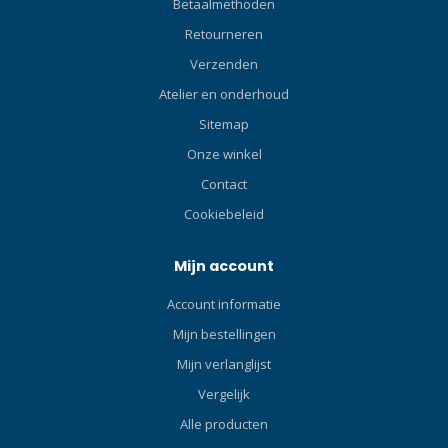
Betaalmethoden
snel en efficiënt te sluiten
Retourneren
wanneer deze
Verzenden
ondergedompeld is of door
golven wordt getroffen.De
Atelier en onderhoud
SP0101 Hyperdry Elite II-
Sitemap
snorkel combineert alle
beste eigenschappen van
Onze winkel
TUSA-snorkels in één.
Contact
Cookiebeleid
Mijn account
Account informatie
Mijn bestellingen
Mijn verlanglijst
Vergelijk
Alle producten