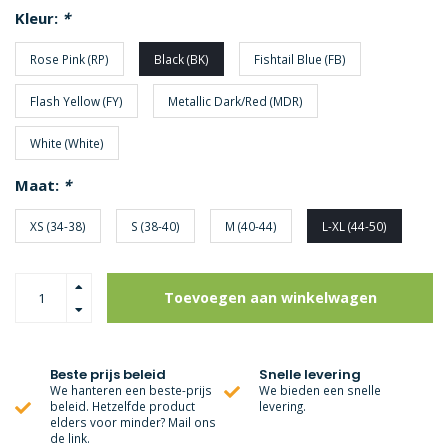
Kleur:
*
Rose Pink (RP)
Black (BK)
Fishtail Blue (FB)
Flash Yellow (FY)
Metallic Dark/Red (MDR)
White (White)
Maat:
*
XS (34-38)
S (38-40)
M (40-44)
L-XL (44-50)
Toevoegen aan winkelwagen
Beste prijs beleid
Snelle levering
We hanteren een beste-prijs
We bieden een snelle
beleid. Hetzelfde product
levering.
elders voor minder? Mail ons
de link.