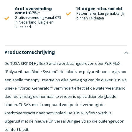
Gratis verzending
14 dagen retourbeleid
vanaf €75,-
Retourneren kan gemakkelijk
Gratis verzending vanaf €75
binnen 14 dagen
in Nederland, België en
Duitsland.
Productomschrijving
De TUSA SF0104 Hyflex Switch wordt aangedreven door PuRiMaX
"Polyurethaan Blade System". Het blad van polyurethaan zorgt voor
een snelle "snappy" reactie op elke beweging van de duiker. TUSA's
unieke "Vortex Generator" vermindert effectief de waterweerstand
door de vinslag die normaal te vinden is op traditionele gladde
bladen. TUSA's multi-compound voetpocket verhoogt de
krachtoverdracht naar het vinblad. De TUSA Hyflex Switch is
uitgerust met de nieuwe Universal Bungee Strap die buitengewoon
comfort biedt.