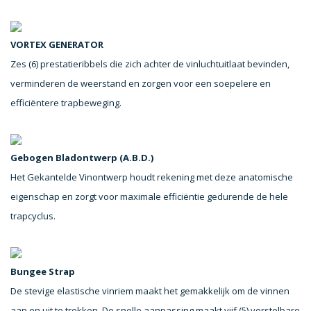
VORTEX GENERATOR
Zes (6) prestatieribbels die zich achter de vinluchtuitlaat bevinden,
verminderen de weerstand en zorgen voor een soepelere en
efficiëntere trapbeweging.
Gebogen Bladontwerp (A.B.D.)
Het Gekantelde Vinontwerp houdt rekening met deze anatomische
eigenschap en zorgt voor maximale efficiëntie gedurende de hele
trapcyclus.
Bungee Strap
De stevige elastische vinriem maakt het gemakkelijk om de vinnen
aan en uit te trekken. De snelle aanpassing maakt vijf (5) verstelbare