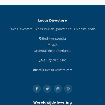
duikschoenen! Schoenen in
en gemakkelijk klaren
5 mm met PU bescherming,
Kleuren: Black (BK), Cobalt
nylon lining en een semi-
Blue (CBL), Energy Orange
Lucas Divestore
stijve zool.
(EO), Fishtail Blue (FB), Flash
Yellow (FY), Ocean Green
Lucas Divestore - Sinds 1983 de grootste keus & beste deals
(OG), Pearlescent Pink (PP),
Translucent (T) Wit siliconen:
Bedrijvenweg 3a
White/White (QW-W) Indigo
7442CX
siliconen: Indigo/Indigo (QID-
Nijverdal, the Netherlands
ID) TECHNOLOGY COMFORT
SWIVELDe Comfort Swivel-
+31 (0)548 615106
adapter maakt het mogelijk
om de maskerband zonder
info@lucasdivestore.com
gedoe in de sleuf te steken.
De tweedelige constructie
maakt het mogelijk dat de
snorkel kan draaien en in
een horizontale positie kan
worden bevestigd. HIGH
Wereldwijde levering
FLOW PURGEHet High Flow