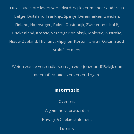
Purge-ontwerp dat wordt
Lucas Divestore levert wereldwijd. Wij leveren onder andere in
gebruikt bij TUSA-snorkels
België, Duitsland, Frankrijk, Spanje, Denemarken, Zweden,
biedt een afgedekte, breed-
diameter afvoerklep voor
Finland, Noorwegen, Polen, Oostenrijk, Zwitserland, Italië,
eenvoudig en snel klaren,
Griekenland, Kroatië, Verenigd Koninkrijk, Maleisië, Australië,
waardoor de hoeveelheid
Nieuw-Zeeland, Thailand, Filipijnen, Korea, Taiwan, Qatar, Saudi
water die in het mondstuk
Arabië en meer.
achterblijft direct wordt
verminderd. HYPERDRY
ELITE DRY TOPEen verfijnde
Weten wat de verzendkosten zijn voor jouw land?
Bekijk dan
en gestroomlijnde versie
meer informatie over verzendingen.
van de Hyperdry MAX, de
Hyperdry Elite behoudt
dezelfde uitstekende
Informatie
droogprestaties en houdt
Over ons
de snorkel volledig vrij van
water door de afdichting
Algemene voorwaarden
snel en efficiënt te sluiten
Privacy & Cookie statement
wanneer deze
Lucoins
ondergedompeld is of door