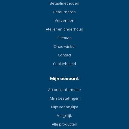
golven wordt getroffen. Klik
Betaalmethoden
hier en lees onze Blog over
Retourneren
de ABC-set!De SP0101
Verzenden
Hyperdry Elite II-snorkel
combineert alle beste
Atelier en onderhoud
eigenschappen van TUSA-
Sitemap
snorkels in één. Met een
droge bovenkant met laag
Onze winkel
profiel en een schuin
Contact
geplaatste
Cookiebeleid
ontluchtingskamer was
droog blijven nog nooit zo
eenvoudig.
Mijn account
Account informatie
Mijn bestellingen
Mijn verlanglijst
Vergelijk
Alle producten