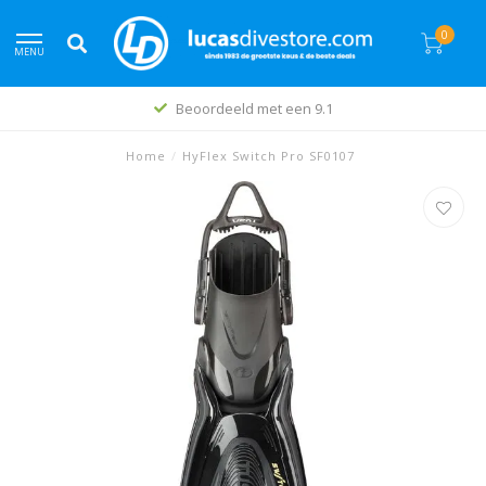
0
MENU
Beoordeeld met een 9.1
Home
/
HyFlex Switch Pro SF0107