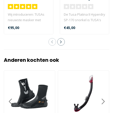
Siliconen
Wij introduceren: TUSAs
De Tusa Platina II Hyperdry
nieuwste masker met
SP-170 snorkel is TUSA's
Freedom Technology:
eerste semi-droge snorkel
€95,00
€45,00
Freedom Elite, M..
m..
Anderen kochten ook