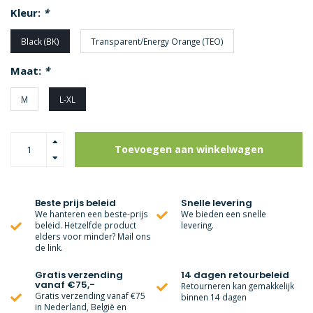
Kleur:
*
Black (BK)
Transparent/Energy Orange (TEO)
Maat:
*
M
L-XL
Toevoegen aan winkelwagen
Beste prijs beleid
Snelle levering
We hanteren een beste-prijs
We bieden een snelle
beleid. Hetzelfde product
levering.
elders voor minder? Mail ons
de link.
Gratis verzending
14 dagen retourbeleid
vanaf €75,-
Retourneren kan gemakkelijk
Gratis verzending vanaf €75
binnen 14 dagen
in Nederland, België en