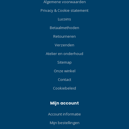
Hoewel de gevaren van UV-
Algemene voorwaarden
licht erkend worden, is er
Privacy & Cookie statement
nog een ander type
Lucoins
gevaarlijk licht:
hoogenergetisch zichtbaar
Betaalmethoden
(HEV) licht. HEV-licht in het
Retourneren
400-420 deel van het
spectrum staat bekend om
Verzenden
het veroorzaken van
Atelier en onderhoud
celdood in het netvlies als
Sitemap
gevolg van sterke
oxidatieve stress. HEV-licht
Onze winkel
is niet alleen aanwezig op
Contact
zonnige dagen, maar ook
Cookiebeleid
op bewolkte dagen. Het is
daarom uiterst belangrijk
om je ogen te beschermen
Mijn account
tegen UV- en HEV-licht in alle
Account informatie
weersomstandigheden
tijdens het duiken. Extra
Mijn bestellingen
kenmerken