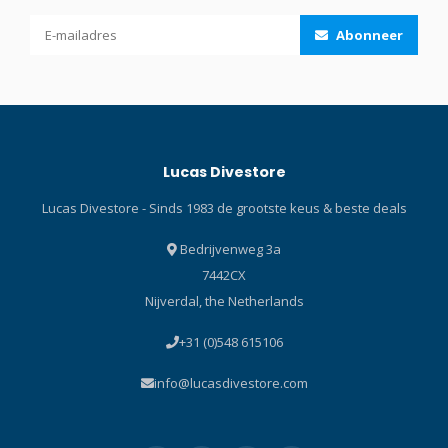
een superieure
snaps met lasergegraveerd
Abonneer
framestructuur te creëren.
logo zijn perfect om
Polyurethaan (PuRiMaX)
materialen aan een harnas
bumperbescherming en
te clippen of om
een kruisbalk metalen
stageflessen vast te zetten.
framestructuur
gecombineerd met de
Lucas Divestore
uitstekende stevigheid van
het polycarbonaat frame,
Lucas Divestore - Sinds 1983 de grootste keus & beste deals
samen geschroefd om een
extreem stevige duikbril te
Bedrijvenweg 3a
creëren. Freedom
7442CX
Technology met Fit
Nijverdal, the Netherlands
IIFreedom Technology is
een reeks technologieën
+31 (0)548 615106
die exclusief zijn ontwikkeld
door TUSA om de pasvorm
info@lucasdivestore.com
en prestaties te verbeteren.
Duikbrillen van het
Freedom-model hebben