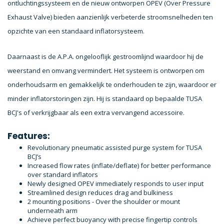
ontluchtingssysteem en de nieuw ontworpen OPEV (Over Pressure
Exhaust Valve) bieden aanzienlijk verbeterde stroomsnelheden ten
opzichte van een standaard inflatorsysteem.
Daarnaast is de A.P.A. ongelooflijk gestroomlijnd waardoor hij de
weerstand en omvang vermindert. Het systeem is ontworpen om
onderhoudsarm en gemakkelijk te onderhouden te zijn, waardoor er
minder inflatorstoringen zijn. Hij is standaard op bepaalde TUSA
BCJ's of verkrijgbaar als een extra vervangend accessoire.
Features:
Revolutionary pneumatic assisted purge system for TUSA
BCJ’s
Increased flow rates (inflate/deflate) for better performance
over standard inflators
Newly designed OPEV immediately responds to user input
Streamlined design reduces drag and bulkiness
2 mounting positions - Over the shoulder or mount
underneath arm
Achieve perfect buoyancy with precise fingertip controls