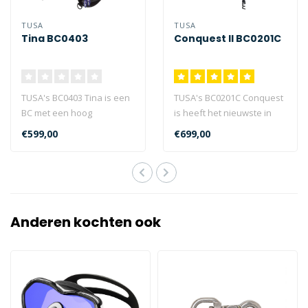
TUSA
TUSA
Tina BC0403
Conquest II BC0201C
TUSA's BC0403 Tina is een
TUSA's BC0201C Conquest
BC met een hoog
is heeft het nieuwste in
uitgesneden taille,
BC-technologie met een
€599,00
€699,00
ontworpen voor vro..
nieuw on..
Anderen kochten ook