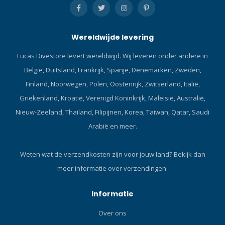
een gekarteld skirt
oppervlak met
verschillende
Wereldwijde levering
siliconendiktes en
stabiliteitsruggen, samen
Lucas Divestore levert wereldwijd. Wij leveren onder andere in
met een eigen skirt
België, Duitsland, Frankrijk, Spanje, Denemarken, Zweden,
oppervlak met lage wrijving
op de aansluitlijn. De
Finland, Noorwegen, Polen, Oostenrijk, Zwitserland, Italië,
nieuwe Fit II-technologie
Griekenland, Kroatië, Verenigd Koninkrijk, Maleisië, Australië,
voegt kracht en stijfheid toe
Nieuw-Zeeland, Thailand, Filipijnen, Korea, Taiwan, Qatar, Saudi
aan de skirt voor gebruik in
Arabië en meer.
ruige omgevingen. UV 420
LensbehandelingUV 420
Lensbehandeling
Weten wat de verzendkosten zijn voor jouw land?
Bekijk dan
beschermt tegen schadelijk
meer informatie over verzendingen.
hoogenergetisch zichtbaar
(HEV) licht en het potentieel
om het netvlies te
Informatie
beschadigen. Ultraviolet
Over ons
(UV) licht is gevaarlijk.