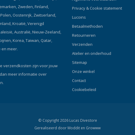
Gemakkelijk toegankelijke vak
emarken, Zweden, Finland,
Privacy & Cookie statement
ritssluiting om extra spullen me
olen, Oostenrijk, Zwitserland,
Lucoins
nemen. Klik hier en lees onze B
enland, Kroatië, Verenigd
onderpakken! De Seac Unifleec
Betaalmethoden
onderpak dat je warm houd tijd
Maleisië, Australië, Nieuw-Zeeland,
Retourneren
duiken.
ipijnen, Korea, Taiwan, Qatar,
Verzenden
ë en meer.
Atelier en onderhoud
Sitemap
e verzendkosten zijn voor jouw
Onze winkel
 dan meer informatie over
Contact
n.
Cookiebeleid
© Copyright 2026 Lucas Divestore
Gerealiseerd door
Moddit en
Growww