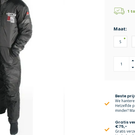
1 t
Maat:
S
Beste prij
We hanteren
Hetzelfde p
minder? Mai
Gratis v
€75,-
Gratis verz