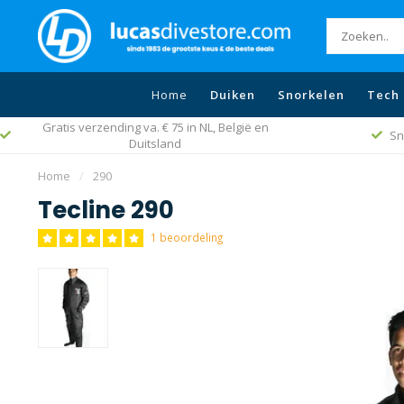
Home
Duiken
Snorkelen
Tech 
Gratis verzending va. € 75 in NL, België en
Sn
Duitsland
Home
/
290
Tecline 290
1 beoordeling