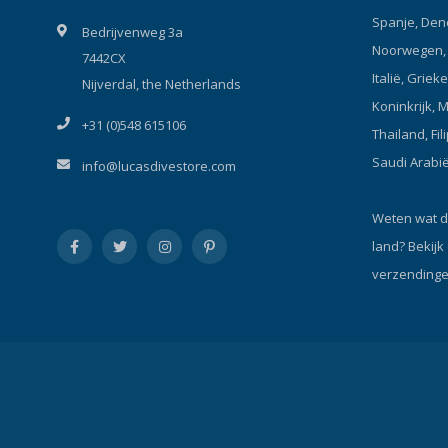
Spanje, Den
Bedrijvenweg 3a
Noorwegen, P
7442CX
Italië, Griek
Nijverdal, the Netherlands
Koninkrijk, 
+31 (0)548 615106
Thailand, Fil
Saudi Arabi
info@lucasdivestore.com
Weten wat d
land?
Bekijk
verzendinge