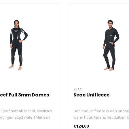
SEAC
eef Full 3mm Dames
Seac Unifleece
Reef natpak is cool, elastisch
De Seac Unifleece is een onder
voor gematigd water! Met een
warm houd tijdens het duiken. D
baar rubber paneel op de borst
heeft een rits aan de voorkant
€124,00