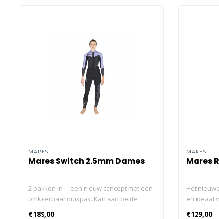
MARES
MARES
Mares Switch 2.5mm Dames
Mares R
2 pakken in 1: een nieuw concept met een
Het nieuwe 
omkeerbaar duikpak. Kan aan beide
en ideaal 
kanten worden gedragen: kies uit een
zacht, rek
€189,00
€129,00