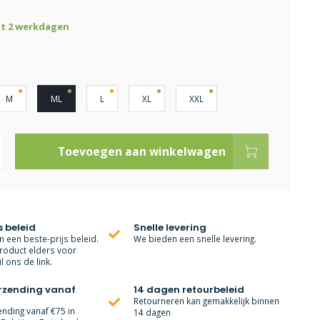
ot 2 werkdagen
M
ML
L
XL
XXL
Toevoegen aan winkelwagen
s beleid
Snelle levering
 een beste-prijs beleid.
We bieden een snelle levering.
roduct elders voor
l ons de link.
erzending vanaf
14 dagen retourbeleid
Retourneren kan gemakkelijk binnen
ending vanaf €75 in
14 dagen