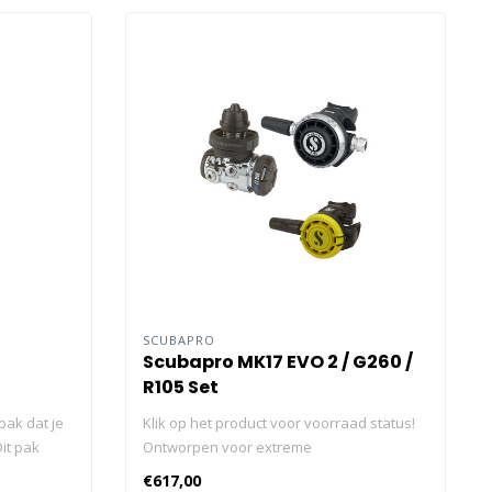
SCUBAPRO
Scubapro MK17 EVO 2 / G260 /
R105 Set
pak dat je
Klik op het product voor voorraad status!
it pak
Ontworpen voor extreme
, zakken
omstandigheden, biedt de MK17 EVO 2 /
€617,00