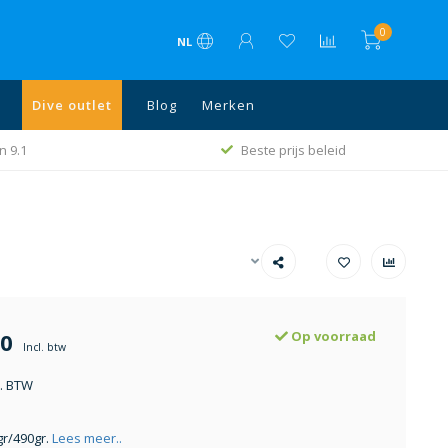
0
NL
Dive outlet
Blog
Merken
n 9.1
Beste prijs beleid
00
Op voorraad
Incl. btw
l. BTW
gr/490gr.
Lees meer..