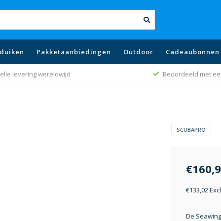
duiken
Pakketaanbiedingen
Outdoor
Cadeaubonnen
eoordeeld met een 9.1
Beste prijs bele
SCUBAPRO
€160,
€133,02 Exc
De Seawing