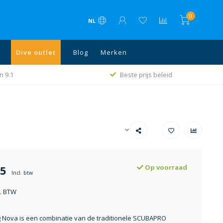
0
NL
Dive outlet
Blog
Merken
Gratis verzending va. € 75 in NL, België en
id
Duitsland
95
Op voorraad
Incl. btw
l. BTW
 Nova is een combinatie van de traditionele SCUBAPRO