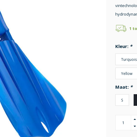
vintechnolo
hydrodynam
1 t
Kleur:
*
Turquois
Yellow
Maat:
*
S