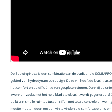
De Seawing Nova is een combinatie van de traditionele SCUBAPRO v
gebied van hydrodynamisch design. Deze vin heeft de kracht, acc
het comfort en de efficiëntie van gespleten vinnen. Dankzij de un
zwenken, zodat met het hele blad stuwkracht wordt gegenereerd. Z
duikt u in smalle ruimtes tussen riffen met totale controle en weini
moeite moeten doen om een vin te vinden die comfortabeler is om