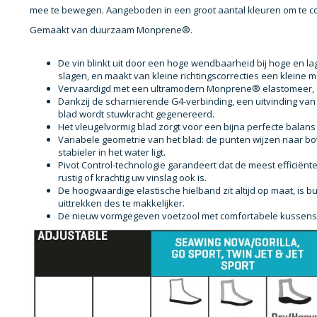
mee te bewegen. Aangeboden in een groot aantal kleuren om te co
Gemaakt van duurzaam Monprene®.
De vin blinkt uit door een hoge wendbaarheid bij hoge en l
slagen, en maakt van kleine richtingscorrecties een kleine m
Vervaardigd met een ultramodern Monprene® elastomeer, d
Dankzij de scharnierende G4-verbinding, een uitvinding va
blad wordt stuwkracht gegenereerd.
Het vleugelvormig blad zorgt voor een bijna perfecte balans t
Variabele geometrie van het blad: de punten wijzen naar bo
stabieler in het water ligt.
Pivot Control-technologie garandeert dat de meest efficië
rustig of krachtig uw vinslag ook is.
De hoogwaardige elastische hielband zit altijd op maat, is b
uittrekken des te makkelijker.
De nieuw vormgegeven voetzool met comfortabele kussens z