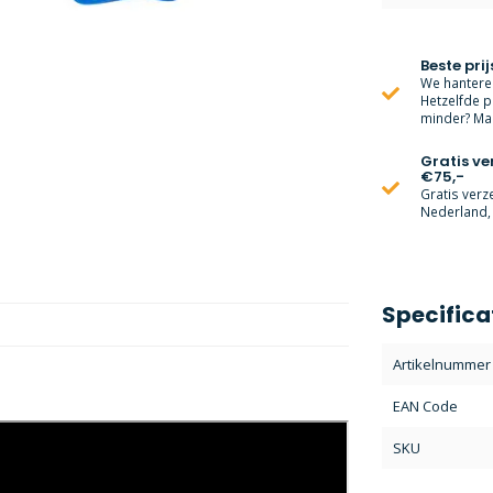
Beste prij
We hanteren
Hetzelfde p
minder? Mai
Gratis v
€75,-
Gratis verz
Nederland, 
Specifica
Artikelnummer
EAN Code
SKU