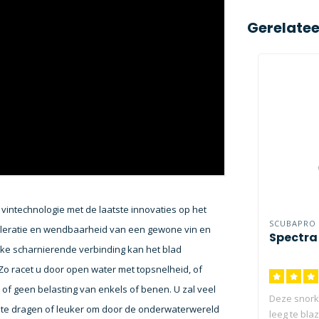
Gerelate
intechnologie met de laatste innovaties op het
SCUBAPRO
eleratie en wendbaarheid van een gewone vin en
Spectra
ieke scharnierende verbinding kan het blad
o racet u door open water met topsnelheid, of
g of geen belasting van enkels of benen. U zal veel
Deze snorke
 te dragen of leuker om door de onderwaterwereld
leeg te bla