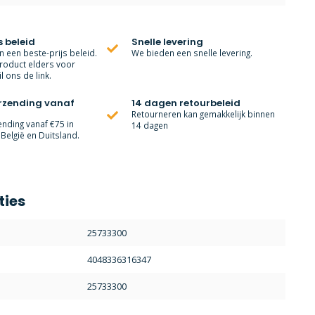
s beleid
Snelle levering
 een beste-prijs beleid.
We bieden een snelle levering.
roduct elders voor
l ons de link.
erzending vanaf
14 dagen retourbeleid
Retourneren kan gemakkelijk binnen
ending vanaf €75 in
14 dagen
België en Duitsland.
ties
25733300
4048336316347
25733300