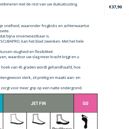
mbineren met de rest van uw duikuitrusting.
ademend...
€37,90
age snelheid, waaronder frogkicks en achterwaartse
oeite.
at bijna onverwoestbaar is.
n SCUBAPRO, kan het blad zwenken. Met het hele
ussen stugheid en flexibiliteit.
ven, waardoor uw slag meer kracht krijgt en u
nte hoek van 45 graden wordt gehandhaafd, hoe
uitengewoon sterk, zit prettig en maakt aan- en
orgt voor meer grip op een natte ondergrond.