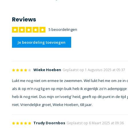
Reviews
5 beoordelingen
Je beoordeling toevoegen
Wieke Hoeben
Geplaatst op 1 Augustus 2025 at 05:37
Lukt me nog niet om ermee te zwemmen. Wel lukt het me om ze in de 
als ik op m'n rug lig en op mijn buik heb ik eigenlijk zo'n adempijp
heb ik nog niet. Dus mijn on'voetig' heid, geeft op dit punt in de t
niet. Vriendelijke groet, Wieke Hoeben, 68 jaar.
Trudy Doornbos
Geplaatst op 6 Maart 2025 at 09:36