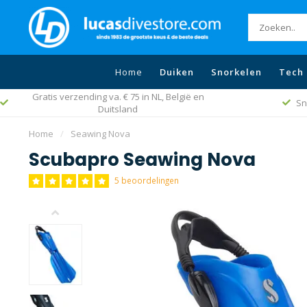
Home
Duiken
Snorkelen
Tech 
Snelle levering wereldwijd
B
Home
/
Seawing Nova
Scubapro Seawing Nova
5 beoordelingen