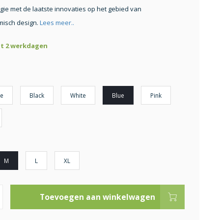
gie met de laatste innovaties op het gebied van
isch design.
Lees meer..
ot 2 werkdagen
e
Black
White
Blue
Pink
M
L
XL
Toevoegen aan winkelwagen