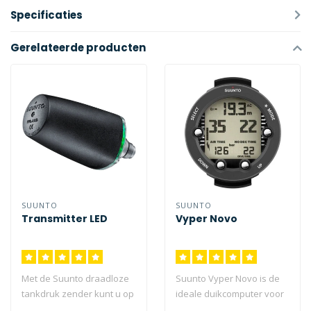
Specificaties
Gerelateerde producten
SUUNTO
SUUNTO
Transmitter LED
Vyper Novo
Met de Suunto draadloze
Suunto Vyper Novo is de
tankdruk zender kunt u op
ideale duikcomputer voor
hetzelfde moment
de beginnende en ervaren