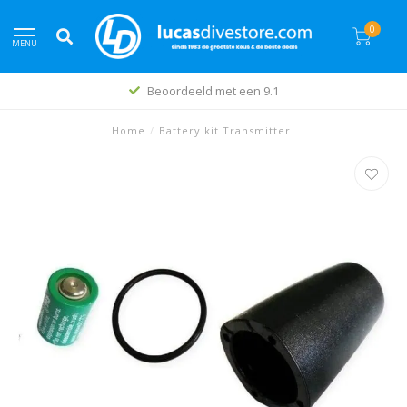
0
MENU
Beoordeeld met een 9.1
Home
/
Battery kit Transmitter