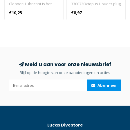
Cleaner+Lubricant is het
330072Octopus Houder plug
ultieme ritsonderhoud voor
330072
€10,25
€8,97
plastic, nylon en metalen
ritssluitingen. Dankzij de
unieke borsteltop kan de
reiniger tussen de tanden
worden aangebracht voor
het verwijderen van
schadelijk vuil, zand en
zoutresidu's die de
Meld u aan voor onze nieuwsbrief
ritssluiting kunnen
Blijf op de hoogte van onze aanbiedingen en acties
verstoppen.Gear Aid Zipper
Cleaner+Lubricant is het
Abonneer
ultieme ritsonderhoud voor
plastic, nylon en metalen
ritssluitingen.
Lucas Divestore