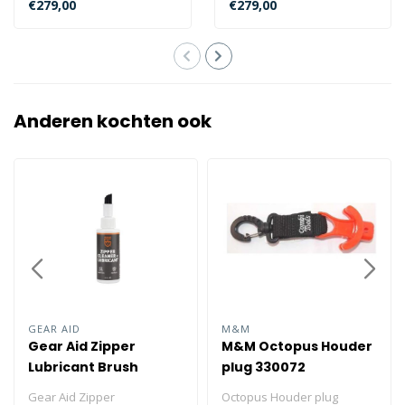
€279,00
€279,00
flesdruk en l..
duiker..
Anderen kochten ook
GEAR AID
M&M
Gear Aid Zipper
M&M Octopus Houder
Lubricant Brush
plug 330072
Applicator 60ml
Gear Aid Zipper
Octopus Houder plug