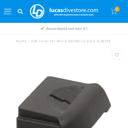
0
MENU
Beoordeeld met een 9.1
Home
/
USB cover for Micro HD/HD+/2.0/3.0 SL50109