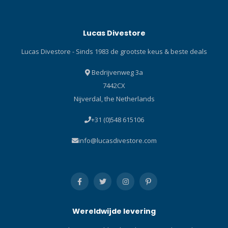
quality testing centre.The
technology of each and
Lucas Divestore
every P-filter cartridge is
perfectly matched to the
Lucas Divestore - Sinds 1983 de grootste keus & beste deals
corresponding BAUER P-
filter system.
Bedrijvenweg 3a
7442CX
Nijverdal, the Netherlands
+31 (0)548 615106
info@lucasdivestore.com
Wereldwijde levering