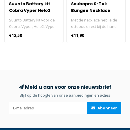
Suunto Battery kit
Scubapro S-Tek
Cobra Vyper Helo2
Bungee Necklace
Vyper Air Zoop
voor Ademautomaat
Suunto Battery kit voor de
Met de necklace heb je de
Cobra, Vyper, Helo2, Vyper
octopus direct bij de hand
Air en Zoop.Suunto Battery
als je hem nodig hebt. Hij is
€12,50
€11,90
kit voor de Cobra, Vyper,
gemaakt van flexibel
Helo2, Vyper Air en Zoop.
kwaliteitselastiek en past
onder de mondstukclip van
elke tweede trap. Een must-
have voor elke technische
duiker. Met de necklace heb
je de octopus direct bij de
hand als je hem nodig hebt.
Meld u aan voor onze nieuwsbrief
Blijf op de hoogte van onze aanbiedingen en acties
Abonneer