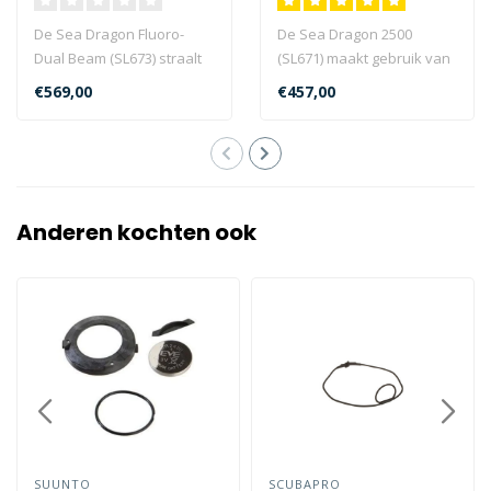
De Sea Dragon Fluoro-
De Sea Dragon 2500
Dual Beam (SL673) straalt
(SL671) maakt gebruik van
krachtig blauw licht uit en
flatpanel COB LED-
€569,00
€457,00
heeft..
technologie om na..
Anderen kochten ook
SUUNTO
SCUBAPRO