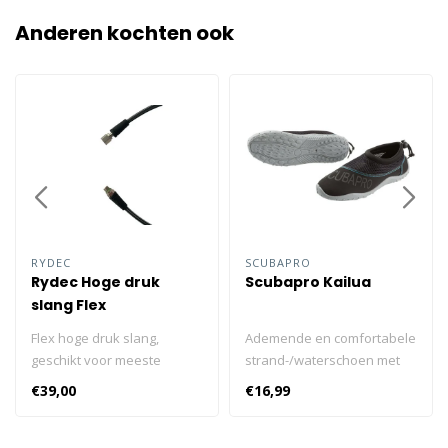
Anderen kochten ook
RYDEC
SCUBAPRO
Rydec Hoge druk
Scubapro Kailua
slang Flex
Flex hoge druk slang,
Ademende en comfortabele
geschikt voor meeste
strand-/waterschoen met
merken
lichte antislipzool en
€39,00
€16,99
manometers/consoles.
verstelbaar vetersysteem.
Verkrijgbaar in zeven
Ademende en comfortabele