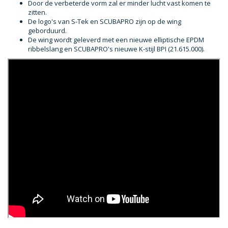
Door de verbeterde vorm zal er minder lucht vast komen te
zitten.
De logo's van S-Tek en SCUBAPRO zijn op de wing
geborduurd.
De wing wordt geleverd met een nieuwe elliptische EPDM
ribbelslang en SCUBAPRO's nieuwe K-stijl BPI (21.615.000).