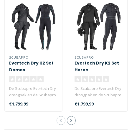
SCUBAPRO
SCUBAPRO
Evertech Dry K2 Set
Evertech Dry K2 Set
Dames
Heren
De Scubapro Evertech Dry
De Scubapro Evertech Dry
droogpak en de Scubapro
droogpak en de Scubapro
K2 Extreme onderpak zijn
K2 Extreme onderpak zijn
€1.799,99
€1.799,99
gecomb..
gecomb..