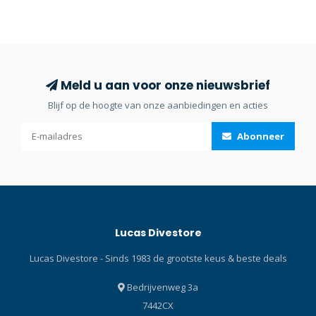
lengtes.Flex hoge druk
strand-/waterschoen met
slang, geschikt voor meeste
lichte antislipzool en
merken
verstelbaar vetersysteem.
manometers/consoles.
Verkrijgbaar in zeven
lengtes.
Meld u aan voor onze nieuwsbrief
Blijf op de hoogte van onze aanbiedingen en acties
Abonneer
Lucas Divestore
Lucas Divestore - Sinds 1983 de grootste keus & beste deals
Bedrijvenweg 3a
7442CX