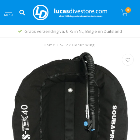
0
MENU
Gratis verzending va. € 75 in NL, België en Duitsland
Home
/
S-Tek Donut Wing