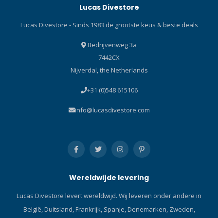
Lucas Divestore
speelgoed,
musketonhaak van een
waterproefkleding of
hoge kwaliteit RVS 316 voor
Lucas Divestore - Sinds 1983 de grootste keus & beste deals
zwembaden
het vastzetten van kleine
afdekovertrekken ect.
uitrustingsdelen.
Bedrijvenweg 3a
Aquasure kan ook
7442CX
preventief worden
Nijverdal, the Netherlands
toegepast op hoge slijtage
gebieden zoals de
+31 (0)548 615106
neopreen knie- en elleboog
secties om slijtage te
info@lucasdivestore.com
voorkomen. Aquasure
hecht gedurende de nacht
of binnen 2-4 uur in
combinatie met de Gear Aid
Cotol-240 plus
accelerator.Flexibele
Wereldwijde levering
reparatielijm voor nat- en
droogpakken, kites en
Lucas Divestore levert wereldwijd. Wij leveren onder andere in
opblaasbare artikelen.
België, Duitsland, Frankrijk, Spanje, Denemarken, Zweden,