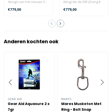
design van het nieuwe S-
Wing) die de DIR (Doing It
Tek Pro systeem zijn de
Right) benadering van
€779,00
€779,00
aller-best..
gestroo..
Anderen kochten ook
GEAR AID
MARES
Gear Aid Aquasure 2 x
Mares Musketon Met
7gr
Ring - Bolt Snap