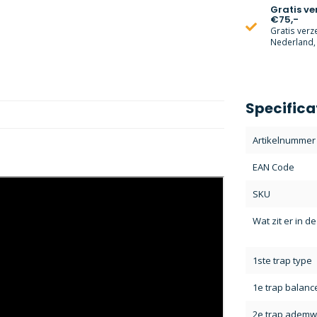
Gratis v
€75,-
Gratis verz
Nederland, 
Specifica
Artikelnummer
EAN Code
SKU
Wat zit er in d
1ste trap type
1e trap balanc
2e trap ademw