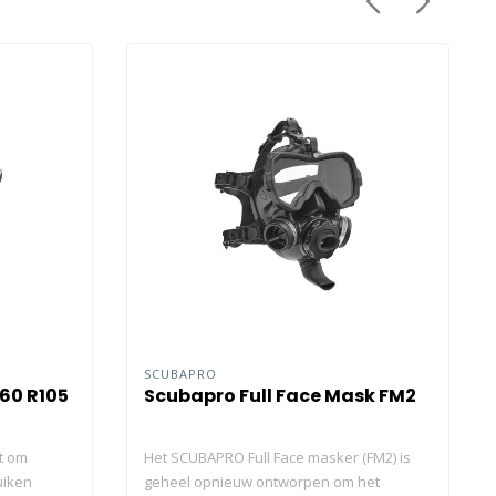
SCUBAPRO
60 R105
Scubapro Full Face Mask FM2
kt om
Het SCUBAPRO Full Face masker (FM2) is
uiken
geheel opnieuw ontworpen om het