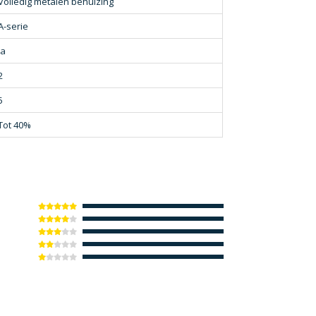
Volledig metalen behuizing
A-serie
Ja
2
5
Tot 40%