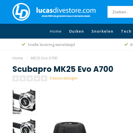
Home
Duiken
Snorkelen
Tech 
Snelle levering wereldwijd
B
Home
/
MK25 Evo A700
Scubapro MK25 Evo A700
0 beoordelingen