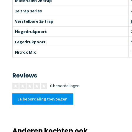
Materialen 2e trap
2e trap series
Verstelbare 2e trap
Hogedrukpoort
Lagedrukpoort
Nitrox Mix
Reviews
0 beoordelingen
Je beoordeling toevoegen
Anderen kochten ook