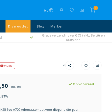
0
NL
Dive outlet
Blog
Merken
Gratis verzending va. € 75 in NL, België en
id
Duitsland
VIDEO
,50
Op voorraad
Incl. btw
l. BTW
K25 Evo A700 Ademautomaat voor diegene die geen