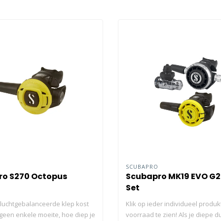
O
SCUBAPRO
ro S270 Octopus
Scubapro MK19 EVO G2
Set
 luchtgebalanceerde klep kost
Klik op ieder individueel produ
een enkele moeite, hoe diep je
voorraad te zien! Als je diepe d