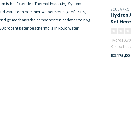
n is het Extended Thermal Insulating System
SCUBAPRO
ud water een heel nieuwe betekenis geeft. XTIS,
Hydros 
inwendige mechanische componenten zodat deze nog
Set Her
0 procent beter beschermd is in koud water.
Hydros A70
Klik op het
voorraad st
€2.175,00