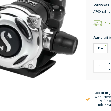
genoegen n
A700 zal he
1 t
Aansluiti
Din
Beste prij
We hanteren
Hetzelfde p
minder? Mai