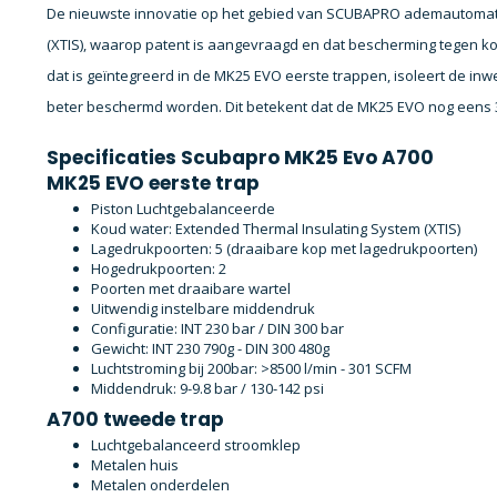
De nieuwste innovatie op het gebied van SCUBAPRO ademautomate
(XTIS), waarop patent is aangevraagd en dat bescherming tegen ko
dat is geïntegreerd in de MK25 EVO eerste trappen, isoleert de 
beter beschermd worden. Dit betekent dat de MK25 EVO nog eens 3
Specificaties Scubapro MK25 Evo A700
MK25 EVO eerste trap
Piston Luchtgebalanceerde
Koud water: Extended Thermal Insulating System (XTIS)
Lagedrukpoorten: 5 (draaibare kop met lagedrukpoorten)
Hogedrukpoorten: 2
Poorten met draaibare wartel
Uitwendig instelbare middendruk
Configuratie: INT 230 bar / DIN 300 bar
Gewicht: INT 230 790g - DIN 300 480g
Luchtstroming bij 200bar: >8500 l/min - 301 SCFM
Middendruk: 9-9.8 bar / 130-142 psi
A700 tweede trap
Luchtgebalanceerd stroomklep
Metalen huis
Metalen onderdelen