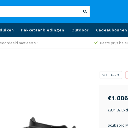
duiken
Pakketaanbiedingen
Outdoor
Cadeaubonnen
eoordeeld met een 9.1
Beste prijs bele
SCUBAPRO
€1.006
€831,82 Exc
Scubapro M