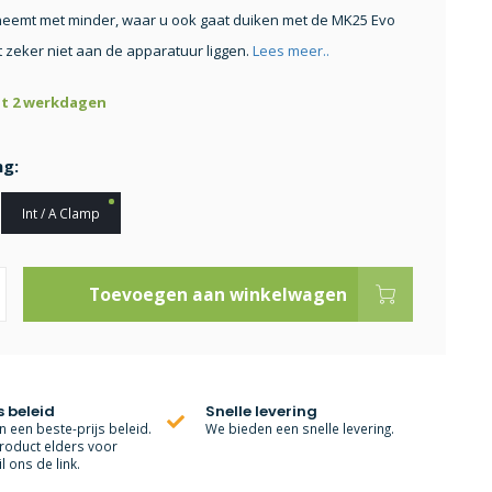
eemt met minder, waar u ook gaat duiken met de MK25 Evo
t zeker niet aan de apparatuur liggen.
Lees meer..
ot 2 werkdagen
ng:
Int / A Clamp
Toevoegen aan winkelwagen
s beleid
Snelle levering
 een beste-prijs beleid.
We bieden een snelle levering.
roduct elders voor
l ons de link.