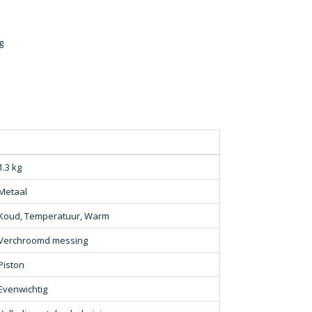
g
1.3 kg
Metaal
Koud, Temperatuur, Warm
Verchroomd messing
Piston
Evenwichtig