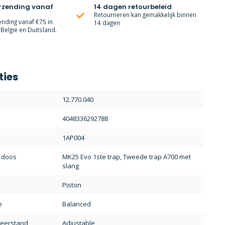
erzending vanaf
14 dagen retourbeleid
Retourneren kan gemakkelijk binnen
ending vanaf €75 in
14 dagen
België en Duitsland.
ties
12.770.040
4048336292788
1AP004
e doos
MK25 Evo 1ste trap, Tweede trap A700 met
slang
Piston
e
Balanced
eerstand
Adjustable