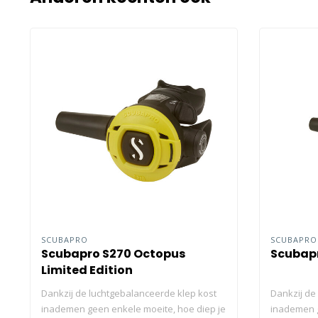
SCUBAPRO
SCUBAPR
Scubapro S270 Octopus
Scubap
Limited Edition
Dankzij de luchtgebalanceerde klep kost
Dankzij de
inademen geen enkele moeite, hoe diep je
inademen g