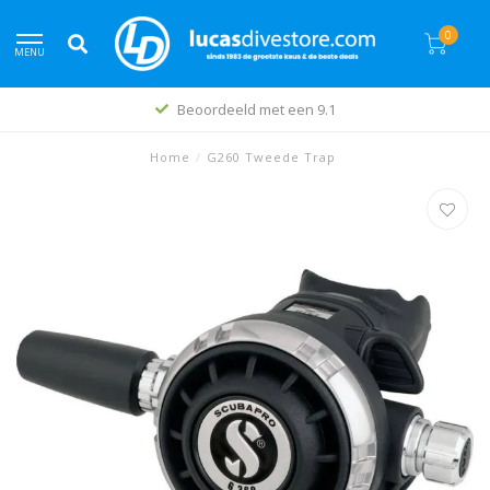
0
MENU
Beoordeeld met een 9.1
Home
/
G260 Tweede Trap