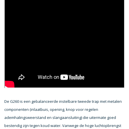
De G260 is een gebalanceerde instelbare tweede trap met metalen
componenten (inlaatbuis, opening, knop voor regelen
ademhalingsweerstand en slangaansluiting) die uitermate goed
bestendig zijn tegen koud water. Vanwege de hoge luchtopbrengst