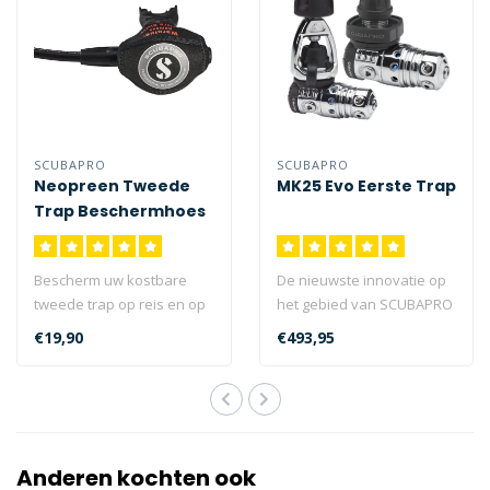
SCUBAPRO
SCUBAPRO
Neopreen Tweede
MK25 Evo Eerste Trap
Trap Beschermhoes
Bescherm uw kostbare
De nieuwste innovatie op
tweede trap op reis en op
het gebied van SCUBAPRO
de boot tegen stoten en
ademautomaten is het
€19,90
€493,95
krassen m..
Extended T..
Anderen kochten ook