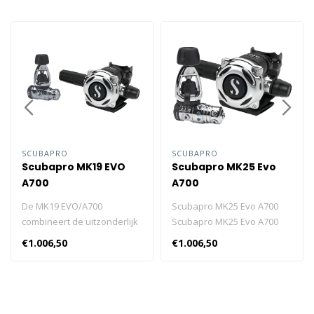
SCUBAPRO
SCUBAPRO
Scubapro MK19 EVO
Scubapro MK25 Evo
A700
A700
De MK19 EVO/A700
Scubapro MK25 Evo A700
combineert de uitzonderlijk
Scubapro MK25 Evo A700
goed ademende A700 met
Ademautomaat voor
€1.006,50
€1.006,50
de volledig afgedichte
diegene die geen genoegen
eerste trap MK19 EVO, die
neemt met minder, waar u
buitengewoon bestendig is
ook gaat duiken met de
tegen bevriezing en
MK25 Evo A700 zal het zeker