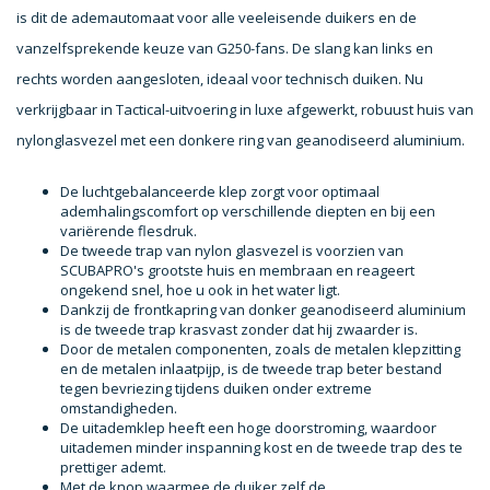
is dit de ademautomaat voor alle veeleisende duikers en de
vanzelfsprekende keuze van G250-fans. De slang kan links en
rechts worden aangesloten, ideaal voor technisch duiken. Nu
verkrijgbaar in Tactical-uitvoering in luxe afgewerkt, robuust huis van
nylonglasvezel met een donkere ring van geanodiseerd aluminium.
De luchtgebalanceerde klep zorgt voor optimaal
ademhalingscomfort op verschillende diepten en bij een
variërende flesdruk.
De tweede trap van nylon glasvezel is voorzien van
SCUBAPRO's grootste huis en membraan en reageert
ongekend snel, hoe u ook in het water ligt.
Dankzij de frontkapring van donker geanodiseerd aluminium
is de tweede trap krasvast zonder dat hij zwaarder is.
Door de metalen componenten, zoals de metalen klepzitting
en de metalen inlaatpijp, is de tweede trap beter bestand
tegen bevriezing tijdens duiken onder extreme
omstandigheden.
De uitademklep heeft een hoge doorstroming, waardoor
uitademen minder inspanning kost en de tweede trap des te
prettiger ademt.
Met de knop waarmee de duiker zelf de