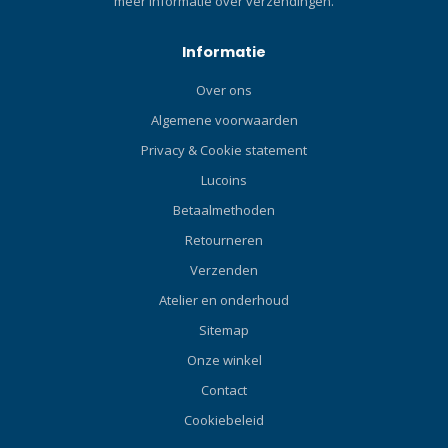
meer informatie over verzendingen.
betrouwbaar is. Dankzij de
worden. Dit betekent dat de
twee hogedrukpoorten
MK25 EVO nog eens 30
tegenover elkaar kan de
procent beter beschermd is
Informatie
eerste trap rechtop of
in koud water. Specificaties
Over ons
ondersteboven worden
Scubapro MK25 Evo A700
gebruikt en kan een extra
MK25 EVO eerste trap
Algemene voorwaarden
slang/zender worden
Piston Luchtgebalanceerde
Privacy & Cookie statement
aangesloten. De draaibare
Koud water: Extended
Lucoins
kop is voorzien van vier
Thermal Insulating System
High Flow-lagedrukpoorten
(XTIS) Lagedrukpoorten: 5
Betaalmethoden
en een axiale Super High
(draaibare kop met
Retourneren
Flow-lagedrukpoort zodat je
lagedrukpoorten)
de slangen naar wens kunt
Verzenden
Hogedrukpoorten: 2
aansluiten. Compact, licht
Poorten met draaibare
Atelier en onderhoud
en voortreffelijk ademend -
wartel Uitwendig instelbare
Sitemap
deze eerste trap zet de
middendruk Configuratie:
ademautomatentraditie van
INT 230 bar / DIN 300 bar
Onze winkel
SCUBAPRO voort. Eerste
Gewicht: INT 230 790g - DIN
Contact
trap ideaal voor
300 480g Luchtstroming bij
Cookiebeleid
recreatieve, technische,
200bar: >8500 l/min - 301
beroeps- en militaire
SCFM Middendruk: 9-9.8 bar