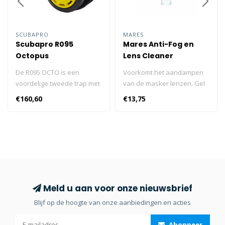
SCUBAPRO
MARES
Scubapro R095
Mares Anti-Fog en
Octopus
Lens Cleaner
De R095 OCTO is een
Voorkomt het aandampen
voordelige tweede trap met
van de masker lenzen. Gel
klassieke downstreamklep,
om te voorkomen dat de
€160,60
€13,75
hetgeen staat voor
maskerlenzen aandampen
veiligheid en
Sluiting met borstel
betrouwbaarheid. De R095
Gemaakt in
OCTO is ontworpen voor
overeenstemming met de
extreem gebuiksgemak in
nieuwste regelgeving 60ml
noodgevallen en is vooraf
Mares Anticondensmiddel
ingesteld op het optimale
en glasreiniger.
inademingsvolume voor
Meld u aan voor onze nieuwsbrief
een veilig en probleemloos
Blijf op de hoogte van onze aanbiedingen en acties
gebruik. U hoeft zich geen
zorgen te maken over
Abonneer