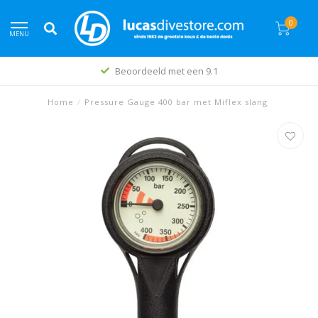
0
MENU
Beoordeeld met een 9.1
Home
/
Pressure Gauge 400 bar met Miflex slang