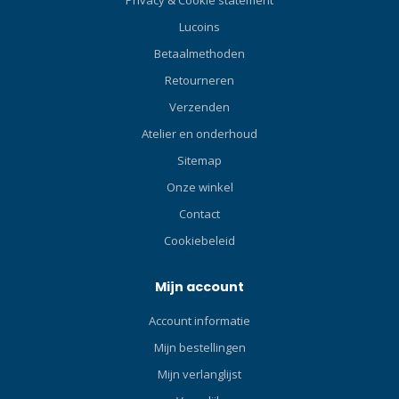
meter. Specificaties
Lucoins
Artikelgewicht (M) 0.4 kg
Activiteit Recreatief,
Betaalmethoden
Technisch 2e trap ontwerp
Retourneren
Ongebalanceerd
Verstelbare 2e trap Nee
Verzenden
Lengte slang (m) 99 cm UPC
Atelier en onderhoud
4048336292993 De R095
Sitemap
OCTO is een voordelige
tweede trap met klassieke
Onze winkel
downstreamklep, hetgeen
Contact
staat voor veiligheid en
Cookiebeleid
betrouwbaarheid.
Mijn account
Account informatie
Mijn bestellingen
Mijn verlanglijst