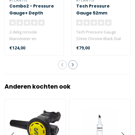
ATLANTIS
ATLANTIS
Combo2 - Pressure
Tech Pressure
Gauge+ Depth
Gauge 52mm
Gauge with Miflex
Chrome Black Dial
slang
400 bar
2-delig console:
Tech Pressure Gauge
Manometer en
52mm Chrome Black Dial
dieptemeter in-line met
400 bar
€124,00
€79,00
miflex slang...
Anderen kochten ook