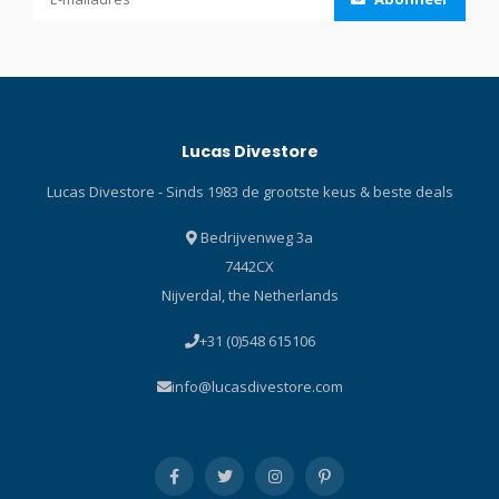
knopjes en hendeltjes,
steek het gewoon in uw
mond en adem. De R095
OCTO wordt geleverd met
een opvallende gele
waterloosknop en gele
Lucas Divestore
slang van 1 meter, zodat
lucht eenvoudig kan
Lucas Divestore - Sinds 1983 de grootste keus & beste deals
worden gedeeld met een
buddy in nood. De
Bedrijvenweg 3a
veelzijdige tweede trap kan
7442CX
ook worden gebruikt met
Nijverdal, the Netherlands
decoflessen, die dankzij de
slang die aan beide kanten
+31 (0)548 615106
kan worden aangesloten.
Tweede trap Klassiek
info@lucasdivestore.com
ontwerp van de
downstreamklep voor
optimale
ademhalingsprestaties. De
metalen klepbehuizing is