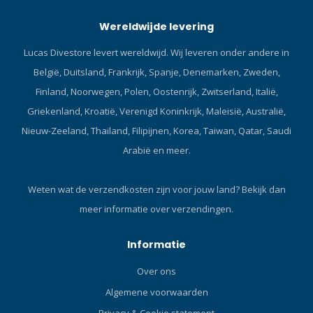
erg stevig, zodat de
Wereldwijde levering
algemene betrouwbaarheid
toeneemt. Vooraf
Lucas Divestore levert wereldwijd. Wij leveren onder andere in
ingestelde inademing en
België, Duitsland, Frankrijk, Spanje, Denemarken, Zweden,
VIVA (Venturi-Initiated
Vacuum Assist) zorgen voor
Finland, Noorwegen, Polen, Oostenrijk, Zwitserland, Italië,
een vlotte luchttoevoer.
Griekenland, Kroatië, Verenigd Koninkrijk, Maleisië, Australië,
Omdat de slang zowel links
Nieuw-Zeeland, Thailand, Filipijnen, Korea, Taiwan, Qatar, Saudi
als rechts kan worden
Arabië en meer.
aangesloten, kan het
eenvoudig worden gebruikt
bij sidemount-, pony- en
Weten wat de verzendkosten zijn voor jouw land?
Bekijk dan
decoflessen. Het uitermate
meer informatie over verzendingen.
prettige, orthodontisch
gevormde mondstuk ligt
goed in de mond en
Informatie
belemmert de luchtstroming
Over ons
niet. Bevat een gele
waterloosknop en
Algemene voorwaarden
opvallende gele slang van 1
Privacy & Cookie statement