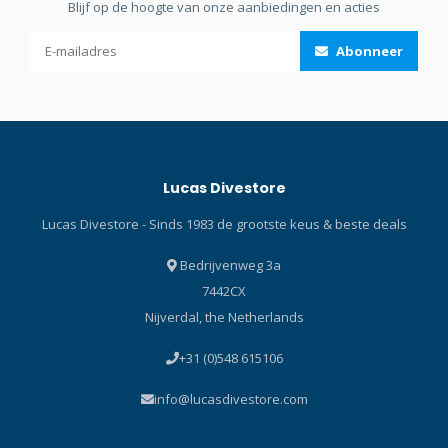
Blijf op de hoogte van onze aanbiedingen en acties
houden. De vinnen kunnen
apart worden opgehangen.
Abonneer
Lucas Divestore
Lucas Divestore - Sinds 1983 de grootste keus & beste deals
Bedrijvenweg 3a
7442CX
Nijverdal, the Netherlands
+31 (0)548 615106
info@lucasdivestore.com