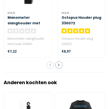
M&M
M&M
Manometer
Octopus Houder plug
slanghouder met
330072
haak 330041
Manometer slanghouder
Octopus Houder plug
met haak 330041
330072
€7,22
€8,97
Anderen kochten ook