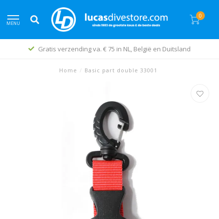
0
MENU
Gratis verzending va. € 75 in NL, België en Duitsland
Home
/
Basic part double 33001