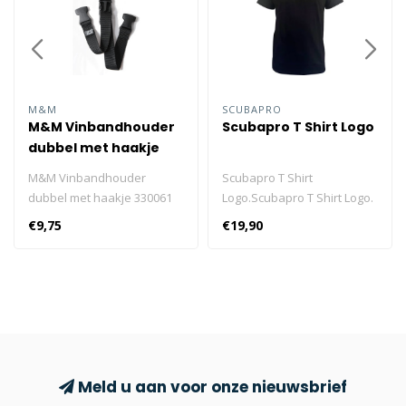
M&M
SCUBAPRO
M&M Vinbandhouder
Scubapro T Shirt Logo
dubbel met haakje
330061
M&M Vinbandhouder
Scubapro T Shirt
dubbel met haakje 330061
Logo.Scubapro T Shirt Logo.
Hang je vinnen aan je jacket
€9,75
€19,90
met deze vinbandhouder
om je handen vrij te
houden. De vinnen kunnen
apart worden opgehangen.
M&M Vinbandhouder
dubbel met haakje 330061.
Hang je vinnen aan je jacket
met deze vinbandhouder
Meld u aan voor onze nieuwsbrief
om je handen vrij te