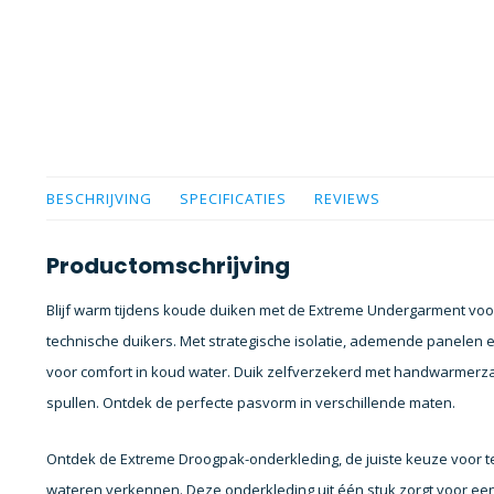
BESCHRIJVING
SPECIFICATIES
REVIEWS
Productomschrijving
Blijf warm tijdens koude duiken met de Extreme Undergarment v
technische duikers. Met strategische isolatie, ademende panelen e
voor comfort in koud water. Duik zelfverzekerd met handwarmerza
spullen. Ontdek de perfecte pasvorm in verschillende maten.
Ontdek de Extreme Droogpak-onderkleding, de juiste keuze voor t
wateren verkennen. Deze onderkleding uit één stuk zorgt voor een 