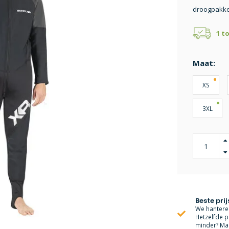
droogpakke
1 t
Maat:
XS
3XL
Beste prij
We hanteren
Hetzelfde p
minder? Mai