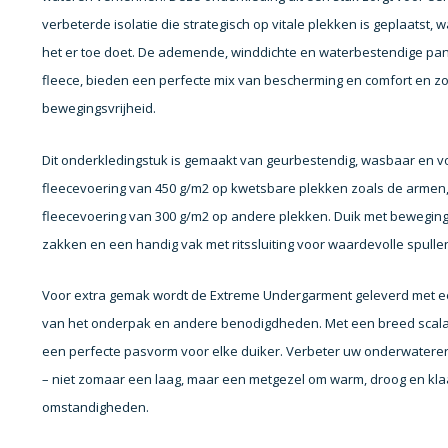
verbeterde isolatie die strategisch op vitale plekken is geplaats
het er toe doet. De ademende, winddichte en waterbestendige pa
fleece, bieden een perfecte mix van bescherming en comfort en zor
bewegingsvrijheid.
Dit onderkledingstuk is gemaakt van geurbestendig, wasbaar en v
fleecevoering van 450 g/m2 op kwetsbare plekken zoals de armen,
fleecevoering van 300 g/m2 op andere plekken. Duik met bewegin
zakken en een handig vak met ritssluiting voor waardevolle spulle
Voor extra gemak wordt de Extreme Undergarment geleverd met een
van het onderpak en andere benodigdheden. Met een breed scala
een perfecte pasvorm voor elke duiker. Verbeter uw onderwatere
– niet zomaar een laag, maar een metgezel om warm, droog en klaar
omstandigheden.