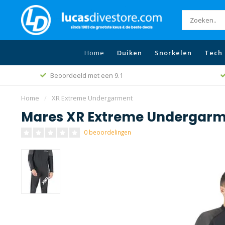
Home
Duiken
Snorkelen
Tech 
Beoordeeld met een 9.1
Home
/
XR Extreme Undergarment
Mares XR Extreme Undergar
0 beoordelingen