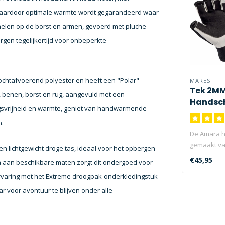
t, waardoor optimale warmte wordt gegarandeerd waar
nelen op de borst en armen, gevoerd met pluche
gen tegelijkertijd voor onbeperkte
ochtafvoerend polyester en heeft een "Polar"
MARES
Tek 2MM
 benen, borst en rug, aangevuld met een
Handsc
gsvrijheid en warmte, geniet van handwarmende
n.
De Amara h
gemaakt va
 lichtgewicht droge tas, ideaal voor het opbergen
neopreen me
€45,95
 aan beschikbare maten zorgt dit ondergoed voor
rvaring met het Extreme droogpak-onderkledingstuk
 voor avontuur te blijven onder alle