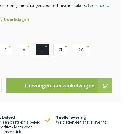
n – een game-changer voor technische duikers.
Lees meer..
ot 2 werkdagen
S
M
L
XL
2XL
Toevoegen aan winkelwagen
s beleid
Snelle levering
 een beste-prijs beleid.
We bieden een snelle levering.
roduct elders voor
l ons de link.