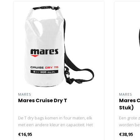
MARES
MARES
Mares Cruise Dry T
Mares C
Stuk)
De T dry bags komen in four maten, elk
Een grote 
met een andere kleur en capaciteit. Het
worden bev
sluitsysteem is zeer eenvoudig en snel:
spullen ti
€16,95
€38,95
gewoon oprollen aan de bovenkant van
nemen. 1200