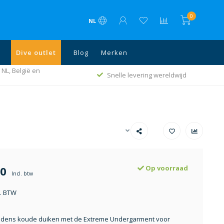
0
NL
Dive outlet
Blog
Merken
 NL, België en
Snelle levering wereldwijd
00
Op voorraad
Incl. btw
l. BTW
tijdens koude duiken met de Extreme Undergarment voor