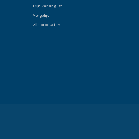
k dat het
slang op zijn plaats te houden.
Mijn verlanglijst
eenvoudig
Vergelijk
n je aan
ademen
Alle producten
illen, en je
derdompelen
weede trap
ep onder de
nder
k van het
klep ook
 te
t een
n metalen
d om
 en
 De zachte
le zachte
 en zich