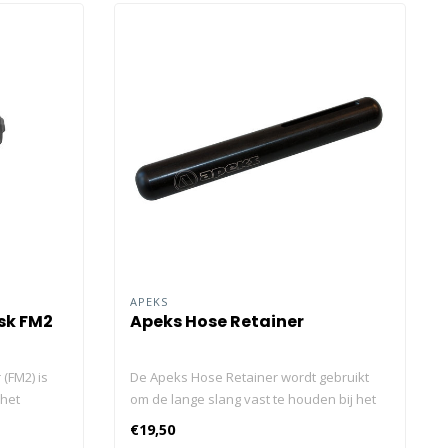
APEKS
sk FM2
Apeks Hose Retainer
(FM2) is
De Apeks Hose Retainer wordt gebruikt
het
om de lange slang vast te houden bij het
ionaliteit
duiken in een configuratie met een lange
€19,50
koud water,
slang, zonder dat een buslamp nodig is