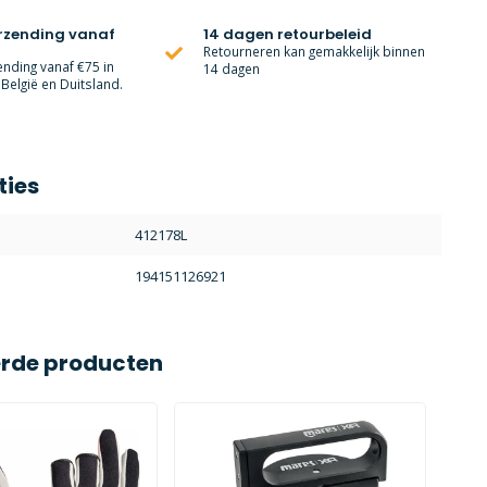
erzending vanaf
14 dagen retourbeleid
Retourneren kan gemakkelijk binnen
ending vanaf €75 in
14 dagen
België en Duitsland.
ties
412178L
194151126921
erde producten