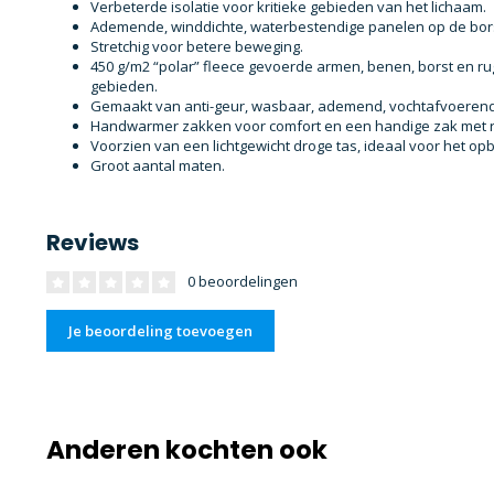
Verbeterde isolatie voor kritieke gebieden van het lichaam.
Ademende, winddichte, waterbestendige panelen op de bors
Stretchig voor betere beweging.
450 g/m2 “polar” fleece gevoerde armen, benen, borst en r
gebieden.
Gemaakt van anti-geur, wasbaar, ademend, vochtafvoerend
Handwarmer zakken voor comfort en een handige zak met rit
Voorzien van een lichtgewicht droge tas, ideaal voor het o
Groot aantal maten.
Reviews
0 beoordelingen
Je beoordeling toevoegen
Anderen kochten ook