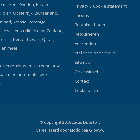
ademhaling en het voorkomt oo
emarken, Zweden, Finland,
Privacy & Cookie statement
neusstuk volloopt. Dankzij de 
olen, Oostenrijk, Zwitserland,
Lucoins
te bedienen oppervlakteklep ku
enland, Kroatië, Verenigd
de oppervlakte verse lucht in
Betaalmethoden
zonder lucht uit de tank te versp
Maleisië, Australië, Nieuw-Zeeland,
Retourneren
kunt de klep vlak voor het on
ipijnen, Korea, Taiwan, Qatar,
Verzenden
sluiten om de toevoer van de t
ë en meer.
te testen. Eenrichtings-spoelkl
Atelier en onderhoud
kin voor eenvoudig spoelen zo
Sitemap
handen, indien nodig. Bij gebrui
e verzendkosten zijn voor jouw
Onze winkel
masker met overdruk kan deze 
 dan meer informatie over
worden gebruikt om het masker
Contact
n.
ontluchten. Het lensframe heef
Cookiebeleid
ingebouwde HUD-bevestiging e
inzetstukken met schroefdraa
beugels voor lampen, camera’s
accessoires aan te bevestigen.
siliconen rand heeft een dubbe
© Copyright 2026 Lucas Divestore
afdichting die gewicht bespaart
Gerealiseerd door
Moddit en
Growww
aanpast aan verschillende