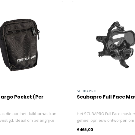
SCUBAPRO
argo Pocket (Per
Scubapro Full Face Ma
zak die aan het duikharnas kan
Het SCUBAPRO Full Face masker 
estigd. Ideaal om belangrijke
geheel opnieuw ontworpen om 
jdens technische duiken mee te
comfort te verhogen en de funct
€465,00
d 'kogelvrij' ballistisch nylon
uit te breiden bij het duiken in 