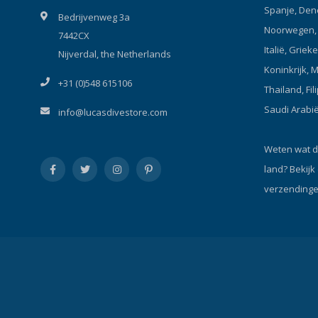
Spanje, Den
Bedrijvenweg 3a
Noorwegen, P
7442CX
Italië, Griek
Nijverdal, the Netherlands
Koninkrijk, 
+31 (0)548 615106
Thailand, Fil
Saudi Arabi
info@lucasdivestore.com
Weten wat d
land?
Bekijk
verzendinge