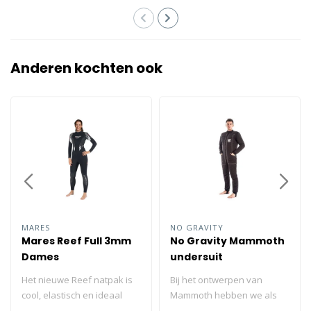
Anderen kochten ook
MARES
NO GRAVITY
Mares Reef Full 3mm
No Gravity Mammoth
Dames
undersuit
Het nieuwe Reef natpak is
Bij het ontwerpen van
cool, elastisch en ideaal
Mammoth hebben we als
voor gematigd water! Met
doel genomen om het