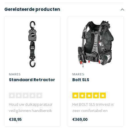
Gerelateerde producten
MARES
MARES
Standaard Retractor
Bolt SLS
Houd uw duikapparatuur
Het BOLT SLS trimvest is
veilig binnen handbereik
zeer comfortabel en
met de mogelijkheid om ze
gestroomlijnd. Ideaal voor
€38,95
€369,00
eenvou..
op reis,..