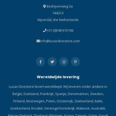
412382 Dikte: 3mm Water
eigenschappen dan
Bedrijvenweg 3a
temperatuur: Warm water
vergelijkbare materialen
7442CX
Het nieuwe Reef natpak is
van andere fabrikanten,
Nijverdal, the Netherlands
cool, elastisch en ideaal
een veel grotere
voor gematigd water! Met
duurzaamheid en
+31 (0)548 615106
een zacht, rekbaar rubber
weerstand tegen
paneel op de borst is het
mechanische schade, dus
info@lucasdivestore.com
ook ideaal voor meerdere
ons onderpak zal veel
watersporten.
duurzamer zijn dan de
producten van andere
fabrikanten. De laatste
buitenlaag is de nieuwste
innovatie in stoffen die
Wereldwijde levering
beschermen tegen het weer
- Polartec Neo Shell®. Dit is
Lucas Divestore levert wereldwijd. Wij leveren onder andere in
het eerste materiaal dat
België, Duitsland, Frankrijk, Spanje, Denemarken, Zweden,
uitstekend ademend
vermogen, ventilatie en
Finland, Noorwegen, Polen, Oostenrijk, Zwitserland, Italië,
stretch combineert zoals in
Griekenland, Kroatië, Verenigd Koninkrijk, Maleisië, Australië,
een softshell met
Nieuw-Zeeland, Thailand, Filipijnen, Korea, Taiwan, Qatar, Saudi