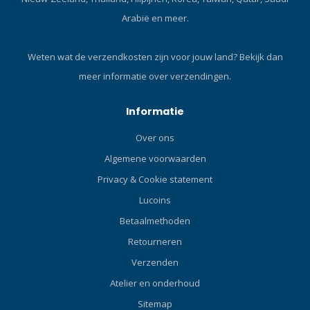
waterbestendigheid. Het
Arabië en meer.
colombin-bescherming
tegen nat weer en
ongekend ademend
Weten wat de verzendkosten zijn voor jouw land?
Bekijk dan
vermogen dankzij de
meer informatie over verzendingen.
dynamische
luchtuitwisseling. Klik hier
en lees onze Blog over
Informatie
onderpakken! While
Over ons
designing Mammoth we
took as a target to create
Algemene voorwaarden
the most breathable
Privacy & Cookie statement
undersuit on the market.
Lucoins
Betaalmethoden
Retourneren
Verzenden
Atelier en onderhoud
Sitemap