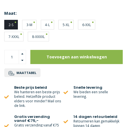
Maat:
2-S
3-M
4-L
5-XL
6-XXL
7-XXXL
8-XXXXL
Toevoegen aan winkelwagen
MAATTABEL
Beste prijs beleid
Snelle levering
We hanteren een beste-prijs
We bieden een snelle
beleid. Hetzelfde product
levering.
elders voor minder? Mail ons
de link.
Gratis verzending
14 dagen retourbeleid
vanaf €75,-
Retourneren kan gemakkelijk
Gratis verzending vanaf €75
binnen 14 dagen