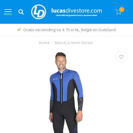
0
MENU
Gratis verzending va. € 75 in NL, België en Duitsland
Home
/
Switch 2.5mm Heren