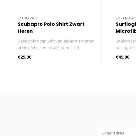
SCUBAPRO
SURFLOGI
Scubapro Polo Shirt Zwart
Surflog
Heren
Microfi
Deze polo’s zijn licht van gewicht en zitten
Sneldrogen
prettig. Wassen op 40°, vorm blijft
beslag. Li
behouden. Geborduurd logo in zilvergrijs
ruimte in b
€29,90
€49,00
en wit op borst 100% katoen. 200g/m² Deze
nemen. Su
polo’s zijn licht van gewicht en zitten
tot 6 keer 
prettig. Wassen op 40°, vorm blijft
en gemakke
behouden.
keer snell
Zachte aan
Duurzame e
Drukknopen
trekken. Mi
polyester
Afmeting: 8
Sneldrogen
beslag.