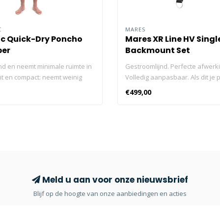
C
MARES
ic Quick-Dry Poncho
Mares XR Line HV Singl
ber
Backmount Set
d en neemt minimale ruimte in
Gestroomlijnd. Perfecte afwerki
cht en compact: neemt weinig
Volledig aanpasbaar. Als dit je p
eslag en is gemakkelijk mee te
zijn in een BCD, dan is de HV Si
€499,00
per absorberend: absorbeert
Backmount Set de perfecte keu
zijn eigen gewicht. Sneldrogend
donutvormige bladder met hoo
lijk schoon te maken: droogt 3
biedt 17,5 kg draagkracht, voor 
er dan een gewone handdoek.
trim en drijfvermogencontrole o
raking: zacht om aan te raken.
diepte. De buitenkant is gemaa
n herbruikbare draagtas.
1000D Cordura en biedt maxima
: gemakkelijk aan en uit te
weerstand tegen schuren en sli
crovezel technologie. Stof: 80%
terwijl de binnenbladder van 2
Meld u aan voor onze nieuwsbrief
 20% polyamide Volwassen maat
lichtgewicht en toch duurzaam is.
Blijf op de hoogte van onze aanbiedingen en acties
0 x 110 cm / 31,50” x 43,30”
Power Inflator met een ovaalvo
d en neemt minimale ruimte in
gegolfde slang zorgt voor moei
controle. De set bevat een 3 m