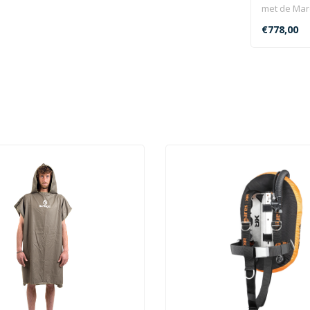
met de Mare
ademautoma
€778,00