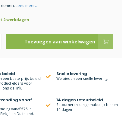
 riemen.
Lees meer..
ot 2 werkdagen
Toevoegen aan winkelwagen
s beleid
Snelle levering
 een beste-prijs beleid.
We bieden een snelle levering.
roduct elders voor
l ons de link.
erzending vanaf
14 dagen retourbeleid
Retourneren kan gemakkelijk binnen
ending vanaf €75 in
14 dagen
België en Duitsland.