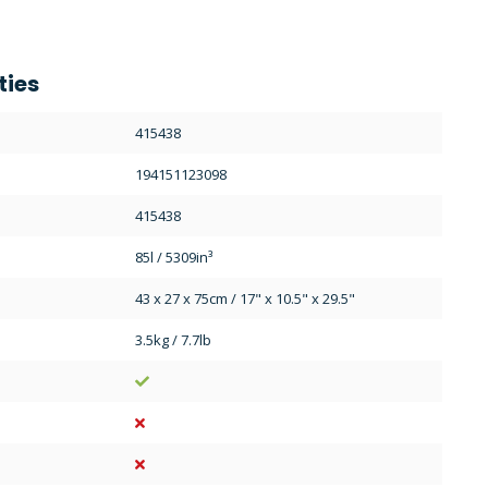
ties
415438
194151123098
415438
85l / 5309in³
43 x 27 x 75cm / 17" x 10.5" x 29.5"
3.5kg / 7.7lb