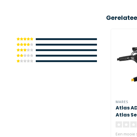
Gerelate
MARES
Atlas A
Atlas Se
Een mooie 