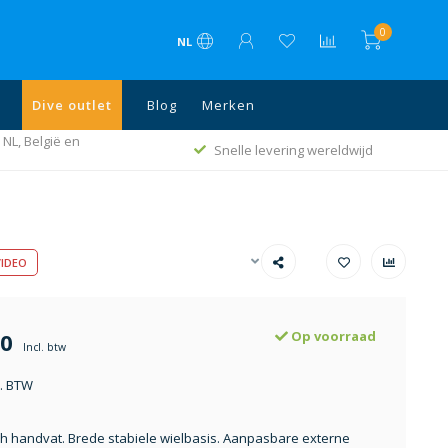
0
NL
Dive outlet
Blog
Merken
 NL, België en
Snelle levering wereldwijd
IDEO
00
Op voorraad
Incl. btw
l. BTW
h handvat. Brede stabiele wielbasis. Aanpasbare externe