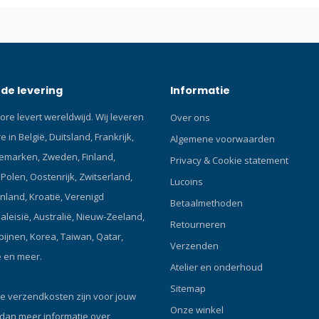
roestvrijstalen backplate (2,1 kg
gladde, afgeronde hoeken voor
comfort. De hoogte van de blad
eenvoudig worden aangepast 
individuele voorkeuren. Het vol
de levering
Informatie
verstelbare XR-harnas biedt een
aanpasbare pasvorm, met roest
ore levert wereldwijd. Wij leveren
Over ons
D-ringen, trigliders en een robu
 in België, Duitsland, Frankrijk,
metalen heupgesp. Kies tussen
Algemene voorwaarden
zilver of fel oranje voor een str
emarken, Zweden, Finland,
Privacy & Cookie statement
persoonlijke look. Met een gewi
olen, Oostenrijk, Zwitserland,
Lucoins
slechts 4,5 kg biedt de HV Single
enland, Kroatië, Verenigd
Backmount Set de perfecte bal
Betaalmethoden
duurzaamheid, comfort en effici
Maleisië, Australië, Nieuw-Zeeland,
Retourneren
Belangrijkste kenmerken: Hoog
ipijnen, Korea, Taiwan, Qatar,
Verzenden
drijfvermogen: 170N (17,5 kg)
ë en meer.
draagvermogen voor superieure
Atelier en onderhoud
stabiliteit. Duurzaam Double-Sh
Sitemap
Ontwerp: 1000D Cordura buiten
e verzendkosten zijn voor jouw
Onze winkel
210D Nylon binnenbladder voo
 dan meer informatie over