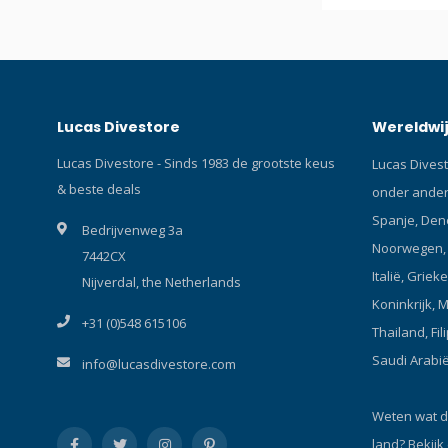
Lucas Divestore
Wereldwij
Lucas Divestore - Sinds 1983 de grootste keus
Lucas Divest
& beste deals
onder andere
Spanje, Den
Bedrijvenweg 3a
Noorwegen, P
7442CX
Italië, Griek
Nijverdal, the Netherlands
Koninkrijk, 
+31 (0)548 615106
Thailand, Fil
Saudi Arabi
info@lucasdivestore.com
Weten wat d
land?
Bekijk