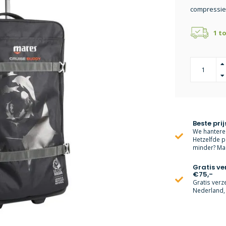
compressie
1 t
Beste prij
We hanteren
Hetzelfde p
minder? Mai
Gratis v
€75,-
Gratis verz
Nederland, 