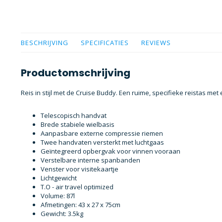
BESCHRIJVING
SPECIFICATIES
REVIEWS
Productomschrijving
Reis in stijl met de Cruise Buddy. Een ruime, specifieke reistas met
Telescopisch handvat
Brede stabiele wielbasis
Aanpasbare externe compressie riemen
Twee handvaten versterkt met luchtgaas
Geïntegreerd opbergvak voor vinnen vooraan
Verstelbare interne spanbanden
Venster voor visitekaartje
Lichtgewicht
T.O - air travel optimized
Volume: 87l
Afmetingen: 43 x 27 x 75cm
Gewicht: 3.5kg