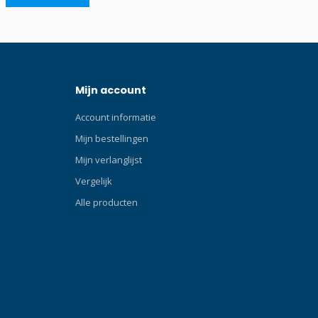
) met
verbindingen voor beter comfort en
 ultiem
stabiliteit Inflator met metalen
der kan
drukknoppen Zilverkleurige aluminium
aan
rugplaat 3mm in een zeer licht ontwerp
ledig
Zilverkleurige aluminium adapter 3mm
Mijn account
 veilige en
voor enkele fles Zilverkleurige aluminium
vrijstalen
D-ringen 6mm 2 flesriemen Extreem licht,
Account informatie
uste
slechts: 2,8kg 4 kleurenopties beschikbaar:
 klassiek
Zwart, Blauw, Wit en Aqua 1 maat die voor
Mijn bestellingen
akke,
iedereen past dankzij het volledig
Mijn verlanglijst
cht van
verstelbare harnas Perfect om mee te
Vergelijk
reizen Een compleet gemonteerde set
ans tussen
inclusief: 17 liter Cordura mono bladder
Alle producten
ëntie.
voor enkele fles
 trim en
ell
bladder en
r maximale