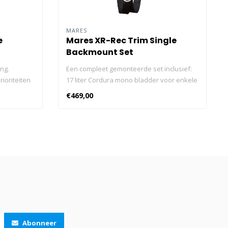
MARES
e
Mares XR-Rec Trim Single
Backmount Set
ng.
Een compleet gemonteerde set inclusief:
rioriteiten
17 liter Cordura mono bladder voor enkele
ngle
fles Het onderste gedeelte van de bladder
€469,00
ze. De
is groter om het drijfvermogen en de trim
g volume
te verbeteren Ergonomische plaatsing van
perfecte
het overdrukventiel om eenvoudig te
p elke
gebruiken in alle duikposities Snelle trim-
kt van
aanpassing - een slimme, snelle oplossing
le
om uw ideale trim te vinden
jtage,
Schoudergespen aan linker- en
10D Nylon
rechterkant Onafhankelijke schouder- en
 De K-stijl
buikband voor een snelle en eenvoudige
rmige,
afstelling Schoudervulling voor een beter
teloze
draagcomfort Verstelbare
Abonneer
m
tussenbeenriem met 2 rugplaat-