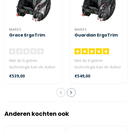
MARES
MARES
Grace ErgoTrim
Guardian ErgoTrim
Met de Ergotrim
Met de Ergotrim
technologie kan de duiker
technologie kan de duiker
ten allen tijde het
ten allen tijde het
€539,00
€549,00
drijfvermogen aanp..
drijfvermogen aanp..
Anderen kochten ook