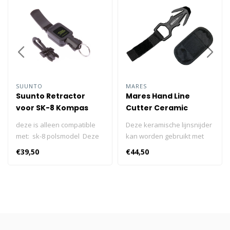
SUUNTO
MARES
Suunto Retractor
Mares Hand Line
voor SK-8 Kompas
Cutter Ceramic
deze is alleen compatible
Deze keramische lijnsnijder
met: sk-8 polsmodel Deze
kan worden gebruikt met
retractor uitgerust met 63
één hand als dat nodig is.
€39,50
€44,50
cm lange, nylon gecoate
Roestvrij staal Zeer scherp,
roestvaststalen kabel is
slijtage en
zelfreinigend, eenvoudig te
corrosiebestendig Velcro
monteren en
handgreep Speciale
zeewaterbestendig. De
opbergzak Deze
kompasretractor zorgt
keramische lijnsnijder kan
ervoor dat u uw Suunto SK-
worden gebruikt met één