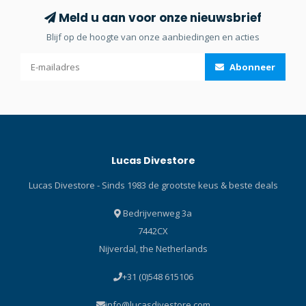
7/SK-8 duikkompas altijd
hand als dat nodig is.
Meld u aan voor onze nieuwsbrief
binnen handbereik heeft.
Blijf op de hoogte van onze aanbiedingen en acties
Gemakkelijk te installeren:
Verwijder de polsband van
Abonneer
uw Suunto SK-8 polsmodel
en schuif het kompas op de
beugel. Dat is alles!
compatible met: sk-8
polsmodel Deze retractor
uitgerust met 63 cm lange,
Lucas Divestore
nylon gecoate
roestvaststalen kabel is
Lucas Divestore - Sinds 1983 de grootste keus & beste deals
zelfreinigend, eenvoudig te
monteren en
Bedrijvenweg 3a
zeewaterbestendig. De kompasretractor
7442CX
zorgt ervoor dat u uw
Nijverdal, the Netherlands
Suunto SK-8 duikkompas
altijd binnen handbereik
+31 (0)548 615106
heeft.
info@lucasdivestore.com