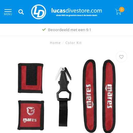
0
MENU
Beoordeeld met een 9.1
Home
/
Color Kit