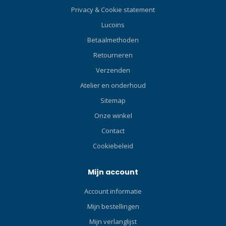
brandduur van de ARRAN in
Privacy & Cookie statement
combinatie met de canister
Lucoins
BEAGH is 10 uur bij vol
vermogen. De canister
Betaalmethoden
bevat oplaadbare 32650
Retourneren
Panasonic of Sanyo lithium
Verzenden
batterijcellen. De canister is
fabrieksmatig geseald en
Atelier en onderhoud
dient aan ons te worden
Sitemap
geretourneerd als de
batterij cellen vervangen
Onze winkel
moeten worden Het duurt
Contact
ongeveer vijf uur om een
Cookiebeleid
lege accu volledig op te
laden. Batterij indicator LED-
Batterij indicator: Blauw:
Mijn account
meer dan 60% beschikbaar;
Account informatie
Groen: 30-60% beschikbaar;
Rood: 10-30% beschikbaar;
Mijn bestellingen
Rood, knipperend: minder
Mijn verlanglijst
dan 10% beschikbaar. Bij