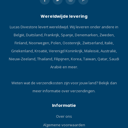
Stretch zak met ritssluiting
duiklampen! Productdetails
op rechter dijbeen voor
De ARRAN is gemaakt voor
Wereldwijde levering
sleutel of ID. Lycra
het duiken in helder water,
hielbanden houden de
zowel overdag of ’s nachts.
Lucas Divestore levert wereldwijd. Wij leveren onder andere in
broekspijpen op zijn plaats.
Dit duiklamp heeft een
België, Duitsland, Frankrijk, Spanje, Denemarken, Zweden,
Klik hier en lees onze Blog
krachtige lichtstraal van
over onderpakken!Exclusief
9,500 lux. De kwaliteit van
Finland, Noorwegen, Polen, Oostenrijk, Zwitserland, Italië,
ontworpen, de eerste
het ontwerp van de
Griekenland, Kroatië, Verenigd Koninkrijk, Maleisië, Australië,
fleece voor gebruik onder
reflector maximaliseert de
Nieuw-Zeeland, Thailand, Filipijnen, Korea, Taiwan, Qatar, Saudi
een droogpak.
lichtopbrengst. De lamp is
Arabië en meer.
uitgerust met een
combinatie van een strobe-
en SOS-modus, als
Weten wat de verzendkosten zijn voor jouw land?
Bekijk dan
veiligheidsvoorziening. Drie
meer informatie over verzendingen.
vermogensniveaus - 100%,
50% en 25% - maken
langduring gebruik over
Informatie
meerdere duiken mogelijk,
Over ons
of verlengd gebruik tijdens
één lange duik. De
Algemene voorwaarden