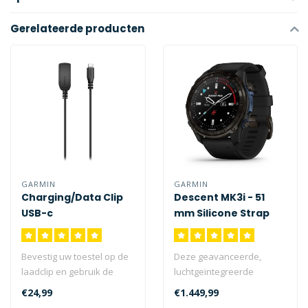
Gerelateerde producten
GARMIN
GARMIN
Charging/Data Clip
Descent MK3i - 51
USB-c
mm Silicone Strap
Bevestig uw toestel op de
Deze geavanceerde,
laadclip en gebruik de
luchtgeïntegreerde
USB-c kabel om deze op
duikcomputer en
€24,99
€1.449,99
uw comp..
smartwatch met