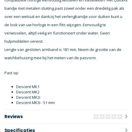
compatibele horloge eenvoudig wisselen en vastklikken. Het QuickFit
bandje met metalen sluiting past zowel onder een driedelig pak als
over een wetsuit en dankzij het verlengbandje voor duiken kunt u
de look van uw horloge in een flits wijzigen. Eenvoudig te
verwisselen, altijd veilig en functioneert onder water. Geen
hulpmiddelen vereist.
Lengte van gesloten armband is 181 mm. Neem de grootte van de
watchbehuizing mee bij het meten van de pasvorm.
Past op:
Descent MK1
Descent MK2
Descent MK2i
Descent MK3i - 51 mm
Reviews
Specificaties