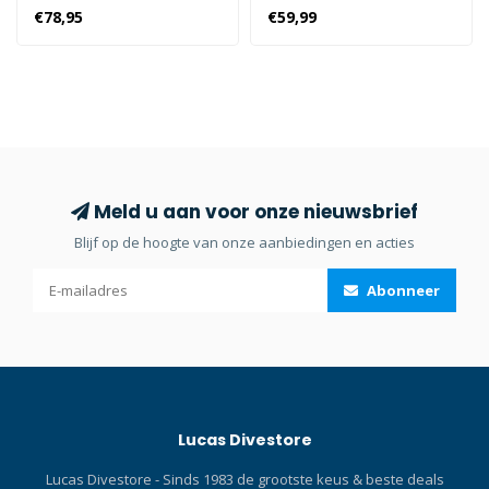
waterdicht. Antislip siliconen
Vervangende zakken voor
€78,95
€59,99
print op de handpalm. 4-
de bovengenoemde
way-stretch. Klik hier en
trimvesten. 52mm
lees onze Blog over
buckle.Vervangende
duikhandschoenen! Geen
zakken voor de
stiksels & waterdicht.
bovengenoemde
trimvesten. 52mm buckle.
Per 2.
Meld u aan voor onze nieuwsbrief
Blijf op de hoogte van onze aanbiedingen en acties
Abonneer
Lucas Divestore
Lucas Divestore - Sinds 1983 de grootste keus & beste deals