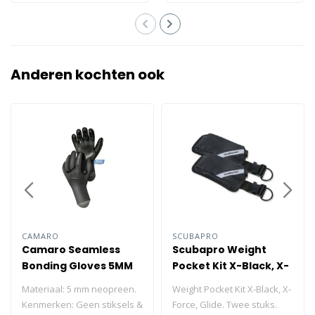
SubWave™..
Anderen kochten ook
CAMARO
SCUBAPRO
Camaro Seamless
Scubapro Weight
Bonding Gloves 5MM
Pocket Kit X-Black, X-
Force, Glide Pair
Materiaal: 5 mm neopreen.
Weight Pocket Kit X-Black, X-
Kenmerken: Geen stiksels &
Force, Glide. Twee stuks.