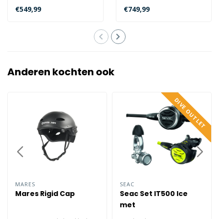
recreatief en een
Deep BCD kan alle
€549,99
€749,99
technisch BCD. E..
bladders in wing-stij..
Anderen kochten ook
DIVE OUTLET
MARES
SEAC
Mares Rigid Cap
Seac Set IT500 Ice
met
Ademautomatentas