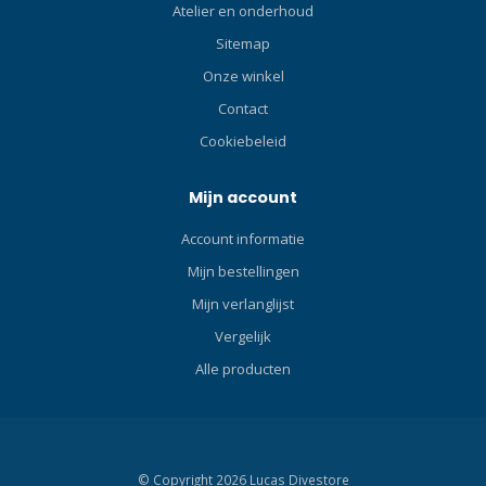
geoptimaliseerde en
Atelier en onderhoud
ergonomische LP-slangvorm
Sitemap
en comfort voor de
gebruiker. De eerste trap is
Onze winkel
heet gesmeed en bewerkt
Contact
met behulp van
Cookiebeleid
computergestuurde
bewerkingscentra om hem
zo licht mogelijk te maken,
Mijn account
en heeft alle uitlaten, zowel
Account informatie
HP als LP, ergonomisch
voorgeoriënteerd voor alle
Mijn bestellingen
aangesloten componenten:
Mijn verlanglijst
tweede trap, octopus,
Vergelijk
drukmeter, jacket LP-slang,
droogpak LP-slang en
Alle producten
zender, waardoor
verschillende configuraties
mogelijk zijn. De matte
chroomafwerking verbetert
zijn esthetische uitstraling.
© Copyright 2026 Lucas Divestore