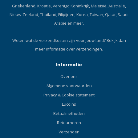
voorkomt de
Griekenland, Kroatië, Verenigd Koninkrijk, Maleisië, Australië,
uitlaatdeflector dat water
Nieuw-Zeeland, Thailand, Filipijnen, Korea, Taiwan, Qatar, Saudi
via de uitlaatklep de tweede
Arabië en meer.
trap binnendringt, zelfs bij
sterke zijstromingen.
Tegelijkertijd leidt hij de
Weten wat de verzendkosten zijn voor jouw land?
Bekijk dan
uitgeblazen luchtbellen
meer informatie over verzendingen.
naar de zijkanten van het
gezicht, waardoor
hinderlijke luchtbellen
Informatie
worden voorkomen. De
Over ons
gloednieuwe 2-materiaal LP-
slangbeschermers
Algemene voorwaarden
benadrukken het SEAC-
Privacy & Cookie statement
merk en geven het structuur
Lucoins
en stabiliteit, opnieuw
ontworpen in diameter en
Betaalmethoden
lengte om elke knik van de
Retourneren
LP-slangen te vermijden, het
Verzenden
genereert een