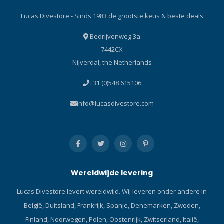
ademautomaat in het water
Lucas Divestore - Sinds 1983 de grootste keus & beste deals
blijft. De grote purge-knop,
gemaakt van zacht PU in 2
Bedrijvenweg 3a
materialen, maakt integraal
7442CX
deel uit van het frontcover
Nijverdal, the Netherlands
versierd met een stalen
ring, optimaliseert zowel de
+31 (0)548 615106
bediening zelfs met dikke
handschoenen, als de
info@lucasdivestore.com
doorgang van water,
waardoor
ademhalingsinspanning
wordt verminderd en, door
voor- en zijopeningen,
mogelijke free flow als
Wereldwijde levering
gevolg van de kracht van
stromingen die worden
Lucas Divestore levert wereldwijd. Wij leveren onder andere in
afgebogen door de voorste
België, Duitsland, Frankrijk, Spanje, Denemarken, Zweden,
afdekking, wordt vermeden.
Door zijn unieke geometrie
Finland, Noorwegen, Polen, Oostenrijk, Zwitserland, Italië,