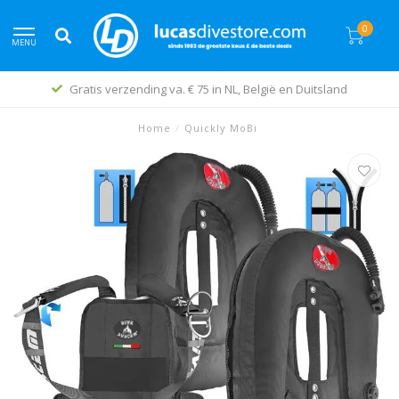
0
MENU
Gratis verzending va. € 75 in NL, België en Duitsland
Home
/
Quickly MoBi