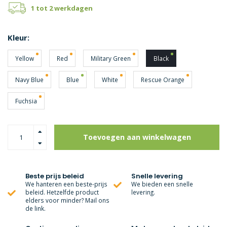
1 tot 2 werkdagen
Kleur:
Yellow
Red
Military Green
Black
Navy Blue
Blue
White
Rescue Orange
Fuchsia
Toevoegen aan winkelwagen
Beste prijs beleid
Snelle levering
We hanteren een beste-prijs
We bieden een snelle
beleid. Hetzelfde product
levering.
elders voor minder? Mail ons
de link.