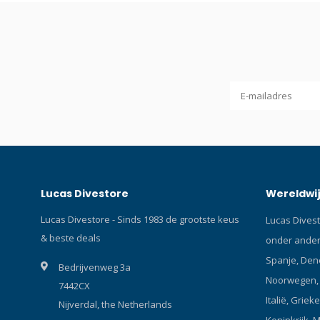
uplampen, longhose van eerste trap,
uplampen, 
kabellamp, manometer, enz. Grote haken
kabellamp
zijn een uitkomst in koud water wanneer u
zijn een u
dikke handschoenen draagt 75 mm of 120
dikke hand
mm Een corrosiebestendige
mm Een co
musketonhaak van een hoge kwaliteit RVS
musketonha
316 voor het vastzetten van kleine
316 voor h
uitrustingsdelen.
uitrustings
Lucas Divestore
Wereldwij
Lucas Divestore - Sinds 1983 de grootste keus
Lucas Divest
& beste deals
onder andere
Spanje, Den
Bedrijvenweg 3a
Noorwegen, P
7442CX
Italië, Griek
Nijverdal, the Netherlands
Koninkrijk, 