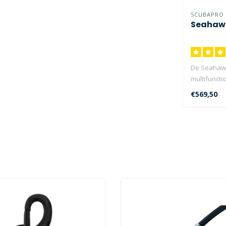
SCUBAPRO
Seahaw
De Seahawk
multifuncti
zich kenmer
€569,50