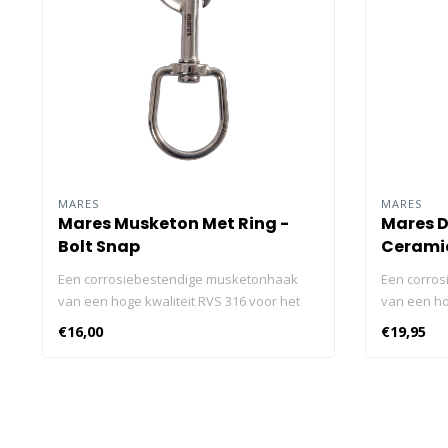
MARES
MARES
Mares Musketon Met Ring -
Mares D
Bolt Snap
Cerami
Een corrosiebestendige musketonhaak
Een corro
van een hoge kwaliteit RVS 316 voor het
van een ho
vastzetten van kleine uitrustingsdelen.
vastzetten 
€16,00
€19,95
Hoge kwaliteit RVS 316 Mares XR met laser
Hoge kwali
ingegraveerd Corrosiebestendig
ingegravee
Draaibaar en daardoor handig in gebruik
Draaibaar 
Kleine haken zijn ideaal voor het
Kleine hake
bevestigen van items zoals back-
bevestigen