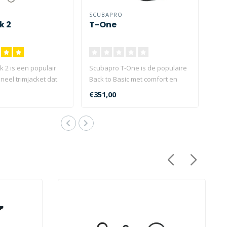
SCUBAPRO
k 2
T-One
 2 is een populair
Scubapro T-One is de populaire
oneel trimjacket dat
Back to Basic met comfort en
kt door ..
betrouwbaarheid die ..
€351,00