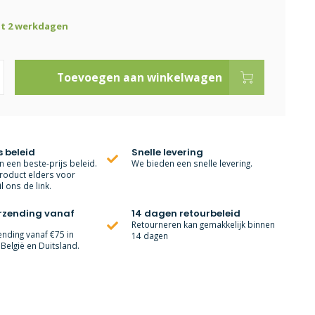
ot 2 werkdagen
Toevoegen aan winkelwagen
s beleid
Snelle levering
 een beste-prijs beleid.
We bieden een snelle levering.
roduct elders voor
l ons de link.
erzending vanaf
14 dagen retourbeleid
Retourneren kan gemakkelijk binnen
ending vanaf €75 in
14 dagen
België en Duitsland.