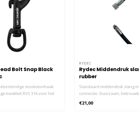
RYDEC
ead Bolt Snap Black
Rydec Middendruk sl
c
rubber
siebestendige musketonhaak
Standaard middendruk slang me
ge kwaliteit RVS 316 voor het
connectie. Duurzaam, betrouw
van kleine uitrustingsdelen.
verkrijgbaar in verschillende
€21,00
teit RVS 316 Mares XR met laser
lengtes.Standaard middendruk 
rd Corrosiebestendig
3/8 connectie. Duurzaam, betr
en daardoor handig in gebruik
verkrijgbaar in verschillende le
n zijn ideaal voor het
 van items zoals back-