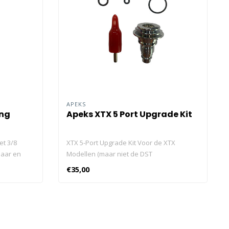
APEKS
ang
Apeks XTX 5 Port Upgrade Kit
t 3/8
XTX 5-Port Upgrade Kit Voor de XTX
baar en
Modellen (maar niet de DST
Modellen).Voor de XTX Modellen (maar
€35,00
slang met
niet de DST Modellen).
ouwbaar en
ngtes.