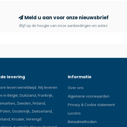
longhose van eerste trap,
, manometer,enz. Grote haken
itkomst in koud water wanneer u
Meld u aan voor onze nieuwsbrief
schoenen draagt 75 mm of 120
Blijf op de hoogte van onze aanbiedingen en acties
rrosiebestendige
ak van een hoge kwaliteit RVS
et vastzetten van kleine
delen.
de levering
Informatie
ore levert wereldwijd. Wij leveren
Over ons
 in België, Duitsland, Frankrijk,
Algemene voorwaarden
emarken, Zweden, Finland,
Privacy & Cookie statement
olen, Oostenrijk, Zwitserland,
Lucoins
enland, Kroatië, Verenigd
Betaalmethoden
Maleisië, Australië, Nieuw-Zeeland,