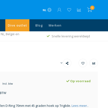
0
NL
Dive outlet
Blog
Merken
 NL, België en
Snelle levering wereldwijd
Op voorraad
Incl. btw
. BTW
alen D-Ring 70mm met 45 graden hoek op Triglide.
Lees meer..