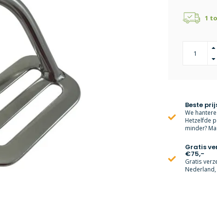
1 t
Beste prij
We hanteren
Hetzelfde p
minder? Mai
Gratis v
€75,-
Gratis verz
Nederland, 