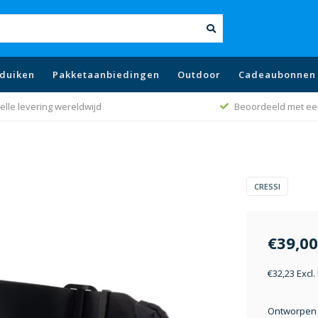
duiken
Pakketaanbiedingen
Outdoor
Cadeaubonnen
Beoordeeld met een 9.1
Beste prijs 
CRESSI
€39,00
€32,23 Excl
Ontworpen v