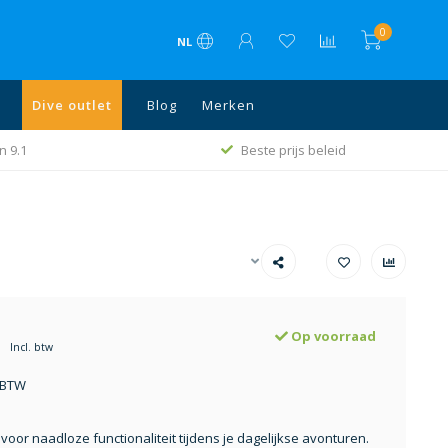
0
NL
Dive outlet
Blog
Merken
Gratis verzending va. € 75 in NL, België en
beleid
Duitsland
Op voorraad
Incl. btw
. BTW
oor naadloze functionaliteit tijdens je dagelijkse avonturen.