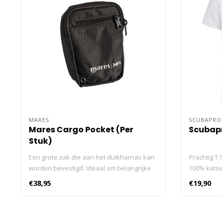
MARES
SCUBAPR
Mares Cargo Pocket (Per
Scubapr
Stuk)
Een grote zak die aan het duikharnas kan
Prachtig T
worden bevestigd. Ideaal om belangrijke
100% katoe
spullen tijdens technische duiken mee te
van 150gm
€38,95
€19,90
nemen. 1200d 'kogelvrij' ballistisch nylon
Groot compartiment met ritssluiting Met
een elastieken koord in de zak Met rvs d-