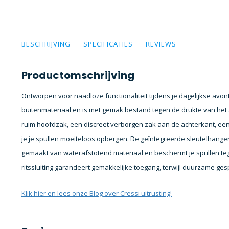
BESCHRIJVING
SPECIFICATIES
REVIEWS
Productomschrijving
Ontworpen voor naadloze functionaliteit tijdens je dagelijkse avon
buitenmateriaal en is met gemak bestand tegen de drukte van het 
ruim hoofdzak, een discreet verborgen zak aan de achterkant, een 
je je spullen moeiteloos opbergen. De geïntegreerde sleutelhanger 
gemaakt van waterafstotend materiaal en beschermt je spullen t
ritssluiting garandeert gemakkelijke toegang, terwijl duurzame gesp
Klik hier en lees onze Blog over Cressi uitrusting!