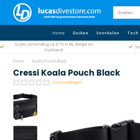
Home
Duiken
Snorkelen
Tech 
Snelle levering wereldwijd
Home
/
Koala Pouch Black
Cressi Koala Pouch Black
0 beoordelingen