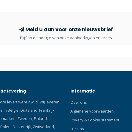
Water resistant back One Carry
Large outer double-zippered p
Heavy duty, smooth gliding whee
hier en lees onze Blog over du
RD-2 is TUSA's nieuwste roller u
Meld u aan voor onze nieuwsbrief
tas met grote compartimenten 
Blijf op de hoogte van onze aanbiedingen en acties
duty wiel systeem. Dit is the ult
weekend tas dat jouw uitrusting
dragen waar je ook heengaat.
de levering
Informatie
ore levert wereldwijd. Wij leveren
Over ons
 in België, Duitsland, Frankrijk,
Algemene voorwaarden
emarken, Zweden, Finland,
Privacy & Cookie statement
olen, Oostenrijk, Zwitserland,
Lucoins