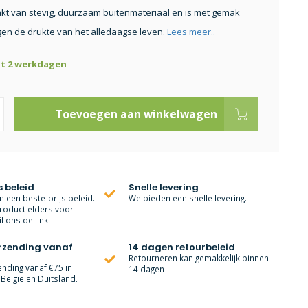
akt van stevig, duurzaam buitenmateriaal en is met gemak
en de drukte van het alledaagse leven.
Lees meer..
ot 2 werkdagen
Toevoegen aan winkelwagen
s beleid
Snelle levering
 een beste-prijs beleid.
We bieden een snelle levering.
roduct elders voor
l ons de link.
erzending vanaf
14 dagen retourbeleid
Retourneren kan gemakkelijk binnen
ending vanaf €75 in
14 dagen
België en Duitsland.