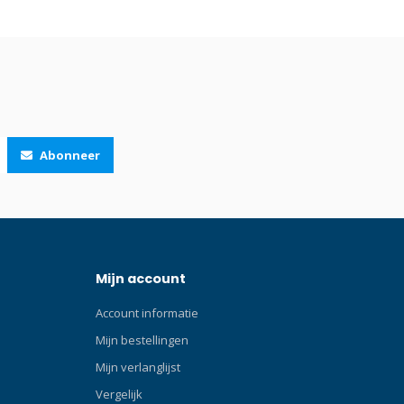
ing handle
gras en ander vuil. Afmetingen: 120 x 105
ocket
cm.Deze mat gemaakt van neopreen is
ls Klik
zorgt ervoor dat u voor en na de duik fijn
iktassen!De
kunt omkleden. Uw voeten, handdoek
itrusting
maar ook uw favoriete duikmaterialen
en heavy-
hoeven niet meer in aanraking te komen
ieme
met de grond waardoor deze vrij blijven
 zal
van zand, gras en ander vuil.
Abonneer
Mijn account
Account informatie
Mijn bestellingen
Mijn verlanglijst
Vergelijk