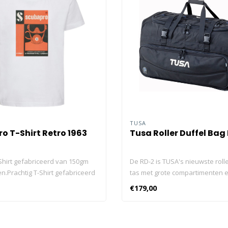
O
TUSA
o T-Shirt Retro 1963
Tusa Roller Duffel Bag
-Shirt gefabriceerd van 150gm
De RD-2 is TUSA's nieuwste rolle
n.Prachtig T-Shirt gefabriceerd
tas met grote compartimenten 
 100% katoen.
duty wiel systeem. Dit is the ult
€179,00
weekend tas dat jouw uitrusting
dragen waar je ook heengaat. 
Size: 29.6” x 12.6” x 16.2” / 75 x 