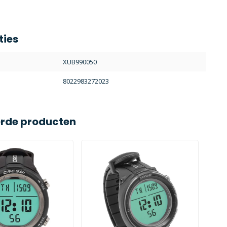
ties
XUB990050
8022983272023
erde producten