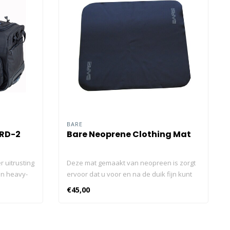
BARE
 RD-2
Bare Neoprene Clothing Mat
r uitrusting
Deze mat gemaakt van neopreen is zorgt
en heavy-
ervoor dat u voor en na de duik fijn kunt
ieme
omkleden. Uw voeten, handdoek maar
€45,00
 zal
ook uw favoriete duikmaterialen hoeven
FEATURES
niet meer in aanraking te komen met de
32 x 41 cm
grond waardoor deze vrij blijven van zand,