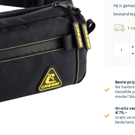
Hij is gema
bestand teg
1 t
Beste prij
We hanteren
Hetzelfde p
minder? Mai
Gratis v
€75,-
Gratis verz
Nederland, 