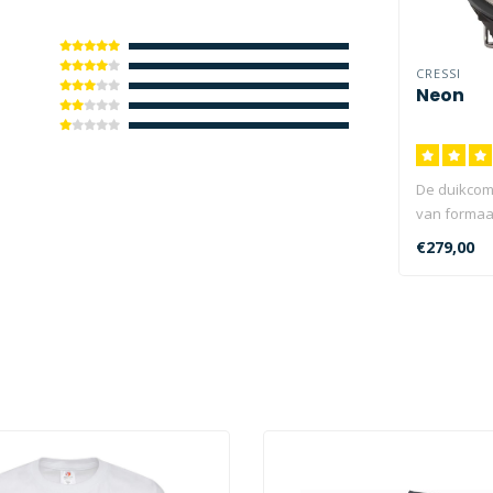
CRESSI
Neon
De duikcom
van formaat
doorsnee, m
€279,00