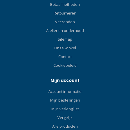
clips, kunnen gemakkelijk
waardoor volledig openen
Betaalmethoden
worden bediend met de
eenvoudig is. Tegelijkertijd
Retourneren
dikste droge
heeft de NX-SERIE
handschoenen, waardoor
Verzenden
aanzienlijke anti-
er geen compromissen
verstrikkings
Atelier en onderhoud
meer nodig zijn.
eigenschappen. Kleinere
Sitemap
Gemakkelijk te openen Een
trekkers hebben vaak een
veelvoorkomende reden
haak waar de lijn
Onze winkel
voor een gemiste clip is dat
gemakkelijk in kan blijven
Contact
de sluiting bij traditionele
haken, maar de trekker van
Cookiebeleid
boltsnaps moeilijk volledig
de NX-SERIE schudt
te openen is. De NX-trekker
lijnverstrikkingen zonder
is groot, soepel en
moeite van zich af. De
Mijn account
gemakkelijk te bedienen,
vingersteun biedt stabiliteit
Account informatie
waardoor volledig openen
en controle, waardoor de
eenvoudig is. Tegelijkertijd
nauwkeurigheid van de clip
Mijn bestellingen
heeft de NX-SERIE
toeneemt. Gemakkelijk te
Mijn verlanglijst
aanzienlijke anti-
bevestigen Aandacht voor
verstrikkings
Vergelijk
detail kan grote problemen
eigenschappen. Kleinere
oplossen. Door
Alle producten