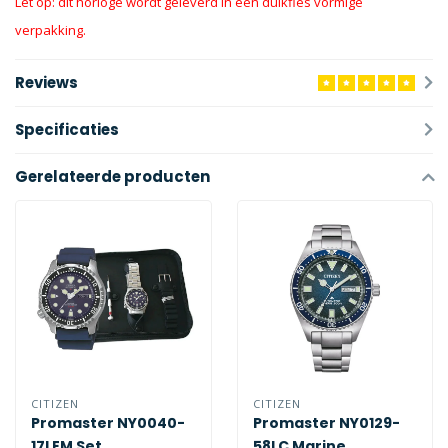
Let op: dit horloge wordt geleverd in een duikfles vormige
verpakking.
Reviews
Specificaties
Gerelateerde producten
CITIZEN
CITIZEN
Promaster NY0040-
Promaster NY0129-
17LEM Set
58LC Marine