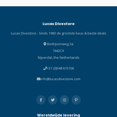
geschikt voor stagetopclips
vrijwel immuun voor
in koud water. Als u de
evolutie, maar de backplate
voorkeur geeft aan een
van de NX-SERIE heeft een
grote clip voor uw SPG in
revolutie teweeggebracht in
Lucas Divestore
Hogarthiaanse stijl, is de
traditionele benaderingen.
NX-SERIE ideaal. De NX-
Nu doorbreekt de boltsnap
Lucas Divestore - Sinds 1983 de grootste keus & beste deals
serie boltsnaps De NX-SERIE
van de NX-SERIE een 60 jaar
heeft bewezen dat je
durende impasse in
Bedrijvenweg 3a
traditie kunt combineren
ontwerp en verbetert hij het
7442CX
met innovatie in ontwerp en
gebruiksgemak en de
Nijverdal, the Netherlands
materialen om iets beters,
praktische toepassing
unieks en speciaals te
aanzienlijk. Traditie,
+31 (0)548 615106
creëren. Boltsnaps lijken,
vernieuwd. Geen verlies
net als een backplate,
van behendigheid in elk
info@lucasdivestore.com
vrijwel immuun voor
handschoensysteem Droge
evolutie, maar de backplate
handschoenen en
van de NX-SERIE heeft een
neopreen wanten houden
revolutie teweeggebracht in
onze handen warm, maar
traditionele benaderingen.
maken het moeilijk om clips
Nu doorbreekt de boltsnap
en kleinere
Wereldwijde levering
van de NX-SERIE een 60 jaar
bedieningselementen te