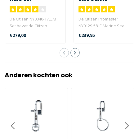
De Citizen NY0040-17LEM
De Citizen Promaster
Set bevat de Citizen
NY0129-58LE Marine Sea
Promaster NY0040-17LE,
heeft een automatisch
€279,00
€239,95
een extra ro..
uurwerk, een r..
Anderen kochten ook