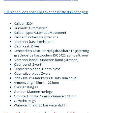
Klik hier en lees onze Blog over de beste duikhorloges!
Kaliber: 8204
Uurwerk: Automatisch
Kaliber type: Automatic Movement
Kaliber functies: Dag/datums
Materiaal kast: Edelstalen
Kleur kast: Zilver
Kenmerken kast: Eenzijdig draaibare registerring,
geschroefde kastbodem, ISO6425, schroefkroon
Materiaal band: Rubberen band (Urethan)
Kleur band: Zwart
Kenmerken band: Doorn dicht
Kleur wijzerplaat: Zwart
Index kleur: 4 markers + 8 Dots: luminous
Armomvang: 165mm – 223mm
Glas: Kristalglas
Gender: Mannen horloge
Grootte: Hoogte: 12 mm, diameter: 42 mm
Gewicht: 94 gr.
Waterdichtheid: 20 bar waterdicht