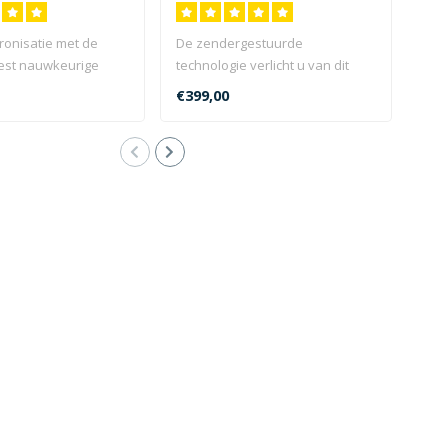
ronisatie met de
De zendergestuurde
De 
est nauwkeurige
technologie verlicht u van dit
59W 
l uw horloge al..
werk en maakt het leven een
met 
€399,00
€39
be..