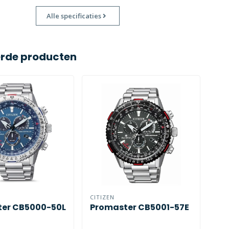
Alle specificaties
erde producten
CITIZEN
CIT
er CB5000-50L
Promaster CB5001-57E
Pr
59