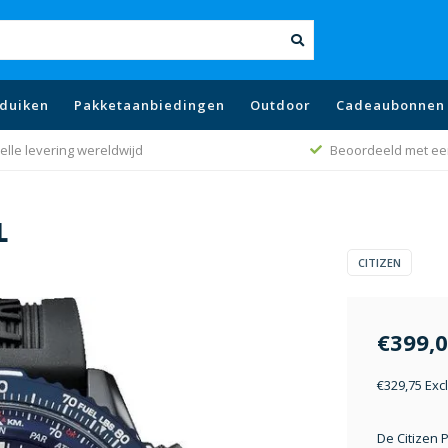
duiken
Pakketaanbiedingen
Outdoor
Cadeaubonnen
eoordeeld met een 9.1
Beste prijs bele
L
CITIZEN
€399,
€329,75 Exc
De Citizen 