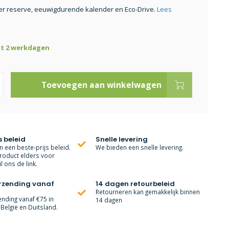
r reserve, eeuwigdurende kalender en Eco-Drive.
Lees
ot 2 werkdagen
Toevoegen aan winkelwagen
s beleid
Snelle levering
 een beste-prijs beleid.
We bieden een snelle levering.
roduct elders voor
l ons de link.
erzending vanaf
14 dagen retourbeleid
Retourneren kan gemakkelijk binnen
ending vanaf €75 in
14 dagen
België en Duitsland.