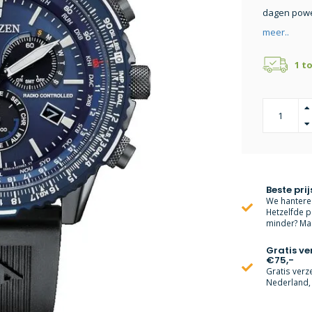
dagen powe
meer..
1 t
Beste prij
We hanteren
Hetzelfde p
minder? Mai
Gratis v
€75,-
Gratis verz
Nederland, 