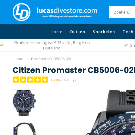
Home
Duiken
Snorkelen
Tech 
Snelle levering wereldwijd
B
Home
/
Promaster CB5006-02L
Citizen Promaster CB5006-02
2 beoordelingen