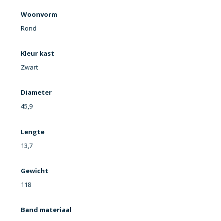
Woonvorm
Rond
Kleur kast
Zwart
Diameter
45,9
Lengte
13,7
Gewicht
118
Band materiaal