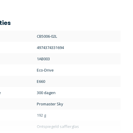
ties
CB5006-02L
4974374331694
1AB003
Eco-Drive
E660
e
300 dagen
Promaster Sky
192 g
Ontspiegeld saffierglas