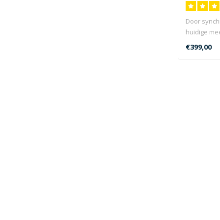
Door synch
huidige me
tijdbron, za
€399,00