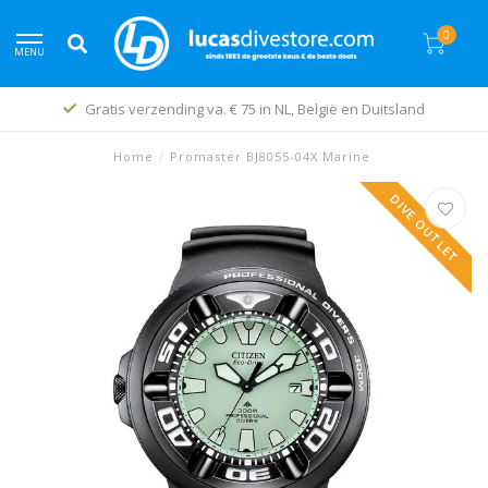
0
MENU
Gratis verzending va. € 75 in NL, België en Duitsland
Home
/
Promaster BJ8055-04X Marine
DIVE OUTLET