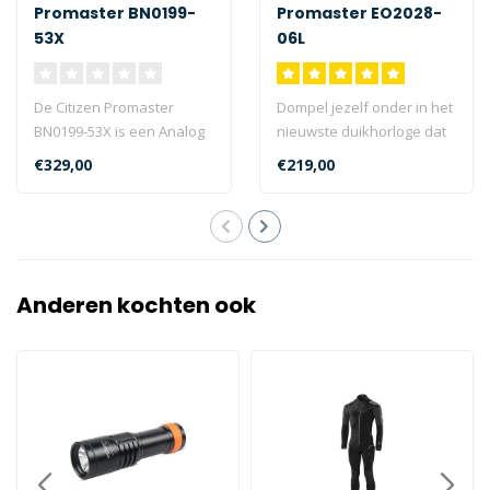
Promaster BN0199-
Promaster EO2028-
53X
06L
De Citizen Promaster
Dompel jezelf onder in het
BN0199-53X is een Analog
nieuwste duikhorloge dat
quartz kaliber type
zich bij de innovatieve
€329,00
€219,00
horloge met 18..
Prom..
Anderen kochten ook