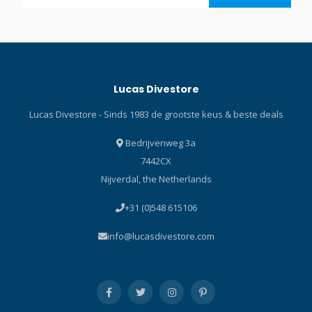
verkrijgen zijn. Het heeft
serie is de W8 gemaakt van
een supersmalle
extreem zacht, flexibel en
lichtbundel van 6 graden,
comfortabel viervoudige
zeer geschikt voor
superstretch neopreen. De
recreatief duiken als primair
W8 is ook uitgerust met de
Lucas Divestore
licht en voor technisch
WaterDam, de unieke
duiken als back-up lamp.
oplossing die voorkomt dat
Lucas Divestore - Sinds 1983 de grootste keus & beste deals
Klik hier en lees onze Blog
water langs je nek en rug
over duiklampen! Klik hier
stroomt wanneer je je
Bedrijvenweg 3a
en lees onze Blog over
hoofd beweegt. Het
7442CX
OrcaTorch duiklampen! Met
dubbele Zipper Seal System
Nijverdal, the Netherlands
Gebruikt CREE LED, max 530
achter de voorrits
lumen Gebruikt 3* AAA-
vermindert de waterstroom
+31 (0)548 615106
batterij, compatibel met 1*
door het pak tot een
18650-batterij 6° ​​
minimum. Dubbele
info@lucasdivestore.com
stralingshoek Mechanisch
afdichtingen met ritsen aan
hoofd draaischakelaar
de armen en benen zorgen
biedt hoge
voor comfort en gemakkelijk
betrouwbaarheid onder
aan- en uittrekken. De
water Intelligente
thermische voering maakt