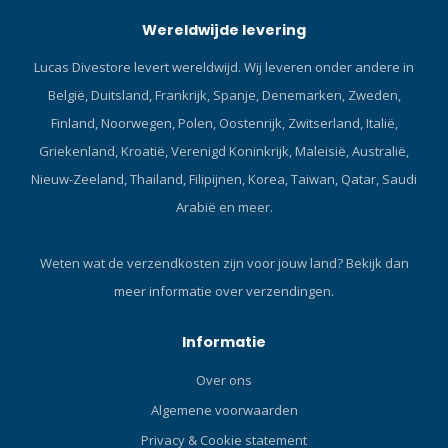
bescherming tegen
het pak zacht, warm en
Wereldwijde levering
oververhitting
comfortabel. Het pak is
Waterdrukbestendige
uitgerust met twee
Lucas Divestore levert wereldwijd. Wij leveren onder andere in
constructie, diepte tot 150
verankerings-banden met
België, Duitsland, Frankrijk, Spanje, Denemarken, Zweden,
meter Bescherming tegen
antislip voor je computer,
omgekeerde polariteit, om
sterke Duratex-panelen op
Finland, Noorwegen, Polen, Oostenrijk, Zwitserland, Italië,
te beschermen tegen
de zitvlak, ellenbogen en
Griekenland, Kroatië, Verenigd Koninkrijk, Maleisië, Australië,
onjuiste batterij-installatie
knieën voor bescherming
Nieuw-Zeeland, Thailand, Filipijnen, Korea, Taiwan, Qatar, Saudi
Over-ontlading
tegen schuring, antislip
Arabië en meer.
bescherming functie
oppervlakken over de
Aluminium materiaal met
schouder en taille, en de
hoge weerstand van
nieuw ontworpen zachte
Weten wat de verzendkosten zijn voor jouw land?
Bekijk dan
vliegtuigkwaliteit De
Aramid (Kevlar®)
meer informatie over verzendingen.
nieuwste hard-
kniestukken. De twee
geanodiseerde
gestroomlijnde, gemakkelijk
zeewatercorrosiebestendige
te gebruiken en flexibele
Informatie
afwerking van
zakken bieden ruimte voor
Over ons
diamantkwaliteit Tweezijdig
een reserve masker, SMB,
gecoat gehard glas met
deco-tabellen of andere
Algemene voorwaarden
hoge waterdrukweerstand
dingen die je wilt
Privacy & Cookie statement