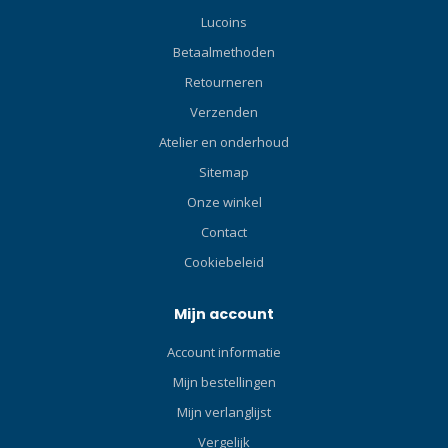
onder diep water
meenemen. Alle ritsen zijn
Lucoins
Specificaties Batterij Modus
uitgerust met EasyGrip voor
3*AAA BatterijOutput: 480
eenvoudig openen en
Betaalmethoden
lumensBrandtijd: 2h 50mins
sluiten. W8 heeft dezelfde
Retourneren
1*18650 BatterijOutput: 530
elegante zwart-grijze
lumensBrandtijd: 3h 30mins
Verzenden
kleurstelling als de andere
Straalafstand179m (op land)
modellen in de Neoflex-
Atelier en onderhoud
Intensiteit8000cd Impact
serie, kleuren die
Sitemap
Weerstand1.5m
uitstekend combineren met
WaterproofOnderwater
al je andere duikuitrusting.
Onze winkel
150m Spanning3-4.8V
De Neoflex-serie is
Contact
Afmetingen128.3mm(Lengte)
vervaardigd met de beste
Cookiebeleid
x 35.5mm(Buis Diameter) x
materialen en
27mm(Kop Diameter) Netto
technologieën van hoge
Gewicht123g（Exclusief
kwaliteit die beschikbaar
Mijn account
Batterij）
zijn, voor maximale
Account informatie
AccessoiresBatterij
duurzaamheid en langdurig
beschermer, rubberen
gebruik. Klik hier en lees
Mijn bestellingen
bandjes, Reserve O-ringen,
onze Blog over natpakken!
Mijn verlanglijst
Koord ORCATORCH D580 is
Klik hier en lees onze Blog
een professionele
Vergelijk
over de beste wetsuits!