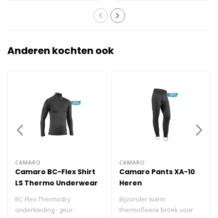
Anderen kochten ook
CAMARO
CAMARO
Camaro BC-Flex Shirt
Camaro Pants XA-10
LS Thermo Underwear
Heren
Male
BC-Flex Thermodry
Bijzonder warm
onderkleding - geur
thermofleece broek voor