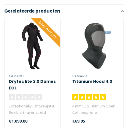
Gerelateerde producten
DIVE OUTLET
CAMARO
CAMARO
Drytec lite 3.0 Dames
Titanium Hood 4.0
EOL
Exceptionally lightweight &
4 mm SCS Titanium Open
flexible 3-layer stretch
Cell neoprene.
laminate...
€1.099,00
€69,95