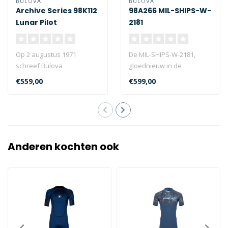
BULOVA
BULOVA
Archive Series 98K112
98A266 MIL-SHIPS-W-
Lunar Pilot
2181
Op 2 augustus 1971
De MIL-SHIPS-W-2181,
schreef Bulova
gloednieuw in de
geschiedenis in de ruimte:
archiefserie, is gebaseerd
€559,00
€599,00
Tijdens de maanland..
op een prototyp..
Anderen kochten ook