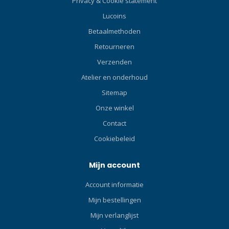
Privacy & Cookie statement
Optimale pasvorm De
Lucoins
anatomische snit van de
atoll shorty, met
Betaalmethoden
voorgevormde armen,
Retourneren
benen, lendenwervels en
Verzenden
kruis, zorgt voor een
optimale pasvorm voor een
Atelier en onderhoud
oncomfortabele ervaring.
Sitemap
Modern ontwerp Gesneden
randen geven de atoll
Onze winkel
shorty een modern tintje en
Contact
verhogen de
Cookiebeleid
duurzaamheid. De Atoll -
seaweed shorty is klaar om
je bij elke duik te
Mijn account
vergezellen en laat je vol
Account informatie
vertrouwen en stijl de
wonderen van de
Mijn bestellingen
onderwaterwereld
Mijn verlanglijst
ontdekken.Geniet van een