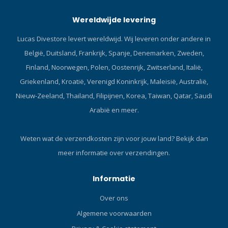
HydroFlex 2mm Shorty. Dit
zonder beperkingen met de
Wereldwijde levering
wetsuit is ideaal voor
atoll shorty ontworpen in
scubaduiken of snorkelen.
ultrastretch neopreen, een
Lucas Divestore levert wereldwijd. Wij leveren onder andere in
kwaliteitsmateriaal dat
België, Duitsland, Frankrijk, Spanje, Denemarken, Zweden,
uitzonderlijke
bewegingsvrijheid biedt.
Finland, Noorwegen, Polen, Oostenrijk, Zwitserland, Italië,
Comfort De Flat Lock
Griekenland, Kroatië, Verenigd Koninkrijk, Maleisië, Australië,
assemblage garandeert
Nieuw-Zeeland, Thailand, Filipijnen, Korea, Taiwan, Qatar, Saudi
optimale waterdichtheid en
Arabië en meer.
comfort tijdens al je
onderwaterverkenningen.
Ritssluiting op de rug De
Weten wat de verzendkosten zijn voor jouw land?
Bekijk dan
ritssluiting aan de
meer informatie over verzendingen.
achterkant maakt het aan-
en uittrekken gemakkelijk
en is ongeëvenaard
Informatie
praktisch. Bereid je
Over ons
gemakkelijk voor en
bespaar tijd bij je
Algemene voorwaarden
verkenningstochten.