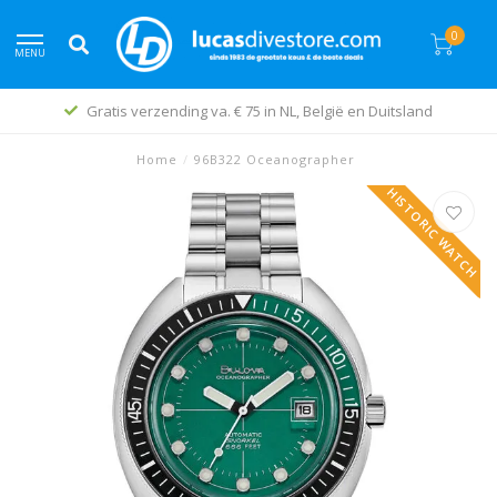
0
MENU
Gratis verzending va. € 75 in NL, België en Duitsland
Home
/
96B322 Oceanographer
HISTORIC WATCH